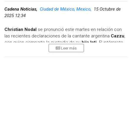
Cadena Noticias,
Ciudad de México, Mexico,
15 Octubre de
2025 12:34
Christian Nodal
se pronunció este martes en relación con
las recientes declaraciones de la cantante argentina
Cazzu
,
con quien comparte la custodia de su
hija Inti
. El intérprete
Leer más
aseguró que cumple con todas sus obligaciones
económicas como padre y que las cantidades que entrega
superan lo exigido por la Ley Argentina, llegando a
millones
de pesos mexicanos
.
El conflicto surgió tras la visita de Cazzu a México con motivo
de su gira Latinaje en vivo, cuando mencionó que Nodal había
buscado ponerse en contacto con su hija mediante su
abogado, pero no se había concretado un encuentro. Sin
embargo, en un comunicado oficial, el abogado de Nodal,
César Muñoz, explicó que la cantante y su representante
legal
no respondieron a las solicitudes de convivencia
planteadas formalmente por el cantante.