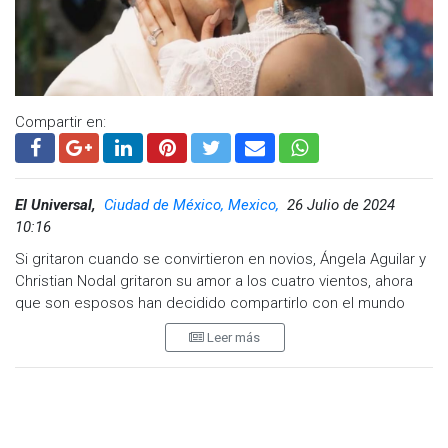
asegura la continuidad de la convivencia de Inti con ambos
progenitores dentro del marco legal
Visita y accede a todo nuestro contenido |
www.cadenanoticias.com
| Twitter:
@cadena_noticias
|
Facebook:
@cadenanoticiasmx
| Instagram:
Compartir en:
@cadenanoticiasmx
| TikTok:
@CadenaNoticias
|
Whatsapp:
@CadenaNoticias
| Telegram:
@CadenaNoticias
El Universal,
Ciudad de México, Mexico,
26 Julio de 2024
10:16
Si gritaron cuando se convirtieron en novios, Ángela Aguilar y
Christian Nodal gritaron su amor a los cuatro vientos, ahora
que son esposos han decidido compartirlo con el mundo
entero.
Leer más
La pareja se casó, la noche de ayer, en una íntima boda en
Cuernavaca y aunque la celebración completamente privada,
tanto las familiar de los novios como ellos mismos ya
compartieron algunos detalles. El primero en revelar