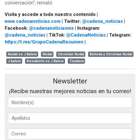
conversación”, remató.
Visita y accede a todo nuestro contenido |
www.cadenanoticias.com
| Twitter:
@cadena_noticias
|
Facebook:
@cadenanoticiasmx
| Instagram:
@cadena_noticias
| TikTok:
@CadenaNoticias
| Telegram:
https://t.me/GrupoCadenaResumen
|
Nodal vs J Balvin
Nodal
Christian Nodal
Belinda y Christian Nodal
J balvin
Residente vs J Balvin
Tiradera
Newsletter
¡Recibe nuestras mejores noticias en tu correo!