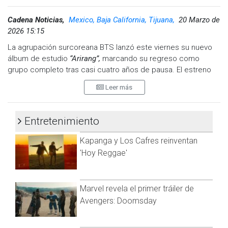
Cadena Noticias,
Mexico, Baja California, Tijuana,
20 Marzo de
2026 15:15
La agrupación surcoreana BTS lanzó este viernes su nuevo
álbum de estudio
“Arirang”,
marcando su regreso como
grupo completo tras casi cuatro años de pausa. El estreno
llegó acompañado del video oficial de
“Swim”
, uno de los
Leer más
temas principales de esta nueva etapa.
El regreso también contempla el especial en vivo
“BTS: The
Entretenimiento
Comeback Live | Arirang”
, que será transmitido desde la Plaza
Gwanghwamun en Seúl a través de Netflix, en lo que
Kapanga y Los Cafres reinventan
representa la primera emisión global en vivo de un concierto
'Hoy Reggae'
musical en la plataforma. La presentación funcionará como
antesala de su próxima gira internacional.
Marvel revela el primer tráiler de
Avengers: Doomsday
Ver esta publicación en Instagram