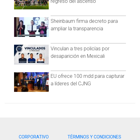
regreso del ascenso
Visita y accede a todo nuestro contenido |
www.cadenanoticias.com
| Twitter:
@cadena_noticias
|
Sheinbaum firma decreto para
Facebook:
@cadenanoticiasmx
| Instagram:
ampliar la transparencia
@cadenanoticiasmx
| TikTok:
@CadenaNoticias
|
Whatsapp:
@CadenaNoticias
| Telegram:
@CadenaNoticias
Vinculan a tres policías por
desaparición en Mexicali
EU ofrece 100 mdd para capturar
a líderes del CJNG
Una publicación compartida por Imagen Televisión (@imagentvmex)
“Map of the Soul ON:E”
fue originalmente un concierto virtual
presentado en 2020, creado como alternativa ante la
CORPORATIVO
TÉRMINOS Y CONDICIONES