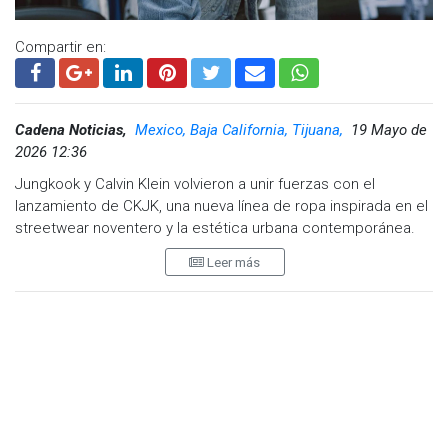
Compartir en:
Cadena Noticias,
Mexico, Baja California, Tijuana,
19 Mayo de
2026 12:36
Jungkook y Calvin Klein volvieron a unir fuerzas con el
lanzamiento de CKJK, una nueva línea de ropa inspirada en el
streetwear noventero y la estética urbana contemporánea.
Leer más
La colección marca un nuevo paso en la relación entre el
cantante de BTS y la firma estadounidense, luego de que
Jungkook se convirtiera en embajador global de Calvin Klein
Jeans y Calvin Klein Underwear en 2023.
En esta ocasión, el artista no solo protagoniza la campaña,
sino que también participó activamente en el desarrollo
creativo de la propuesta.