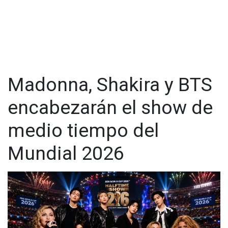
CKJK incluye alrededor de 20 piezas con inspiración en los
años 90, entre ellas pantalones baggy, jeans rectos,
chamarras bomber, mezclilla oversized y prendas con
siluetas relajadas.
Madonna, Shakira y BTS
encabezarán el show de
medio tiempo del
Mundial 2026
Ver esta publicación en Instagram