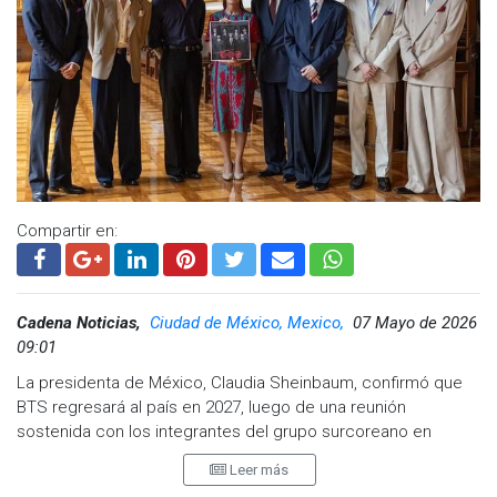
Ver esta publicación en Instagram
Compartir en:
Cadena Noticias,
Ciudad de México, Mexico,
07 Mayo de 2026
09:01
La presidenta de México, Claudia Sheinbaum, confirmó que
Una publicación compartida por Coldplay (@coldplay)
BTS regresará al país en 2027, luego de una reunión
sostenida con los integrantes del grupo surcoreano en
En el mismo video, integrantes de BTS confirmaron su
Palacio Nacional.
Leer más
participación con un mensaje dirigido al cantante británico: