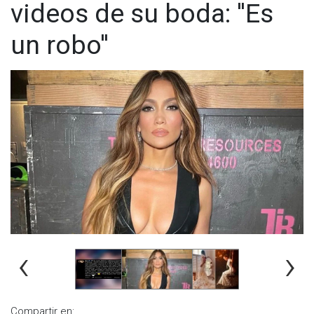
videos de su boda: ''Es
un robo''
‹
›
Compartir en: