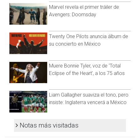
Marvel revela el primer tráiler de
Lamentablemente para los aficionados al equipo de Dorados,
Avengers: Doomsday
la escuadra local perdió la posibilidad de seguir avanzando y
cayó 3-1 ante Alacranes.
Twenty One Pilots anuncia álbum de
su concierto en México
Qué guapos los novios de La Pecera. 🫶🏻🥰
👏🏻 ¡Aplausos para la nueva
#FamiliaDorada
!
Muere Bonnie Tyler, voz de 'Total
pic.twitter.com/dR7Xn6HiLp
Eclipse of the Heart', a los 75 años
— Dorados (@Dorados)
October 22, 2022
Visita y accede a todo nuestro contenido |
Liam Gallagher suaviza el tono, pero
www.cadenanoticias.com
| Twitter:
@cadena_noticias
|
insiste: Inglaterra vencerá a México
Facebook:
@cadenanoticiasmx
| Instagram:
@cadenanoticiasmx
| TikTok:
@CadenaNoticias
| Telegram:
https://t.me/GrupoCadenaResumen
|
Notas más visitadas