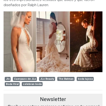
diseñados por Ralph Lauren.
Jlo
Cuerpazo de JLo
JLo Beauty
The Batman
boda lujosa
Boda Viral
celebran boda
Newsletter