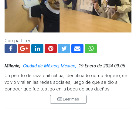
Compartir en:
Milenio,
Ciudad de México, Mexico,
19 Enero de 2024 09:05
Un perrito de raza chihuahua, identificado como Rogelio, se
volvió viral en las redes sociales, luego de que se dio a
conocer que fue testigo en la boda de sus dueños.
Leer más
Esto desencadenó una serie de reacciones en redes
sociales; en su mayoría las personas destacaron que el
momento fue conmovedor por considerar a su mascota
como parte de su familia. Sin embargo, también hubo otros
que se lanzaron contra la pareja de recién casados.