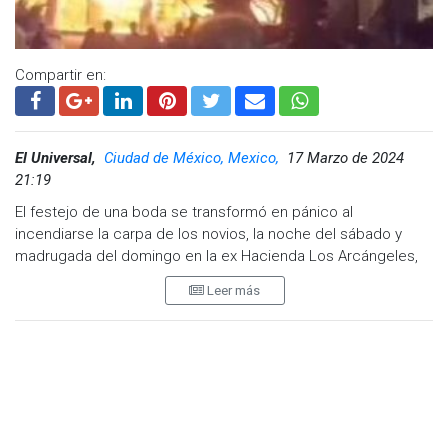
Compartir en:
El Universal,
Ciudad de México, Mexico,
17 Marzo de 2024
21:19
El festejo de una boda se transformó en pánico al
incendiarse la carpa de los novios, la noche del sábado y
madrugada del domingo en la ex Hacienda Los Arcángeles,
en donde 850 personas, entre ellas los recién casados,
Leer más
fueron evacuadas y 25 de ellas presentaron intoxicación.
El siniestro comenzó a las 22:30 horas de acuerdo a los
reportes de varias personas que pedían auxilio de bomberos
al Sistema de Emergencias 911 por el incendio en el salón de
fiestas ubicado en la avenida Plaza Real del Conde. Las
llamas se expandieron con rapidez y fueron vistas a