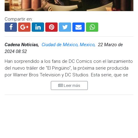
Compartir en:
Cadena Noticias,
Ciudad de México, Mexico,
22 Marzo de
2024 08:52
Han sorprendido a los fans de DC Comics con el lanzamiento
del nuevo tráiler de "El Pingüino", la próxima serie producida
por Warner Bros Television y DC Studios. Esta serie, que se
estrenará en la plataforma de streaming Max, anteriormente
Leer más
conocida como HBO Max, presenta a Colin Farrell en el papel
del infame villano de Gotham City, Oz Cobb, también
conocido como El Pingüino.
La serie, que se espera llegue este otoño, es un spin-off del
éxito taquillero "The Batman" de Matt Reeves y constará de
ocho episodios. Farrell, quien ya interpretó al personaje en la
película, promete profundizar aún más en el trasfondo y la