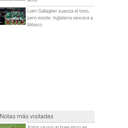
Liam Gallagher suaviza el tono,
pero insiste: Inglaterra vencerá a
México
Notas más visitadas
Xolos va por un buen inicio en