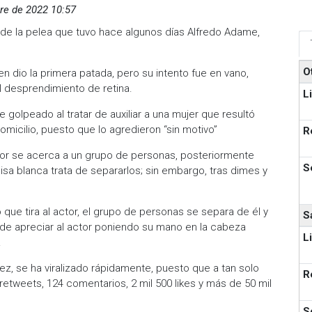
re de 2022 10:57
 de la pelea que tuvo hace algunos días Alfredo Adame,
O
en dio la primera patada, pero su intento fue en vano,
l desprendimiento de retina.
L
 golpeado al tratar de auxiliar a una mujer que resultó
omicilio, puesto que lo agredieron “sin motivo”
R
ctor se acerca a un grupo de personas, posteriormente
S
isa blanca trata de separarlos; sin embargo, tras dimes y
ue tira al actor, el grupo de personas se separa de él y
S
uede apreciar al actor poniendo su mano en la cabeza
L
.
nez, se ha viralizado rápidamente, puesto que a tan solo
R
etweets, 124 comentarios, 2 mil 500 likes y más de 50 mil
S