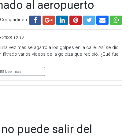
ionado al aeropuerto
Compartir en:
e 2023 12:17
na vez más se agarró a los golpes en la calle. Así se dio
filtrado varios videos de la golpiza que recibió. ¿Qué fue
Leer más
ron a conocer varios videos de lo sucedido con el
do en una avenida, entre los carros, con otra persona.
olo con un palo, mientras que el ex esposo de Mary Paz
 el suelo recibiendo algunos golpes y otra persona encima
no puede salir del