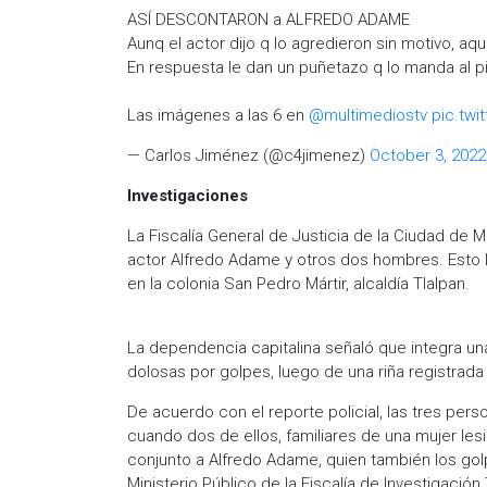
ASÍ DESCONTARON a ALFREDO ADAME
Aunq el actor dijo q lo agredieron sin motivo, aquí
En respuesta le dan un puñetazo q lo manda al p
Las imágenes a las 6 en
@multimediostv
pic.twi
— Carlos Jiménez (@c4jimenez)
October 3, 2022
Investigaciones
La Fiscalía General de Justicia de la Ciudad de Mé
actor Alfredo Adame y otros dos hombres. Esto 
en la colonia San Pedro Mártir, alcaldía Tlalpan.
La dependencia capitalina señaló que integra una
dolosas por golpes, luego de una riña registrada
De acuerdo con el reporte policial, las tres per
cuando dos de ellos, familiares de una mujer le
conjunto a Alfredo Adame, quien también los golp
Ministerio Público de la Fiscalía de Investigación 