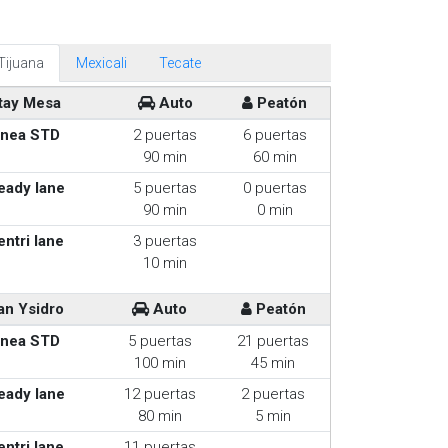
Tijuana
Mexicali
Tecate
tay Mesa
Auto
Peatón
inea STD
2 puertas
6 puertas
90 min
60 min
eady lane
5 puertas
0 puertas
90 min
0 min
entri lane
3 puertas
10 min
an Ysidro
Auto
Peatón
inea STD
5 puertas
21 puertas
100 min
45 min
eady lane
12 puertas
2 puertas
80 min
5 min
entri lane
11 puertas