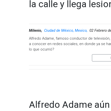
la calle y llega les
Milenio,
Ciudad de México, Mexico,
02 Febrero d
Alfredo Adame, famoso conductor de televisión, u
a conocer en redes sociales, en donde ya se han 
lo que ocurrió?
Fue a través de redes sociales, en donde se die
polémico momento.
En uno de los clips, el famoso aparece discutien
Momentos después aparece un hombre agrediénd
Banquells yace en el suelo.
En otro de los clips, se ve al famoso tendido en
de él.​
Alfredo Adame aún 
Así inició la nueva pelea de Alfredo Adame