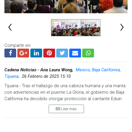
‹
›
Compartir en:
Cadena Noticias - Ana Laura Wong,
Mexico, Baja California,
Tijuana,
26 Febrero de 2025 15:10
Tijuana.- Tras el hallazgo de una cabeza humana y una manta
con advertencias en el puente La Gloria, el gobierno de Baja
California ha decidido otorgar protección al cantante Eduin
Caz, líder de la exitosa agrupación Grupo Firme. El anuncio
Leer más
fue realizado durante la conferencia "mañananera" por el
General Laureano Carrillo Rodríguez, quien indicó que ya han
establecido comunicación con el artista tras las amenazas
de presentarse en el carnaval de Mazatlán.