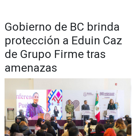
www.cadenanoticias.com
| Twitter:
@cadena_noticias
|
Facebook:
@cadenanoticiasmx
| Instagram:
@cadenanoticiasmx
| TikTok:
@CadenaNoticias
|
Gobierno de BC brinda
Whatsapp:
@CadenaNoticias
| Telegram:
@CadenaNoticias
protección a Eduin Caz
de Grupo Firme tras
amenazas