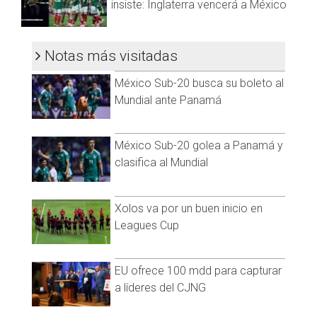
exesposa que la verdad ha sido un gran pilar en mi vida y se
insiste: Inglaterra vencerá a México
merece estos premios, entonces estos premios también
son para ella, gracias, ¡siempre te voy a amar chiquita
preciosa!", expresó en medio de bulla de sus compañeros.
Notas más visitadas
México Sub-20 busca su boleto al
Mundial ante Panamá
México Sub-20 golea a Panamá y
clasifica al Mundial
Xolos va por un buen inicio en
Leagues Cup
EU ofrece 100 mdd para capturar
a líderes del CJNG