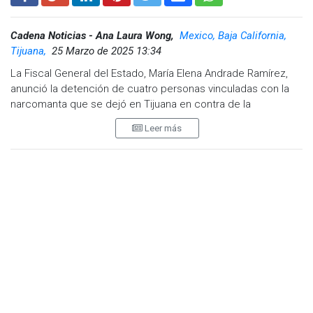
Cadena Noticias - Ana Laura Wong,
Mexico, Baja California,
Tijuana,
25 Marzo de 2025 13:34
La Fiscal General del Estado, María Elena Andrade Ramírez,
anunció la detención de cuatro personas vinculadas con la
narcomanta que se dejó en Tijuana en contra de la
agrupación musical Grupo Firme.
Leer más
La fiscal, explicó que las órdenes de aprehensión se dieron
tras una serie de investigaciones que han implicado delitos
graves como terrorismo, desaparición forzada y homicidio
calificado.
El incidente ocurrió el pasado 25 de febrero, cuando se
encontró una narcomanta que hacía referencia a la
agrupación y advirtiéndole que no se presentarán en el
Carnaval de Mazatlán. En el mismo lugar, también se hallaron
restos humanos.
Visita y accede a todo nuestro contenido |