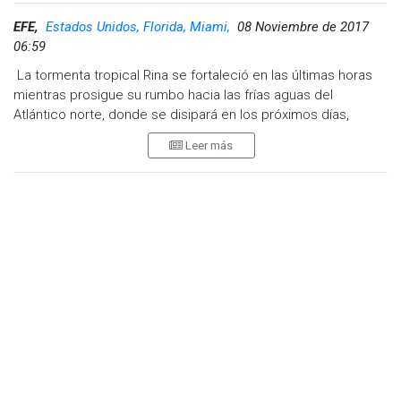
EFE,
Estados Unidos, Florida, Miami,
08 Noviembre de 2017
06:59
La tormenta tropical Rina se fortaleció en las últimas horas
mientras prosigue su rumbo hacia las frías aguas del
Atlántico norte, donde se disipará en los próximos días,
Ver esta publicación en Instagram
informó hoy el Centro Nacional de Huracanes (NHC, en
Leer más
inglés) de EE.UU.
Según el último boletín del NHC, Rina tiene vientos
sostenidos de hasta 60 millas por hora (95 kilómetros por
hora), con rachas más fuertes, y se dirige hacia el norte a 20
millas por hora (31 km/h).
Las previsiones del NHC apuntan a que la tormenta podría