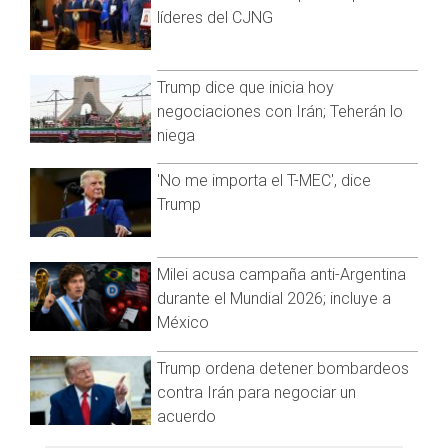
Este fenómeno presenta vientos máximos cerca del centro
líderes del CJNG
de 65 kilómetros por hora y rachas mayores; los vientos de
"Nate" se extienden hasta 110 kilómetros del centro a la
periferia del sistema, conforme al Servicio Meteorológico
Trump dice que inicia hoy
Nacional (SMN).
negociaciones con Irán; Teherán lo
niega
La alerta verde significa "acercamiento-prevención" y por su
distancia y trayectoria pronosticada, el gobierno estatal
'No me importa el T-MEC', dice
sugirió a la población continuar atenta a la evolución del
Trump
sistema tropical.
Milei acusa campaña anti-Argentina
durante el Mundial 2026; incluye a
México
Trump ordena detener bombardeos
contra Irán para negociar un
acuerdo