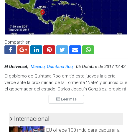
atienda las medidas que la Secretaría de Marina-Armada de
México, Protección Civil y autoridades estatales y locales les
indiquen, así como mantenerse atentos e informados ante la
evolución de este Sistema Tropical.
Para atención de emergencias o cualquier solicitud de
apoyo, la Quinta Región Naval puso a su disposición el
Compartir en:
teléfono 01 (998) 8 77 01 94 y el correo electrónico
rn5@semar.gob.mx.
El Universal,
Mexico, Quintana Roo,
05 Octubre de 2017 12:42
El gobierno de Quintana Roo emitió este jueves la alerta
verde ante la proximidad de la Tormenta "Nate" y anunció que
el gobernador del estado, Carlos Joaquín González, presidirá
esta tarde la sesión del Comité Especializado en Fenómenos
Leer más
Hidrometeorológicos, en el palacio municipal de Cancún.
La Coordinación estatal de Protección Civil indicó a las 10:00
Internacional
horas de hoy que la tormenta tropical "Nate" se localizaba
635 kilómetros al sureste de Xcalak.
EU ofrece 100 mdd para capturar a