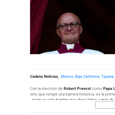
Cadena Noticias,
Mexico, Baja California, Tijuana
Con la elección de
Robert Prevost
como
Papa 
sino que rompe una barrera histórica: es la pri
¿quién es este hombre que ahora lidera a más de 
Nacido en Chicago, Illinois, en 1955, Robert Fran