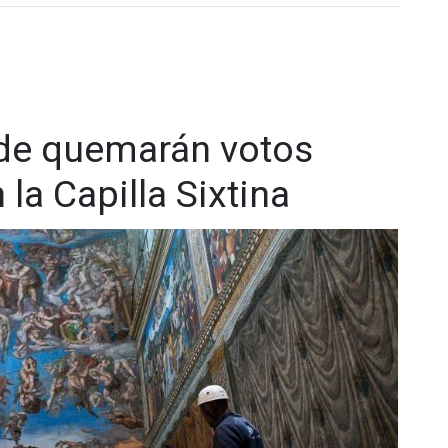
y académico. Además de su nacionalidad estadounidense,
ber servido durante varios años en ese país sudamericano,
s locales y religiosas.
entre 2001 y 2013
, y posteriormente fue nombrado
obispo
canía con el pueblo y por impulsar reformas pastorales en
nde quemarán votos
la Capilla Sixtina