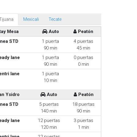
Tijuana
Mexicali
Tecate
tay Mesa
Auto
Peatón
inea STD
1 puerta
4 puertas
90 min
45 min
eady lane
1 puerta
0 puertas
90 min
0 min
entri lane
1 puerta
10 min
an Ysidro
Auto
Peatón
inea STD
5 puertas
18 puertas
140 min
90 min
eady lane
12 puertas
3 puertas
120 min
1 min
entri lane
12 puertas