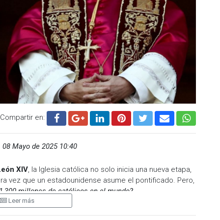
Compartir en:
,
08 Mayo de 2025 10:40
León XIV
, la Iglesia católica no solo inicia una nueva etapa,
mera vez que un estadounidense asume el pontificado. Pero,
1,300 millones de católicos en el mundo?
Leer más
cis Prevost pertenece a la
Orden de San Agustín
y cuenta