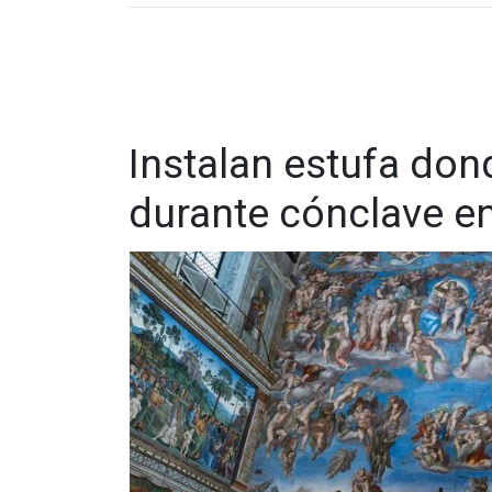
con una larga trayectoria de servicio pastoral 
Prevost
adoptó la nacionalidad peruana
tras ha
donde dejó una profunda huella entre comunidade
Prevost fue
superior general de los agustinos 
de Chiclayo, Perú
, donde se destacó por su cer
zonas rurales y de alta vulnerabilidad social.
Instalan estufa do
durante cónclave en 