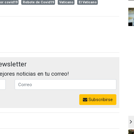
or covid19
Rebote de Covid19
Vaticano
El Vaticano
ewsletter
jores noticias en tu correo!
Subscribirse