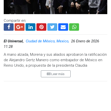
otros nueve funcionarios, entre ellos el alcalde de Culiacán,
Juan de Dios Gámez Mendívil, así como el senador morenista
Enrique Inzunza Cázarez.
Compartir en:
Visita y accede a todo nuestro contenido |
www.cadenanoticias.com
| Twitter:
@cadena_noticias
|
Facebook:
@cadenanoticiasmx
| Instagram:
@cadenanoticiasmx
| TikTok:
@CadenaNoticias
|
El Universal,
Ciudad de México, Mexico,
26 Enero de 2026
Whatsapp:
@CadenaNoticias
| Telegram:
@CadenaNoticias
11:28
A mano alzada, Morena y sus aliados aprobaron la ratificación
de Alejandro Gertz Manero como embajador de México en
Reino Unido, a propuesta de la presidenta Claudia
Sheinbaum.
Leer más
Las bancadas del PAN y PRI no participaron en la discusión
del dictamen; por su parte, el grupo parlamentario de MC
votó en abstención, y criticó la falta de competencia y
experiencia de Gertz en el servicio exterior.
En tribuna, el senador Luis Donaldo Colosio (MC) dijo que con
el sentido de su voto, su bancada busca
“poner un alto