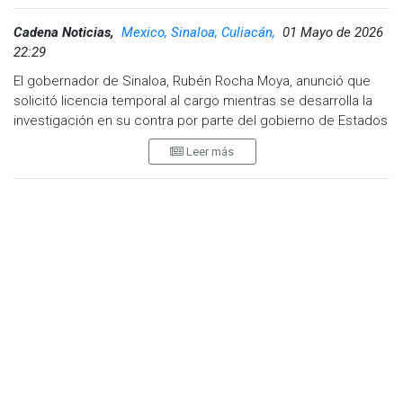
Cadena Noticias,
Mexico, Sinaloa, Culiacán,
01 Mayo de 2026
22:29
El gobernador de Sinaloa, Rubén Rocha Moya, anunció que
solicitó licencia temporal al cargo mientras se desarrolla la
investigación en su contra por parte del gobierno de Estados
Unidos, relacionada con presuntos vínculos con la facción
Leer más
criminal conocida como Los Chapitos.
A través de un mensaje dirigido a la ciudadanía, transmitido
en el canal oficial de YouTube del Gobierno de Sinaloa, el
mandatario estatal informó que presentó formalmente su
solicitud ante el Congreso local.
"Informo al pueblo de Sinaloa que hoy presenté ante el
Congreso del Estado la solicitud de licencia temporal al cargo
de gobernador mientras dure el proceso de investigación"
,
expresó Rocha Moya.
El gobernador explicó que su decisión tiene como objetivo
facilitar la actuación de las autoridades mexicanas durante el