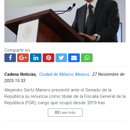
Facebook:
@cadenanoticiasmx
| Instagram:
@cadenanoticiasmx
| TikTok:
@CadenaNoticias
|
Whatsapp:
@CadenaNoticias
| Telegram:
@CadenaNoticias
Compartir en:
Cadena Noticias,
Ciudad de México, Mexico,
27 Noviembre de
2025 15:33
Alejandro Gertz Manero presentó ante el Senado de la
República su renuncia como titular de la Fiscalía General de la
República (FGR), cargo que ocupó desde 2019 tras
convertirse en el primer fiscal de la República bajo el nuevo
Leer más
modelo de justicia penal.
Gertz Manero había sido designado para un periodo de