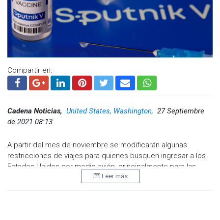
https://t.me/GrupoCadenaResumen
|
Compartir en:
Cadena Noticias,
United States, Washington,
27 Septiembre
de 2021 08:13
A partir del mes de noviembre se modificarán algunas
restricciones de viajes para quienes busquen ingresar a los
Estados Unidos por medio avión, principalmente para las
Leer más
personas que ya se encuentran con el esquema de
vacunación completa, sin embargo dichos cambios no
aplican para quienes recibieron la dosis de Sputnik V.
El periódico Washington Post señaló que las nuevas medidas