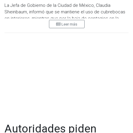
La Jefa de Gobierno de la Ciudad de México, Claudia
Sheinbaum, informó que se mantiene el uso de cubrebocas
en interiores, mientras que por la baja de contagios en la
Leer más
CDMX, a partir del lunes próximo queda sin efecto la entrega
de spray desinfectante, toma de temperatura y uso de
tapetes sanitizantes para ingresar a establecimientos
mercantiles, oficinas gubernamentales y privadas, así como
espacios educativos y culturales.
Asimismo, la mandataria capitalina resaltó la importancia que
la gente acuda a vacunarse.
Visita y accede a todo nuestro contenido |
www.cadenanoticias.com
| Twitter:
@cadena_noticias
|
Facebook:
@cadenanoticiasmx
| Instagram:
@cadena_noticias
| TikTok:
@CadenaNoticias
| Telegram:
https://t.me/GrupoCadenaResumen
|
Autoridades piden