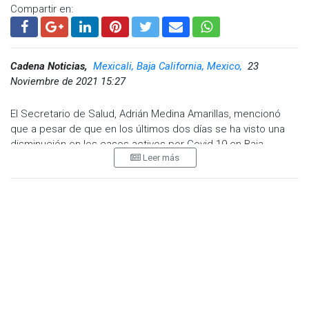
Compartir en:
Cadena Noticias,
Mexicali, Baja California, Mexico,
23
Noviembre de 2021 15:27
El Secretario de Salud, Adrián Medina Amarillas, mencionó
que a pesar de que en los últimos dos días se ha visto una
disminución en los casos activos por Covid-19 en Baja
Leer más
California, no se debe relajar y bajar la guardia en las medidas
sanitarias, ya que de hacerlo, nuevamente se elevarían los
casos.
En las últimas 24 horas se confirmaron 102 casos; 58
pertenecen a la ciudad de Mexicali, seis a San Felipe, seis a
Tijuana, uno a Tecate, uno a Rosarito, 25 a Ensenada y cinco a
San Quintín. En relación a los decesos se reportaron un total
de siete, de los cuales uno ocurrió en Mexicali, cinco en
Tijuana y uno en Ensenada.