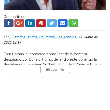
Compartir en:
EFE,
Estados Unidos, California, Los Angeles,
08 Junio de
2025 12:17
Tom Homan, el conocido como "zar de la frontera"
designado por Donald Trump, defendió este domingo la
decisión de desplegar 2 mil efectivos de la Guardia Nacional
Leer más
para aplacar las protestas en Los Ángeles y amenazó con
arrestar a la alcaldesa de la ciudad, Karen Bass, y al
gobernador de California, Gavin Newsom, "si se exceden" en
sus competencias.
"El gobernador de California y la alcaldesa de Los Ángeles
podrían enfrentar arrestos si se exceden", dijo Homan hoy en
una entrevista con la cadena NBC News, tras negar la