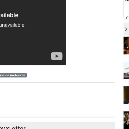
Ú
uvia de meteoros
ewsletter