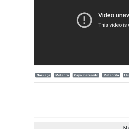
Noruega
Meteoro
Cayó meteorito
Meteorito
Ll
N