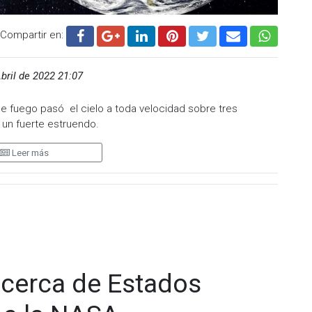
Compartir en:
bril de 2022 21:07
de fuego pasó el cielo a toda velocidad sobre tres
n un fuerte estruendo.
as, Luisiana y Mississippi reportaron haber visto un
Leer más
añana del miércoles, estos tras escuchar estruendos en el
 velocidad de 88 mil 500 kilómetros por hora,
errestre.
a pantanosa en la comunidad de Minorca, en Luisiana.
lota de baloncesto, con una cola blanca, moviéndose al
 cerca de Estados
na testigo.