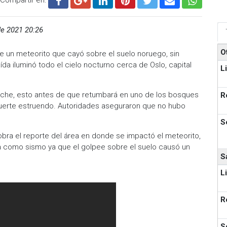
e 2021 20:26
O
 de un meteorito que cayó sobre el suelo noruego, sin
a iluminó todo el cielo nocturno cerca de Oslo, capital
L
 noche, esto antes de que retumbará en uno de los bosques
R
uerte estruendo. Autoridades aseguraron que no hubo
S
bra el reporte del área en donde se impactó el meteorito,
a como sismo ya que el golpee sobre el suelo causó un
S
L
R
S