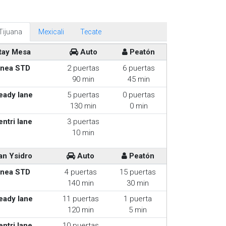
Tijuana
Mexicali
Tecate
tay Mesa
Auto
Peatón
inea STD
2 puertas
6 puertas
90 min
45 min
eady lane
5 puertas
0 puertas
130 min
0 min
entri lane
3 puertas
10 min
an Ysidro
Auto
Peatón
inea STD
4 puertas
15 puertas
140 min
30 min
eady lane
11 puertas
1 puerta
120 min
5 min
entri lane
10 puertas