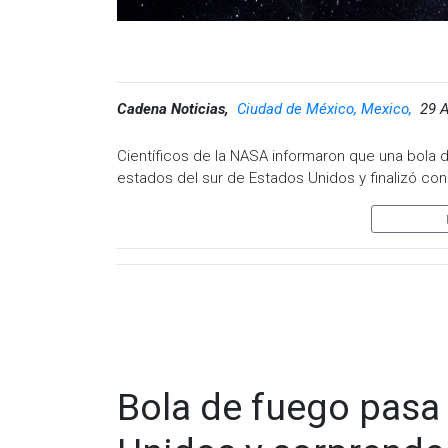
Cadena Noticias,
Ciudad de México, Mexico,
29 A
Científicos de la NASA informaron que una bola 
estados del sur de Estados Unidos y finalizó co
Este pasado jueves más de 30 personas en Arkans
meteoro brillante alrededor de las ocho de la m
condado Claiborne, Mississippi, y áreas vecinas.
El objeto e desplazó con rumbo al suroeste a una
fragmentándose al descender en la atmósfera t
Se desintegró unos 55 kilómetros, sobre un áre
“Una bola de fuego naranja del tamaño de una pe
Bola de fuego pasa
oeste hacia el río Mississippi”. Así lo describió u