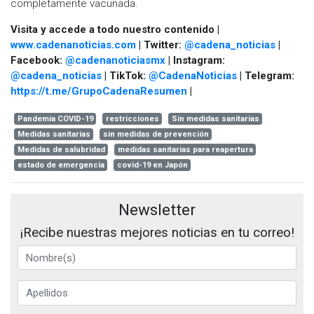
completamente vacunada.
Visita y accede a todo nuestro contenido |
www.cadenanoticias.com
| Twitter:
@cadena_noticias
|
Facebook:
@cadenanoticiasmx
| Instagram:
@cadena_noticias
| TikTok:
@CadenaNoticias
| Telegram:
https://t.me/GrupoCadenaResumen
|
Pandemia COVID-19
restricciones
Sin medidas sanitarias
Medidas sanitarias
sin medidas de prevención
Medidas de salubridad
medidas sanitarias para reapertura
estado de emergencia
covid-19 en Japón
Newsletter
¡Recibe nuestras mejores noticias en tu correo!