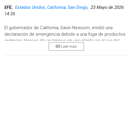
EFE,
Estados Unidos, California, San Diego,
23 Mayo de 2026
14:35
El gobernador de California, Gavin Newsom, emitió una
declaración de emergencia debido a una fuga de productos
químicos tóxicos de un tanque en una planta en el sur del
Leer más
estado, que mantiene bajo órdenes de evacuación a
residentes de seis ciudades, por el riesgo de explosión.
La declaración se emitió para el condado de Orange, vecino
de Los Ángeles, donde los equipos de emergencia
mantienen una carrera contrarreloj para estabilizar la
temperatura de un tanque cargado con 7 mil galones de
metacrilato de metilo, un líquido volátil e inflamable utilizado
en la fabricación de plásticos acrílicos.
La fuga fue detectada en las instalaciones de GKN
Aerospace, ubicada en la ciudad de Garden Grove, la tarde
del jueves, y desde ese momento los bomberos han tratado
sin éxito de estabilizar el tanque, que emitió gases desde el