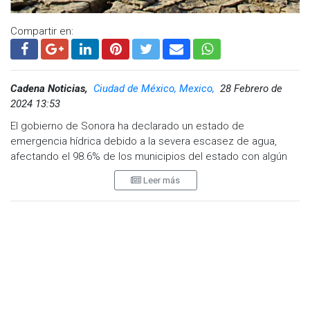
La estabilización del tanque ha resultado ser sumamente
Compartir en:
difícil debido a que el producto químico genera su propio
calor incontrolable, amenazando con provocar una fuga
tóxica masiva o una explosión catastrófica.
Cadena Noticias,
Ciudad de México, Mexico,
28 Febrero de
Cerca de 40 mil residentes han sido evacuados en cinco
2024 13:53
ciudades cercanas al lugar del incidente.
El gobierno de Sonora ha declarado un estado de
La declaración emitida hoy instruye a la Oficina de Servicios
emergencia hídrica debido a la severa escasez de agua,
de Emergencia de California (Cal OES) y a todas las agencias
afectando el 98.6% de los municipios del estado con algún
del gobierno estatal a brindar apoyo al condado de Orange y
grado de sequía. Esta situación ha llevado a categorizar a la
a las jurisdicciones locales afectadas para hacer frente a la
Leer más
mayoría de los municipios con sequías de grados moderado,
emergencia.
severo, extremo o excepcional.
Asimismo, habilita recursos y facultades adicionales para la
Detalles de la categorización incluyen:
respuesta ante emergencias, lo que incluye poner a
disposición propiedades estatales para proporcionar refugio
Sequía excepcional (D4): 22 municipios.
a los residentes evacuados, según sea necesario.
Sequía extrema (D3): 44 municipios (61%).
Sequía severa (D2): 3 municipios.
Visita y accede a todo nuestro contenido |
Sequía moderada (D1): 2 municipios.
www.cadenanoticias.com
| Twitter:
@cadena_noticias
|