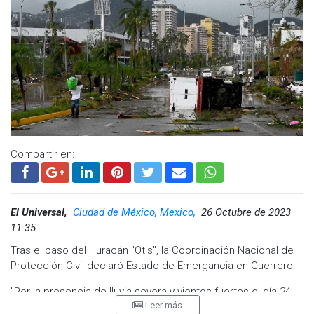
Visita y accede a todo nuestro contenido |
www.cadenanoticias.com
| Twitter:
@cadena_noticias
|
Facebook:
@cadenanoticiasmx
| Instagram:
@cadenanoticiasmx
| TikTok:
@CadenaNoticias
|
Whatsapp:
@CadenaNoticias
|
Compartir en:
El Universal,
Ciudad de México, Mexico,
26 Octubre de 2023
11:35
Tras el paso del Huracán "Otis", la Coordinación Nacional de
Protección Civil declaró Estado de Emergancia en Guerrero.
"Por la presencia de lluvia severa y vientos fuertes el día 24
Leer más
de octubre de 2023", informó.