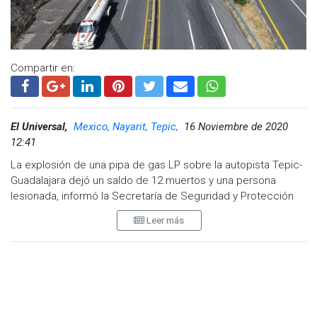
Compartir en:
El Universal,
Mexico, Nayarit, Tepic,
16 Noviembre de 2020
12:41
La explosión de una pipa de gas LP sobre la autopista Tepic-
Guadalajara dejó un saldo de 12 muertos y una persona
lesionada, informó la Secretaría de Seguridad y Protección
Ciudadana de Nayarit.
Leer más
Sobre las investigaciones preliminares, se sabe que la pipa
circulaba con sentido a Guadalajara y tras perder el control
terminó volcándose, lo que provocó la explosión.
De acuerdo con la dependencia de seguridad, la explosión
de una pipa de gas LP ocurrió en el kilómetro 106+000