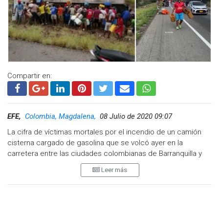
nuevo aviso.
Difunden videos de la explosión de pipa de gas LP
En redes sociales circulan varios videos del momento de la
explosión. En uno de ellos, varias personas que bajaron de
sus vehículos para ver qué sucedía, grababan mientras
avanzaban, pero la explosión los alertó y dieron la vuelta para
Compartir en:
resguardarse.
EFE,
Colombia, Magdalena,
08 Julio de 2020 09:07
La cifra de víctimas mortales por el incendio de un camión
cisterna cargado de gasolina que se volcó ayer en la
carretera entre las ciudades colombianas de Barranquilla y
Santa Marta se elevó este martes a 13 con los fallecimientos
Leer más
de seis personas que estaban hospitalizadas.
En las horas de la mañana las autoridades sanitarias
informaron que tres de los fallecimientos ocurrieron en
centros asistenciales de Santa Marta, capital del