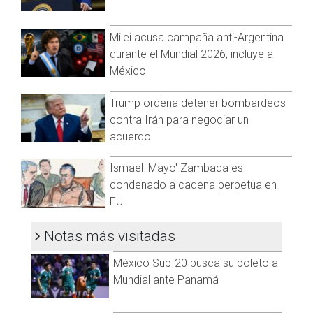
El alcalde de Puebloviejo, Fabián Obispo Borja, quien se
Milei acusa campaña anti-Argentina
acercó al lugar, dijo que el número de heridos podría superar
durante el Mundial 2026; incluye a
los 50. Muchos fueron trasladados, en camionetas,
México
ambulancias y otro tipo de vehículos, a la Policlínica Ciénaga
y el Hospital San Cristobal, cercanos al sitio del siniestro.
Trump ordena detener bombardeos
"Es una trágica situación que está atravesando el municipio
contra Irán para negociar un
de Puebloviejo. Le pedimos y le rogamos a Dios que pueda
acuerdo
cuidar la vida de nuestra población", enfatizó el
burgomaestre, en un video grabado desde el lugar.
Ismael 'Mayo' Zambada es
Fred Jiménez, un gestor social del pueblo, dijo a la prensa
condenado a cadena perpetua en
que "los cuerpos están irreconocibles, no se sabe quién es
EU
quién. No se les ve nada, no sabemos quiénes son los que
quedaron ahí".
Notas más visitadas
Una docena de unidades de bomberos, un máquina extintora
México Sub-20 busca su boleto al
y un carro cisterna llegaron al lugar para atender la
Mundial ante Panamá
emergencia. Tras varios minutos, lograron sofocar el fuego.
ADVERTENCIA: LAS SIGUIENTES IMÁGENES PUEDEN