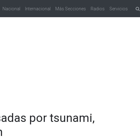
Nacional
Internacional
Más Secciones
Radios
Servicios
sadas por tsunami,
n