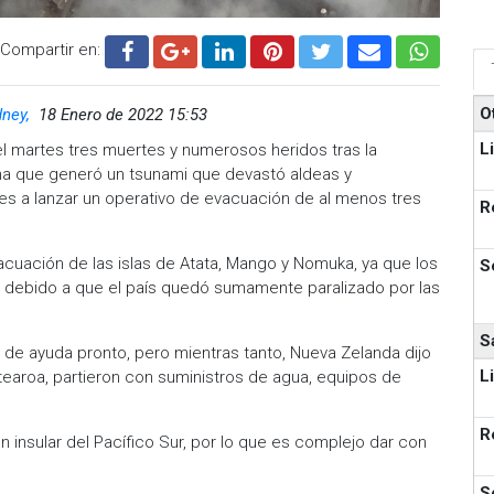
Compartir en:
O
dney,
18 Enero de 2022 15:53
L
el martes tres muertes y numerosos heridos tras la
na que generó un tsunami que devastó aldeas y
des a lanzar un operativo de evacuación de al menos tres
R
vacuación de las islas de Atata, Mango y Nomuka, ya que los
S
 debido a que el país quedó sumamente paralizado por las
S
de ayuda pronto, pero mientras tanto, Nueva Zelanda dijo
L
aroa, partieron con suministros de agua, equipos de
R
 insular del Pacífico Sur, por lo que es complejo dar con
S