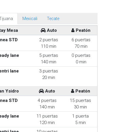
Tijuana
Mexicali
Tecate
tay Mesa
Auto
Peatón
inea STD
2 puertas
6 puertas
110 min
70 min
eady lane
5 puertas
0 puertas
140 min
0 min
entri lane
3 puertas
20 min
an Ysidro
Auto
Peatón
inea STD
4 puertas
15 puertas
140 min
30 min
eady lane
11 puertas
1 puerta
120 min
5 min
entri lane
10 puertas