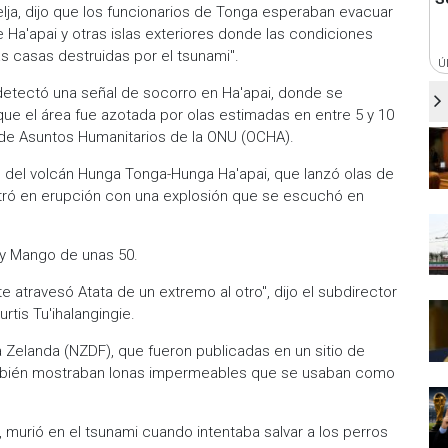
selja, dijo que los funcionarios de Tonga esperaban evacuar
 Ha'apai y otras islas exteriores donde las condiciones
 casas destruidas por el tsunami".
Ú
etectó una señal de socorro en Ha'apai, donde se
e el área fue azotada por olas estimadas en entre 5 y 10
n de Asuntos Humanitarios de la ONU (OCHA).
s del volcán Hunga Tonga-Hunga Ha'apai, que lanzó olas de
tró en erupción con una explosión que se escuchó en
 y Mango de unas 50.
 atravesó Atata de un extremo al otro", dijo el subdirector
rtis Tu'ihalangingie.
Zelanda (NZDF), que fueron publicadas en un sitio de
ambién mostraban lonas impermeables que se usaban como
, murió en el tsunami cuando intentaba salvar a los perros