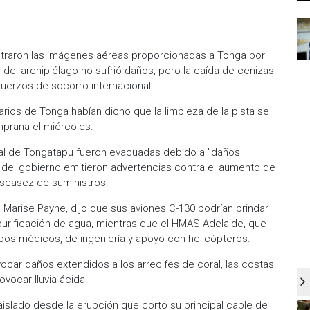
straron las imágenes aéreas proporcionadas a Tonga por
l del archipiélago no sufrió daños, pero la caída de cenizas
fuerzos de socorro internacional.
arios de Tonga habían dicho que la limpieza de la pista se
prana el miércoles.
ipal de Tongatapu fueron evacuadas debido a "daños
os del gobierno emitieron advertencias contra el aumento de
scasez de suministros.
, Marise Payne, dijo que sus aviones C-130 podrían brindar
 purificación de agua, mientras que el HMAS Adelaide, que
uipos médicos, de ingeniería y apoyo con helicópteros.
vocar daños extendidos a los arrecifes de coral, las costas
vocar lluvia ácida.
islado desde la erupción que cortó su principal cable de