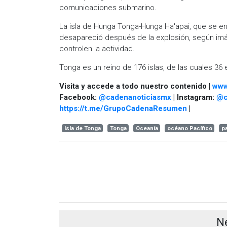
comunicaciones submarino.
La isla de Hunga Tonga-Hunga Ha'apai, que se en
desapareció después de la explosión, según imáge
controlen la actividad.
Tonga es un reino de 176 islas, de las cuales 36
Visita y accede a todo nuestro contenido |
www
Facebook:
@cadenanoticiasmx
| Instagram:
@c
https://t.me/GrupoCadenaResumen
|
Isla de Tonga
Tonga
Oceanía
océano Pacífico
pa
N