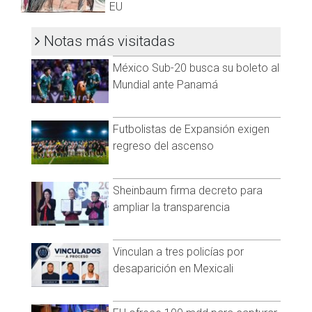
EU
Notas más visitadas
México Sub-20 busca su boleto al
Mundial ante Panamá
Futbolistas de Expansión exigen
regreso del ascenso
Sheinbaum firma decreto para
ampliar la transparencia
Visita y accede a todo nuestro contenido |
www.cadenanoticias.com
| Twitter:
@cadena_noticias
|
Vinculan a tres policías por
Facebook:
@cadenanoticiasmx
| Instagram:
desaparición en Mexicali
@cadenanoticiasmx
| TikTok:
@CadenaNoticias
|
Whatsapp:
@CadenaNoticias
|