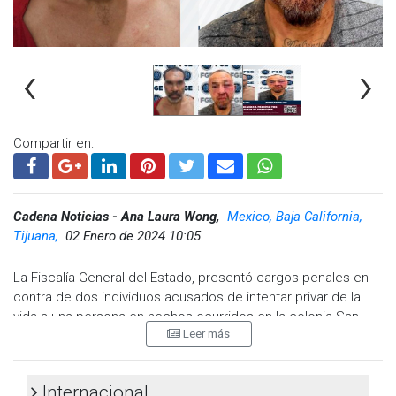
www.cadenanoticias.com
| Twitter:
@cadena_noticias
|
Facebook:
@cadenanoticiasmx
| Instagram:
@cadenanoticiasmx
| TikTok:
@CadenaNoticias
|
‹
›
Whatsapp:
@CadenaNoticias
|
Compartir en:
Cadena Noticias - Ana Laura Wong,
Mexico, Baja California,
Tijuana,
02 Enero de 2024 10:05
La Fiscalía General del Estado, presentó cargos penales en
contra de dos individuos acusados de intentar privar de la
vida a una persona en hechos ocurridos en la colonia San
Leer más
Luis, de la delegación Los Pinos, en Tijuana.
Fue el 18 de diciembre de 2023, alrededor de las 14:00 horas,
la víctima, de sexo masculino, se encontraba con un familiar,
Internacional