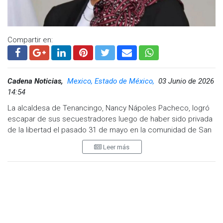
Compartir en:
Cadena Noticias,
Mexico, Estado de México,
03 Junio de 2026
14:54
La alcaldesa de Tenancingo, Nancy Nápoles Pacheco, logró
escapar de sus secuestradores luego de haber sido privada
de la libertad el pasado 31 de mayo en la comunidad de San
Miguel Tecomatlán.
Leer más
De acuerdo con los reportes, un grupo de hombres armados
interceptó a la presidenta municipal y la trasladó por la fuerza
a una vivienda ubicada en el municipio de Joquicingo.
Las autoridades señalaron que los presuntos responsables
planeaban exigir 40 millones de pesos a cambio de liberar
con vida a la funcionaria.