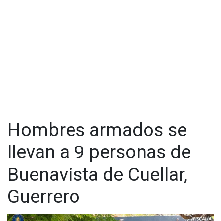
competente para dar inicio a la carpeta de investigación
correspondiente.
Visita y accede a todo nuestro contenido |
www.cadenanoticias.com
| Twitter:
@cadena_noticias
|
Facebook:
@cadenanoticiasmx
| Instagram:
@cadenanoticiasmx
| TikTok:
@CadenaNoticias
|
Whatsapp:
@CadenaNoticias
| Telegram:
@CadenaNoticias
Hombres armados se
llevan a 9 personas de
Buenavista de Cuellar,
Guerrero