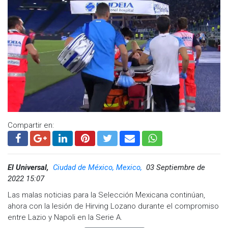
Facebook:
@cadenanoticiasmx
| Instagram:
@cadenanoticiasmx
| TikTok:
@CadenaNoticias
| Telegram:
https://t.me/GrupoCadenaResumen
|
Compartir en:
El Universal,
Ciudad de México, Mexico,
03 Septiembre de
2022 15:07
Las malas noticias para la Selección Mexicana continúan,
ahora con la lesión de Hirving Lozano durante el compromiso
entre Lazio y Napoli en la Serie A.