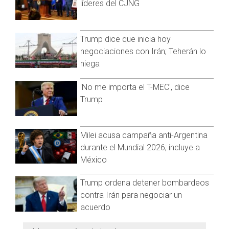
defender a los futbolistas", señaló la familia en las redes
líderes del CJNG
sociales.
Raiola, uno de los representantes más importantes del
Trump dice que inicia hoy
mundo del fútbol, se encontraba ingresado en el hospital de
negociaciones con Irán; Teherán lo
San Raffaele de Milán por una larga enfermedad -no
niega
especificada- y el pasado jueves sus médicos desmintieron
su muerte tras los rumores, aunque reconocieron que se
'No me importa el T-MEC', dice
encontraba en estado muy grave.
Trump
Milei acusa campaña anti-Argentina
durante el Mundial 2026; incluye a
México
Trump ordena detener bombardeos
contra Irán para negociar un
acuerdo