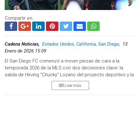
Compartir en:
Cadena Noticias,
Estados Unidos, California, San Diego,
13
Enero de 2026 15:09
El San Diego FC comenzó a mover piezas de cara a la
temporada 2026 de la MLS con dos decisiones clave: la
salida de Hirving “Chucky” Lozano del proyecto deportivo y la
renovación de su director técnico, Mikey Varas.
Leer más
A través de un comunicado oficial, el club californiano
informó que llegó a un acuerdo para extender de manera
multianual el contrato de Mikey Varas, quien se convirtió en el
primer entrenador en la historia de la franquicia. La directiva
destacó el impacto inmediato del estratega en la campaña
inaugural del equipo.
En su primera temporada en la liga, San Diego FC terminó