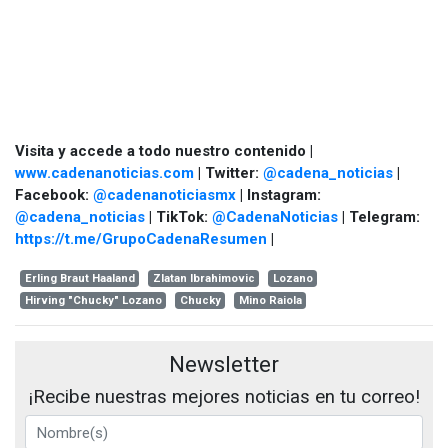
Visita y accede a todo nuestro contenido |
www.cadenanoticias.com
| Twitter:
@cadena_noticias
|
Facebook:
@cadenanoticiasmx
| Instagram:
@cadena_noticias
| TikTok:
@CadenaNoticias
| Telegram:
https://t.me/GrupoCadenaResumen
|
Erling Braut Haaland
Zlatan Ibrahimovic
Lozano
Hirving "Chucky" Lozano
Chucky
Mino Raiola
Newsletter
¡Recibe nuestras mejores noticias en tu correo!