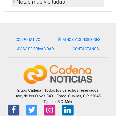
Notas más visitadas
CORPORATIVO
TÉRMINOS Y CONDICIONES
AVISO DE PRIVACIDAD
CONTÁCTANOS
Visita y accede a todo nuestro contenido |
www.cadenanoticias.com
| Twitter:
@cadena_noticias
|
Facebook:
@cadenanoticiasmx
| Instagram:
@cadena_noticias
| TikTok:
@CadenaNoticias
| Telegram:
Grupo Cadena | Todos los derechos reservados.
https://t.me/GrupoCadenaResumen
|
Ave, de los Olivos 3401, Fracc. Cubillas, C.P. 22045
Tijuana, B.C. Méx.