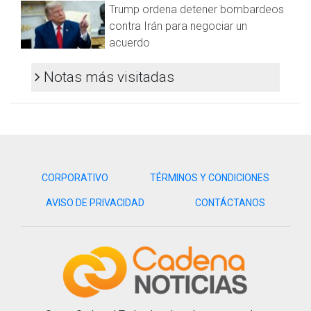
correspondiente.
Trump ordena detener bombardeos
contra Irán para negociar un
acuerdo
Visita y accede a todo nuestro contenido |
www.cadenanoticias.com
| Twitter:
@cadena_noticias
|
Notas más visitadas
Facebook:
@cadenanoticiasmx
| Instagram:
@cadenanoticiasmx
| TikTok:
@CadenaNoticias
|
Whatsapp:
@CadenaNoticias
| Telegram:
@CadenaNoticias
CORPORATIVO
TÉRMINOS Y CONDICIONES
AVISO DE PRIVACIDAD
CONTÁCTANOS