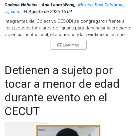
Cadena Noticias - Ana Laura Wong,
Mexico, Baja California,
Tijuana,
04 Agosto de 2025 15:04
Integrantes del Colectivo CESODI se congregaron frente a
los juzgados familiares de Tijuana para denunciar la creciente
violencia institucional, el abandono y la revictimización que
enfrentan las víctimas en los procesos judiciales,
Leer más
específicamente en el caso de la menor “Aranza” y su madre,
Marlene Padilla.
La madre de la menor expresó su profunda preocupación y
Detienen a sujeto por
tristeza ante lo que calificó como un grave fallo del sistema
judicial: “
Desde que mi hija tenía tres años, hemos denunciado
tocar a menor de edad
el abuso por parte del padre, pero la justicia no ha protegido a
mi hija. Hoy, ella vive con miedo y en peligro, y la justicia
durante evento en el
parece favorecer al agresor”
.
CECUT
Por su parte, Shamanta Yunuel Sesma Valdez, cofundadora
de CESODI, señaló que el pasado 28 de julio, la familia fue
revictimizada por funcionarios judiciales, en particular por el
actuario Oscar Ledezma, quien mostró un trato prepotente y