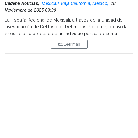
Cadena Noticias,
Mexicali, Baja California, Mexico,
28
Noviembre de 2025 09:30
La Fiscalía Regional de Mexicali, a través de la Unidad de
Investigación de Delitos con Detenidos Poniente, obtuvo la
vinculación a proceso de un individuo por su presunta
responsabilidad en el delito de abuso sexual.
Leer más
Durante la audiencia, el agente del Ministerio Público
presentó ante el Juez de Control los elementos de prueba
recabados por personal de la Agencia Estatal de
Investigación (AEI). Los cuales, fueron considerados
suficientes para establecer la probable participación de
Jesús Efraín “N” en el hecho que se investiga.
De acuerdo con la indagatoria, el 28 de septiembre de 2025,
aproximadamente a las 14:00 horas, el imputado se
encontraba en un domicilio ubicado en las inmediaciones del
fraccionamiento Quintas del Rey, tercera etapa, donde
presuntamente realizó tocamientos indebidos a una menor
de 14 años que se encontraba dormida, sin su
consentimiento.