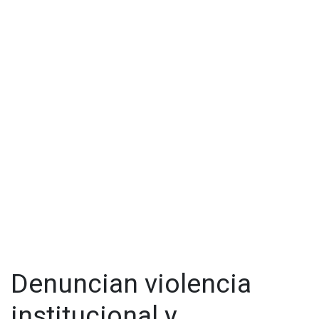
Al término de la audiencia, el Juez impuso al imputado la
medida cautelar de prisión preventiva y dos meses, tiempo
durante el cual el Ministerio Público continuará la
investigación complementaria para robustecer las pruebas
en su contra.
Visita y accede a todo nuestro contenido |
www.cadenanoticias.com
| Twitter:
@cadena_noticias
|
Facebook:
@cadenanoticiasmx
| Instagram:
@cadenanoticiasmx
| TikTok:
@CadenaNoticias
|
Whatsapp:
@CadenaNoticias
| Telegram:
@CadenaNoticias
Denuncian violencia
institucional y