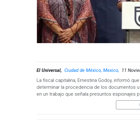
El Universal,
Ciudad de México, Mexico,
11 Novie
La fiscal capitalina, Ernestina Godoy, informó qu
determinar la procedencia de los documentos ut
en un trabajo que señala presuntos espionajes por
falsificados.
Precisó que la investigación es en relación a la 
indagatorias resulta implicado el medio norteam
corresponda o en la federación.
En conferencia de prensa en la sede de la fiscalía