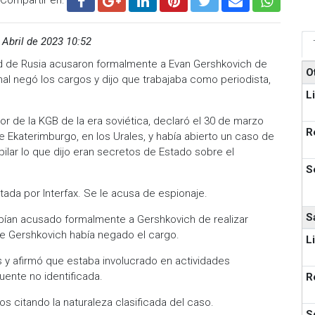
 Abril de 2023 10:52
ad de Rusia acusaron formalmente a Evan Gershkovich de
O
nal negó los cargos y dijo que trabajaba como periodista,
L
.
or de la KGB de la era soviética, declaró el 30 de marzo
R
 Ekaterimburgo, en los Urales, y había abierto un caso de
ilar lo que dijo eran secretos de Estado sobre el
S
tada por Interfax. Se le acusa de espionaje.
S
bían acusado formalmente a Gershkovich de realizar
ue Gershkovich había negado el cargo.
L
 y afirmó que estaba involucrado en actividades
fuente no identificada.
R
 citando la naturaleza clasificada del caso.
S