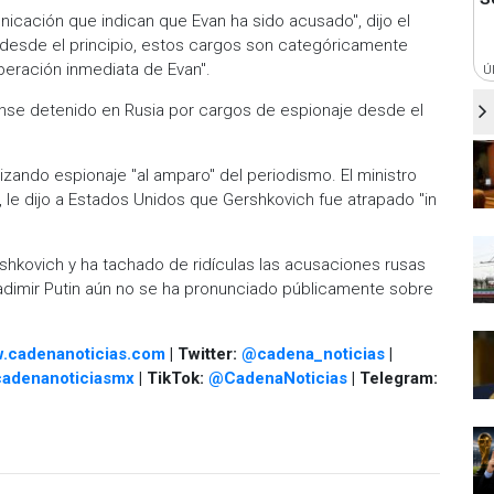
cación que indican que Evan ha sido acusado", dijo el
esde el principio, estos cargos son categóricamente
iberación inmediata de Evan".
Ú
ense detenido en Rusia por cargos de espionaje desde el
izando espionaje "al amparo" del periodismo. El ministro
, le dijo a Estados Unidos que Gershkovich fue atrapado "in
rshkovich y ha tachado de ridículas las acusaciones rusas
ladimir Putin aún no se ha pronunciado públicamente sobre
.cadenanoticias.com
| Twitter:
@cadena_noticias
|
adenanoticiasmx
| TikTok:
@CadenaNoticias
| Telegram: