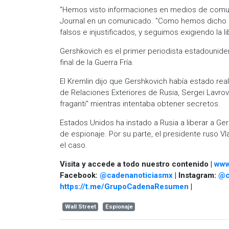
"Hemos visto informaciones en medios de comuni
Journal en un comunicado. "Como hemos dicho d
falsos e injustificados, y seguimos exigiendo la l
Gershkovich es el primer periodista estadounid
final de la Guerra Fría.
El Kremlin dijo que Gershkovich había estado real
de Relaciones Exteriores de Rusia, Sergei Lavrov
fraganti" mientras intentaba obtener secretos.
Estados Unidos ha instado a Rusia a liberar a Ge
de espionaje. Por su parte, el presidente ruso V
el caso.
Visita y accede a todo nuestro contenido |
www
Facebook:
@cadenanoticiasmx
| Instagram:
@c
https://t.me/GrupoCadenaResumen
|
Wall Street
Espionaje