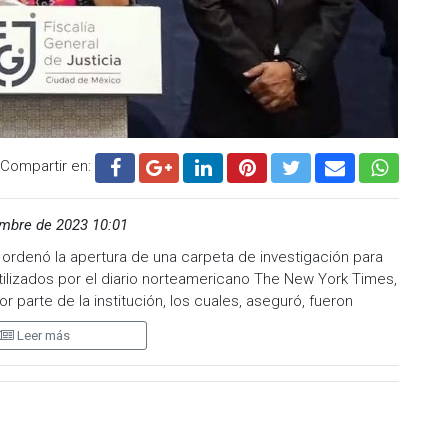
Compartir en:
mbre de 2023 10:01
e ordenó la apertura de una carpeta de investigación para
ilizados por el diario norteamericano The New York Times,
 parte de la institución, los cuales, aseguró, fueron
Leer más
falsificación de documentos y que si en el avance de las
ericano, harán lo conducente en la competencia que les
, la fiscal reiteró que dichos oficios no cuentan con la