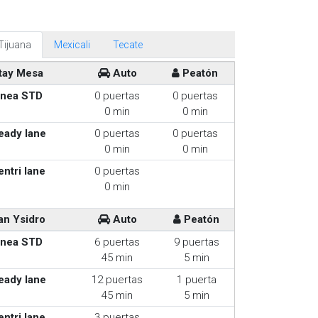
Tijuana
Mexicali
Tecate
tay Mesa
Auto
Peatón
inea STD
0 puertas
0 puertas
0 min
0 min
eady lane
0 puertas
0 puertas
0 min
0 min
entri lane
0 puertas
0 min
an Ysidro
Auto
Peatón
inea STD
6 puertas
9 puertas
45 min
5 min
eady lane
12 puertas
1 puerta
45 min
5 min
entri lane
3 puertas