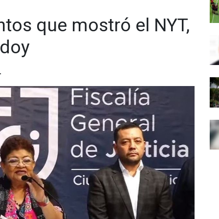
tos que mostró el NYT,
odoy
.