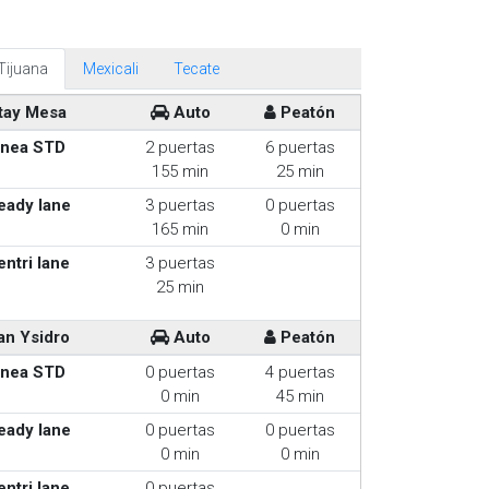
Tijuana
Mexicali
Tecate
tay Mesa
Auto
Peatón
inea STD
2 puertas
6 puertas
155 min
25 min
eady lane
3 puertas
0 puertas
165 min
0 min
entri lane
3 puertas
25 min
an Ysidro
Auto
Peatón
inea STD
0 puertas
4 puertas
0 min
45 min
eady lane
0 puertas
0 puertas
0 min
0 min
entri lane
0 puertas