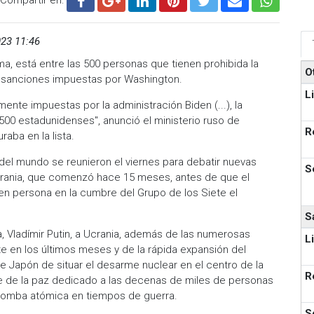
23 11:46
a, está entre las 500 personas que tienen prohibida la
O
as sanciones impuestas por Washington.
L
mente impuestas por la administración Biden (...), la
500 estadunidenses", anunció el ministerio ruso de
R
aba en la lista.
el mundo se reunieron el viernes para debatir nuevas
S
Ucrania, que comenzó hace 15 meses, antes de que el
 en persona en la cumbre del Grupo de los Siete el
S
 Vladímir Putin, a Ucrania, además de las numerosas
L
e en los últimos meses y de la rápida expansión del
e Japón de situar el desarme nuclear en el centro de la
R
que de la paz dedicado a las decenas de miles de personas
 bomba atómica en tiempos de guerra.
S