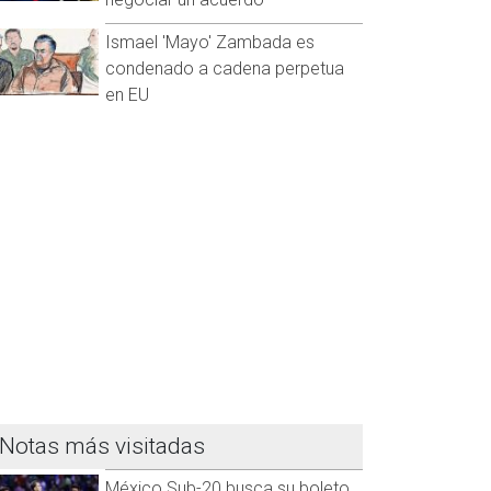
Ismael 'Mayo' Zambada es
condenado a cadena perpetua
en EU
Notas más visitadas
México Sub-20 busca su boleto