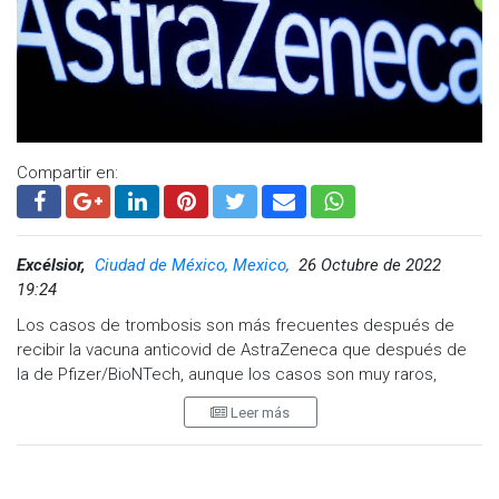
Compartir en:
Excélsior,
Ciudad de México, Mexico,
26 Octubre de 2022
19:24
Los casos de trombosis son más frecuentes después de
recibir la vacuna anticovid de AstraZeneca que después de
la de Pfizer/BioNTech, aunque los casos son muy raros,
según un estudio publicado el jueves.
Leer más
Después de una primera dosis (de vacuna de AstraZeneca)
se observa un 30% más de riesgo de trombocitopenia
comparado con una primera dosis (de vacuna de