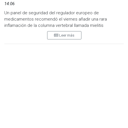
14:06
Un panel de seguridad del regulador europeo de
medicamentos recomendó el viernes añadir una rara
inflamación de la columna vertebral llamada mielitis
transversa como efecto secundario de la vacuna contra el
Leer más
Covid-19 de AstraZeneca.
La vacuna ha enfrentado varios contratiempos, como
retrasos en la producción y sondeos de los organismos
reguladores tras casos raros de efectos secundarios graves
como coágulos de sangre con plaquetas bajas, que llevaron
a varios países a restringir o detener su uso.
El comité de seguridad de la Agencia Europea del
Medicamento (EMA, por su sigla en inglés) también reiteró su
recomendación de incluir una advertencia similar para la
vacuna de una sola dosis de Johnson & Johnson.
La mielitis transversa se caracteriza por una inflamación de
uno o ambos lados de la médula espinal y puede causar
debilidad en los brazos o las piernas, síntomas sensoriales o