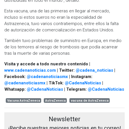
distribuidas en todo el mundo", detalló.
Esta vacuna, una de las primeras en llegar al mercado,
incluso si estos sueros no eran la especialidad de
Astrazeneca, tuvo varios contratiempos, entre ellos la falta
de autorización de comercialización en Estados Unidos.
También tuvo problemas de suministro en Europa, en medio
de los temores al riesgo de trombosis que podía acarrear
tras la muerte de varias personas.
Visita y accede a todo nuestro contenido |
www.cadenanoticias.com
| Twitter:
@cadena_noticias
|
Facebook:
@cadenanoticiasmx
| Instagram:
@cadenanoticiasmx
| TikTok:
@CadenaNoticias
|
Whatsapp:
@CadenaNoticias
| Telegram:
@CadenaNoticias
Vacuna AstraZeneca
AstraZeneca
vacuna de AstraZeneca
Newsletter
¡Recibe nuestras mejores noticias en tu correo!