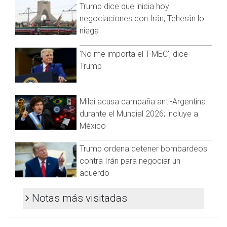
fue apelada para evitar que el sacerdote fuera a la cárcel,
Trump dice que inicia hoy
por lo cual se le dictó arraigo domiciliario.
negociaciones con Irán; Teherán lo
Fue este día cuando una Sala Colegiada de Apelación,
niega
rarificó la sentencia en contra de Baca, quien según se
informó permanecerá bajo el arraigo domiciliario.
'No me importa el T-MEC', dice
Trump
Organizaciones festejan condena
Organizaciones de la sociedad civil en Ciudad Juárez
Milei acusa campaña anti-Argentina
festejaron la condena que se le dictó al sacerdote.
durante el Mundial 2026; incluye a
Red Mesa de Mujeres, dio a conocer por medio de sus redes
México
sociales que “se confirma sentencia para el pederasta
Aristeo Baca: ¡culpable! ¡34 años de prisión! Justicia para la
Trump ordena detener bombardeos
víctima y su familia. Ni una más”.
contra Irán para negociar un
La organización en Ciudad Juárez ha exigido desde el inicio
acuerdo
del caso que se le dé una sentencia ejemplar al sacerdote,
por lo cual realizaron diversas manifestaciones afuera de la
Notas más visitadas
Ciudad Judicial en apoyo a la familia y a la menor violentada.
De acuerdo con datos oficiales, la menor fue abusada en el