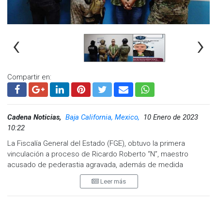
‹
›
Compartir en:
Cadena Noticias,
Baja California, Mexico,
10 Enero de 2023
10:22
La Fiscalía General del Estado (FGE), obtuvo la primera
vinculación a proceso de Ricardo Roberto “N”, maestro
acusado de pederastia agravada, además de medida
cautelar de prisión preventiva y un plazo de tres meses para
Leer más
el cierre de la investigación.
Fue el 28 de noviembre del 2022, entre las 12:30 y 16:00
horas, en el interior de un salón de clases de la escuela