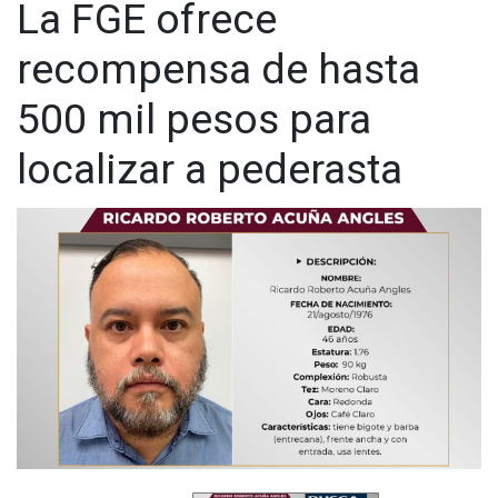
La FGE ofrece
de 20 años.
recompensa de hasta
500 mil pesos para
localizar a pederasta