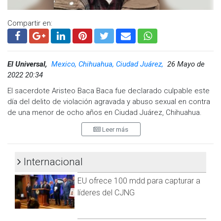
https://t.me/GrupoCadenaResumen
|
Compartir en:
El Universal,
Mexico, Chihuahua, Ciudad Juárez,
26 Mayo de
2022 20:34
El sacerdote Aristeo Baca Baca fue declarado culpable este
día del delito de violación agravada y abuso sexual en contra
de una menor de ocho años en Ciudad Juárez, Chihuahua.
Leer más
Ante esto, fue sentenciado a 34 años y cinco meses de
prisión, de acuerdo con información oficial emitida esta
tarde.
Internacional
El párroco de la iglesia Santa María de la Montaña fue
EU ofrece 100 mdd para capturar a
acusado de abusar sexualmente de una menor de ocho años
entre el 2015 y 2016 y quien era monaguillo de la parroquia.
líderes del CJNG
Pese a que desde el 2021 había recibido una condena, ésta