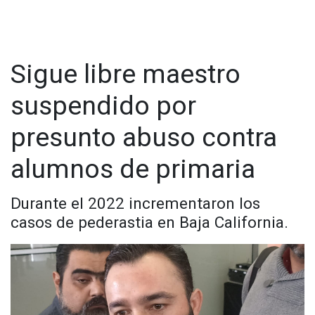
Sigue libre maestro
suspendido por
presunto abuso contra
alumnos de primaria
Durante el 2022 incrementaron los
casos de pederastia en Baja California.
Visita y accede a todo nuestro contenido |
www.cadenanoticias.com
| Twitter:
@cadena_noticias
|
Facebook:
@cadenanoticiasmx
| Instagram:
@cadenanoticiasmx
| TikTok:
@CadenaNoticias
| Telegram:
https://t.me/GrupoCadenaResumen
|