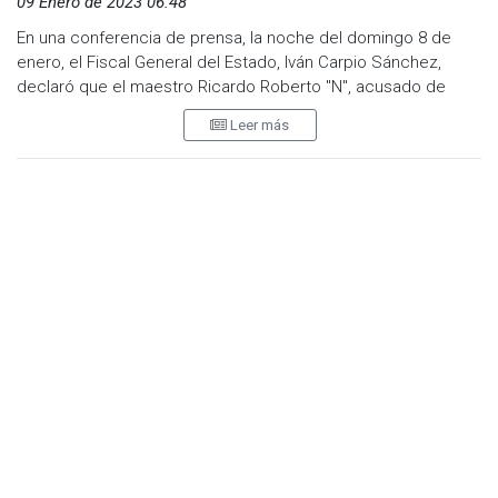
09 Enero de 2023 06:48
En una conferencia de prensa, la noche del domingo 8 de
enero, el Fiscal General del Estado, Iván Carpio Sánchez,
declaró que el maestro Ricardo Roberto "N", acusado de
pederastia y abuso sexual fue trasladado vía aérea de
Leer más
Cancún a Mexicali.
El docente, investigado por el abuso sexual de 14 alumnas de
la primaria Leona Vicario ubicada en la capital del estado,
Mexicali, se fugó de Baja California en el mes de diciembre
cuando fue citado a la primer audiencia, por lo que se solicitó
orden de aprehensión.
El titular de la FGE, señaló que el sujeto se trasladó a Cancún
para refugiarse en la vivienda de un familiar donde mantenía
un perfil bajo sin haber cambiado su identidad, así mismo,
indicó que fue a través de un convenio de colaboración con
la Fiscalía de Quintana Roo que se dio la localización.
Por último, el fiscal precisó que por cada denuncia que
existe contra Ricardo Roberto "N" podría enfrentar sentencia