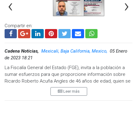
‹
›
Compartir en:
Cadena Noticias,
Mexicali, Baja California, Mexico,
05 Enero
de 2023 18:21
La Fiscalía General del Estado (FGE), invita a la población a
sumar esfuerzos para que proporcione información sobre
Ricardo Roberto Acuña Angles de 46 años de edad, quien se
busca con fines de investigación, por contar con orden de
Leer más
aprehensión en su contra por investigaciones que se siguen
por la probable comisión del delito de pederastia agravada.
A quien proporcione información relevante que permita su
localización y captura, la Fiscalía General del Estado otorgará
diversos mecanismos de protección y reserva de la
identidad, además de que podrá ser acreedor a una