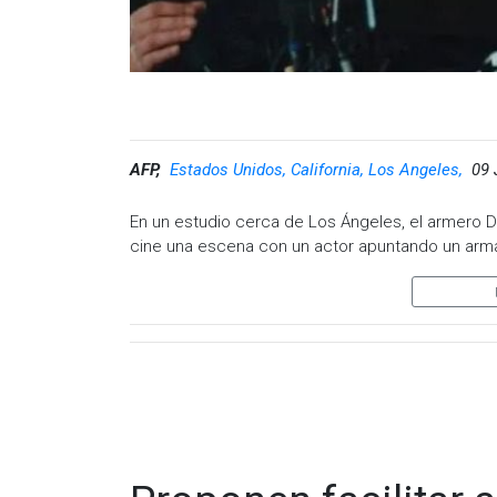
transeúntes y conductores de plataformas. Se le
Visita y accede a todo nuestro contenido |
www
Facebook:
@cadenanoticiasmx
| Instagram:
@c
Whatsapp:
@CadenaNoticias
| Telegram:
@Cad
AFP,
Estados Unidos, California, Los Angeles,
09 
En un estudio cerca de Los Ángeles, el armero D
cine una escena con un actor apuntando un arma
"Esto es exactamente lo que ocurrió en 'Rust'", le
película de vaqueros de Alec Baldwin como ejempl
algo así?", cuestiona a sus estudiantes.
Baldwin blandía un revólver mientras ensayaba 
México, en donde se rodaba la cinta, cuando una
Halyna Hutchins, e hiriendo al director, Joel Souz
A partir de esta tragedia que sacudió a Hollywoo
de fuego en el cine.