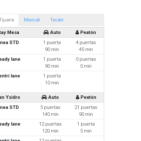
Tijuana
Mexicali
Tecate
tay Mesa
Auto
Peatón
inea STD
1 puerta
4 puertas
90 min
45 min
eady lane
1 puerta
0 puertas
90 min
0 min
entri lane
1 puerta
10 min
an Ysidro
Auto
Peatón
inea STD
5 puertas
21 puertas
140 min
90 min
eady lane
12 puertas
1 puerta
120 min
5 min
entri lane
12 puertas