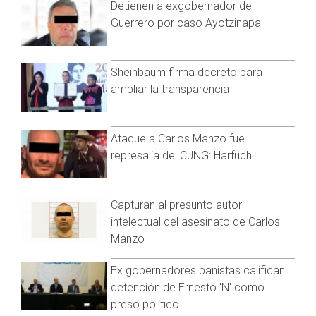
Detienen a exgobernador de
"Esta estimada alrededor de medio día, si llegamos a tenerla
y podemos habilitar lo haríamos si no sería mañana" expresó
Guerrero por caso Ayotzinapa
Bonilla
Sheinbaum firma decreto para
ampliar la transparencia
Ataque a Carlos Manzo fue
represalia del CJNG: Harfuch
Capturan al presunto autor
intelectual del asesinato de Carlos
Manzo
Ex gobernadores panistas califican
detención de Ernesto 'N' como
preso político