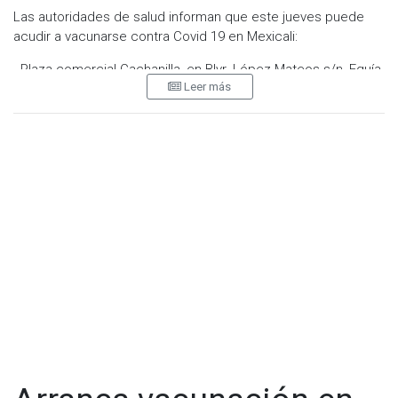
Las autoridades de salud informan que este jueves puede
acudir a vacunarse contra Covid 19 en Mexicali:
--Plaza comercial Cachanilla, en Blvr. López Mateos s/n, Eguía,
Leer más
21100 Mexicali, B.C., con horario de ocho de la mañana a dos
de la tarde.
En Tijuana:
-- Instituto de Movilidad Sustentable (IMOS), Carretera Libre
Tijuana-Tecate Km. 26.5, Esquina Nogales, El Florido, de siete
de la mañana a dos y media de la tarde.
Y de ocho de la mañana a las dos y media de la tarde en los
siguientes lugares:
--Centro de Salud Francisco Villa, Maclovio Herrera SN,
Francisco Villa, 22150 Tijuana, B.C.
--Museo del Trompo, Av. de los Insurgentes s/n, Rio Tijuana
3ra Etapa.