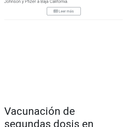
Johnson y Pfizer a Baja California.
Leer más
El Secretario de Salud, Alonso Pérez Rico indicó que las
dosis serán únicamente para aplicar aquellas personas que
no han sido inmunizadas en Mexicali, Valle de Mexicali y San
Felipe.
El titular de salud indicó que serán alrededor de 15 mil dosis y
5 mil dosis de Pfizer, sin embargo aún no cuentan con la
fecha de arribo y de aplicación.
"Ahorita estamos viendo con el estado de California quien
nos está facilitando todo para que se concrete" expresó
Pérez Rico
Vacunación de
segundas dosis en