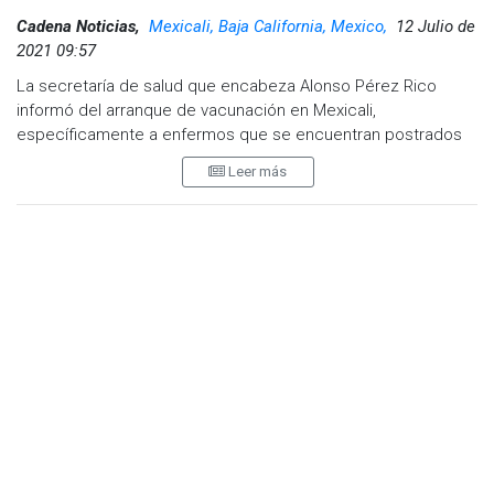
Cadena Noticias,
Mexicali, Baja California, Mexico,
12 Julio de
2021 09:57
La secretaría de salud que encabeza Alonso Pérez Rico
informó del arranque de vacunación en Mexicali,
específicamente a enfermos que se encuentran postrados
en cama.
Leer más
Con tres brigadas, acudirán elementos a las zonas oriente y
poniente de la capital.
El biológico también estará disponible en Plaza Cachanilla, en
el bulevar “Adolfo López Mateos”; en Plaza Sendero, del
bulevar “Lázaro Cárdenas” y en el valle en el Cobach
“Guadalupe Victoria”, del poblado del mismo nombre.
La autoridad en salud precisó que existe el reporte de un
deceso en las últimas 24 horas, con cinco casos nuevos. En
hospitales hay 18 intubados, 53 hospitalizados y 294 casos
activos de Covid 19.