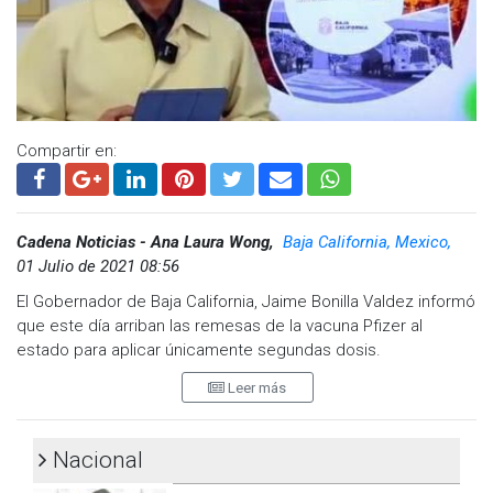
El Secretario de Salud, Alonso Pérez Rico indicó que las
personas que se vacunaron del 24 de mayo al 1 de junio
podrán acudir por la segunda dosis.
Piden acudir con su hoja comprobante de primera dosis.
Compartir en:
Cadena Noticias - Ana Laura Wong,
Baja California, Mexico,
01 Julio de 2021 08:56
El Gobernador de Baja California, Jaime Bonilla Valdez informó
que este día arriban las remesas de la vacuna Pfizer al
estado para aplicar únicamente segundas dosis.
Leer más
Detalló que si las vacunas llegan temprano este jueves
podrían iniciar la aplicación de la vacuna en Mexicali debido a
que en dicho municipio los sitios de vacunación se han
Nacional
habilitado por la tarde noche por las altas temperaturas.