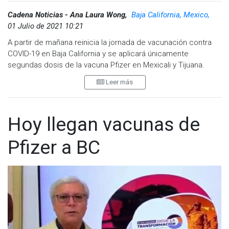
Cadena Noticias - Ana Laura Wong,
Baja California, Mexico,
01 Julio de 2021 10:21
A partir de mañana reinicia la jornada de vacunación contra
COVID-19 en Baja California y se aplicará únicamente
segundas dosis de la vacuna Pfizer en Mexicali y Tijuana.
Leer más
Los sitios de vacunación en Mexicali serán dos puntos
peatonales y vehiculares en el FEX y el Campo Militar 23
Regimiento de Caballería Motorizado.
Hoy llegan vacunas de
En estos puntos de vacunación los horarios serán de 8:00 pm
a 1:30 am.
Pfizer a BC
Los dos puntos peatonales serán en la Plaza Cachanilla y
Plaza Sendero.
Los horarios de vacunación son de 8:00 am a 3:00 pm.
En Tijuana únicamente se habilitará un sitio de vacunación
peatonal en el Centro de Gobierno (IMOS) de 8:00 am a 4:00
pm.