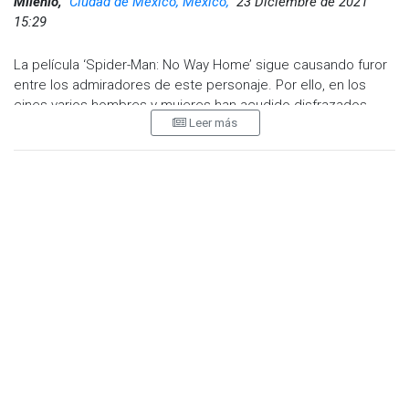
Milenio,
Ciudad de México, Mexico,
23 Diciembre de 2021
15:29
La película ‘Spider-Man: No Way Home’ sigue causando furor
entre los admiradores de este personaje. Por ello, en los
cines varios hombres y mujeres han acudido disfrazados
Leer más
como el hombre araña. Además de que otros han
aprovechado el ambiente para pedir matrimonio o pedir que
alguien sea su pareja. Sin embargo, no todo sale como se
quisiera. Tal es el caso de un joven que disfrazado como
Spider-Man pidió a su amiga que fuera su novia frente a
varias personas en una plaza, pero fue rechazado. El
momento se ha vuelto viral en varias redes sociales:
¿soldado caído o presión social? Te contamos lo que
sucedió.
Fue a través de redes sociales en donde el caso de este
joven disfrazado de Spider-Man se volvió viral, pues fue
rechazado por su amiga a la que le pidió que fuera su novia.
Para algunos se trata de “otro soldado caído”; aunque para
otros la petición pública simboliza un tipo de presión