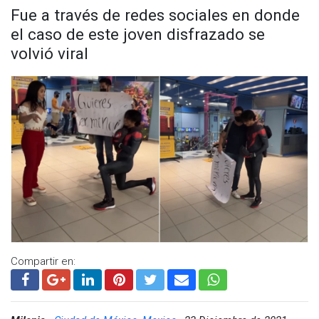
Fue a través de redes sociales en donde
Visita y accede a todo nuestro contenido |
el caso de este joven disfrazado se
www.cadenanoticias.com
| Twitter:
@cadena_noticias
|
Facebook:
@cadenanoticiasmx
| Instagram:
volvió viral
@cadena_noticias
| TikTok:
@CadenaNoticias
| Telegram:
https://t.me/GrupoCadenaResumen
|
Compartir en: