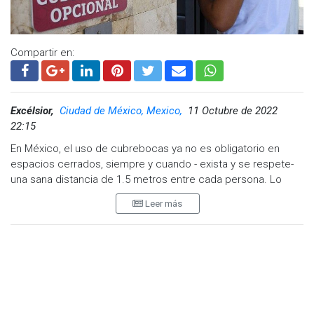
Compartir en:
Excélsior,
Ciudad de México, Mexico,
11 Octubre de 2022
22:15
En México, el uso de cubrebocas ya no es obligatorio en
espacios cerrados, siempre y cuando - exista y se respete-
una sana distancia de 1.5 metros entre cada persona. Lo
mismo aplicará para sitios abiertos, informó la Secretaría de
Leer más
Salud.
No obstante, enfatizó que para seguir evitando contagios de
covid-19, en las áreas donde no haya una sana distancia, se
sugiere que se continúe con el uso de las mascarillas.
Añadió que también puede omitirse su uso en lugares donde
se realice “trabajo físico intenso” y al consumir bebidas y