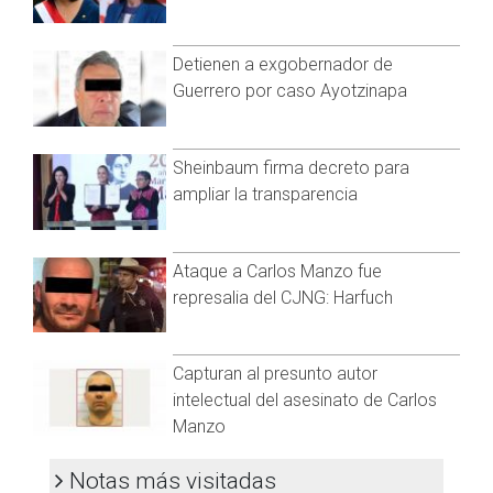
cubrebocas en espacios cerrados, aplicarse los refuerzos y
quedarse en casa si está enfermo.
Detienen a exgobernador de
En los últimos tres días se reportaron 5 mil 576 casos de
Guerrero por caso Ayotzinapa
COVID-19 y ahora suman 857 mil 182 casos confirmados.
Visita y accede a todo nuestro contenido |
www.cadenanoticias.com
| Twitter:
@cadena_noticias
|
Sheinbaum firma decreto para
Facebook:
@cadenanoticiasmx
| Instagram:
ampliar la transparencia
@cadena_noticias
| TikTok:
@CadenaNoticias
| Telegram:
https://t.me/GrupoCadenaResumen
|
Ataque a Carlos Manzo fue
represalia del CJNG: Harfuch
Capturan al presunto autor
intelectual del asesinato de Carlos
Manzo
Notas más visitadas