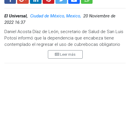
El Universal,
Ciudad de México, Mexico,
20 Noviembre de
2022 16:37
Daniel Acosta Díaz de León, secretario de Salud de San Luis
Potosí informó que la dependencia que encabeza tiene
contemplado el regresar el uso de cubrebocas obligatorio
en ciertos espacios, derivado del inicio de la temporada
Leer más
invernal.
"Es posible que podamos retomar nuevamente el uso de
cubrebocas", comentó el funcionario estatal de salud.
Explicó que es solo una alternativa que busca hacer frente al
problema de incremento de entre un 10 y 15% de
enfermedades respiratorias en todo el estado, sin embargo,
la propuesta debe de ser analizada y aprobada por la
Comisión Estatal para la Protección contra Riesgos Sanitarios
(Coespris) y el gobierno estatal.
Precisó que durante los últimos dos años se registraron