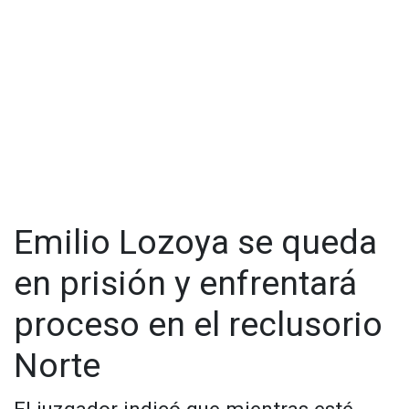
Visita y accede a todo nuestro contenido |
www.cadenanoticias.com
| Twitter:
@cadena_noticias
|
Facebook:
@cadenanoticiasmx
| Instagram:
@cadenanoticiasmx
| TikTok:
@CadenaNoticias
|
Whatsapp:
@CadenaNoticias
|
Emilio Lozoya se queda
en prisión y enfrentará
proceso en el reclusorio
Norte