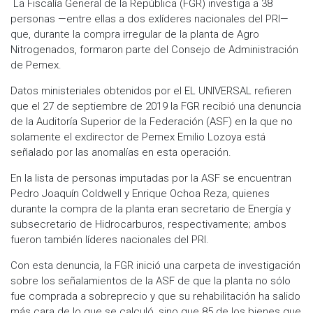
La Fiscalía General de la República (FGR) investiga a 38
personas —entre ellas a dos exlíderes nacionales del PRI—
que, durante la compra irregular de la planta de Agro
Nitrogenados, formaron parte del Consejo de Administración
de Pemex.
Datos ministeriales obtenidos por el EL UNIVERSAL refieren
que el 27 de septiembre de 2019 la FGR recibió una denuncia
de la Auditoría Superior de la Federación (ASF) en la que no
solamente el exdirector de Pemex Emilio Lozoya está
señalado por las anomalías en esta operación.
En la lista de personas imputadas por la ASF se encuentran
Pedro Joaquín Coldwell y Enrique Ochoa Reza, quienes
durante la compra de la planta eran secretario de Energía y
subsecretario de Hidrocarburos, respectivamente; ambos
fueron también líderes nacionales del PRI.
Con esta denuncia, la FGR inició una carpeta de investigación
sobre los señalamientos de la ASF de que la planta no sólo
fue comprada a sobreprecio y que su rehabilitación ha salido
más cara de lo que se calculó, sino que 85 de los bienes que