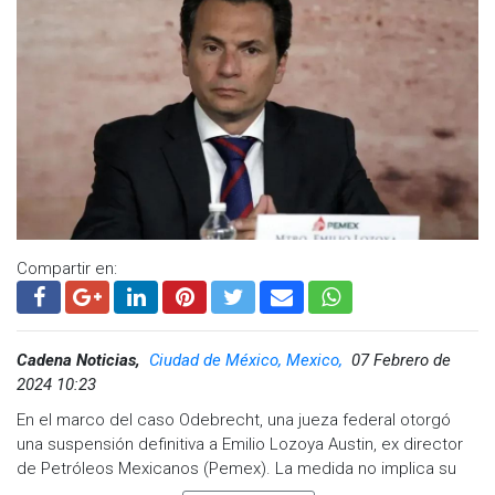
www.cadenanoticias.com
| Twitter:
@cadena_noticias
|
Facebook:
@cadenanoticiasmx
| Instagram:
@cadenanoticiasmx
| TikTok:
@CadenaNoticias
|
Whatsapp:
@CadenaNoticias
|
Compartir en:
Cadena Noticias,
Ciudad de México, Mexico,
07 Febrero de
2024 10:23
En el marco del caso Odebrecht, una jueza federal otorgó
una suspensión definitiva a Emilio Lozoya Austin, ex director
de Petróleos Mexicanos (Pemex). La medida no implica su
liberación, pero dispone que su libertad personal esté bajo