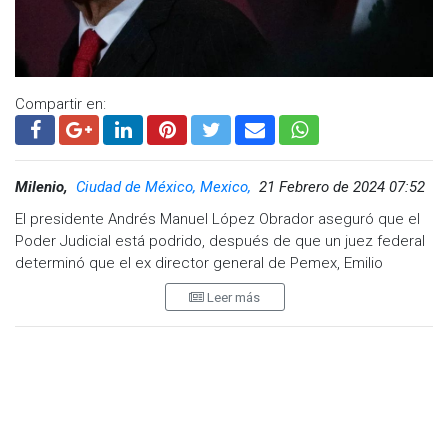
Compartir en:
Milenio,
Ciudad de México, Mexico,
21 Febrero de 2024 07:52
El presidente Andrés Manuel López Obrador aseguró que el
Poder Judicial está podrido, después de que un juez federal
determinó que el ex director general de Pemex, Emilio
Lozoya, continúe el proceso penal que enfrenta por el caso
Leer más
Odebrecht desde casa, con un brazalete.
En su conferencia de prensa matutina, el mandatario lamentó
que los jueces "dejan libres a todos", tras ser cuestionado
sobre la resolución del juez Genaro Gerardo Alarcón López,
mediante la cual Lozoya Austin salió del Reclusorio Norte.
"Va la Fiscalía a atender este asunto, como lo expuso