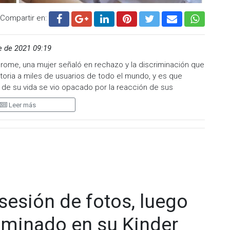
Compartir en:
 de 2021 09:19
drome, una mujer señaló en rechazo y la discriminación que
toria a miles de usuarios de todo el mundo, y es que
 de su vida se vio opacado por la reacción de sus
e su bebé.
Leer más
 Treacer Collins, el cuál es poco común y afecta, entre
Su historia se dio a conocer luego de que ofreciera una
te se hizo viral.
 antes de lo esperado, y una vez que ocurrió el parto
trabajo de parto, la pequeña Bella llegó al mundo, y fue
a de su hija estaba doblada y que era muy pequeña.
sesión de fotos, luego
a felicitación por su parto, ni siquiera de su esposo, quien
miento de su hija.
iminado en su Kinder