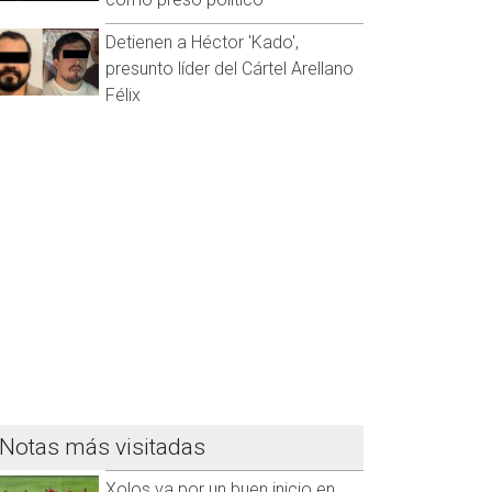
Detienen a Héctor 'Kado',
presunto líder del Cártel Arellano
Félix
Notas más visitadas
Xolos va por un buen inicio en