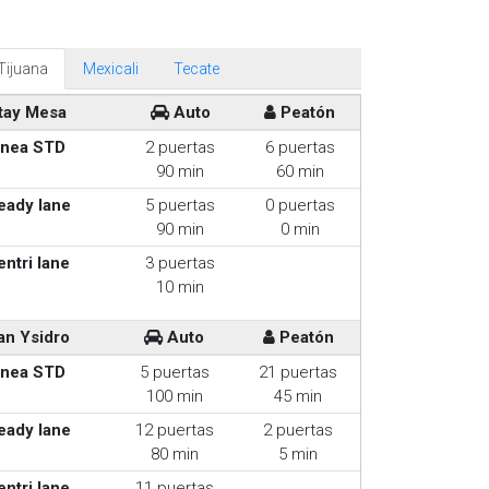
Tijuana
Mexicali
Tecate
tay Mesa
Auto
Peatón
inea STD
2 puertas
6 puertas
90 min
60 min
eady lane
5 puertas
0 puertas
90 min
0 min
entri lane
3 puertas
10 min
an Ysidro
Auto
Peatón
inea STD
5 puertas
21 puertas
100 min
45 min
eady lane
12 puertas
2 puertas
80 min
5 min
entri lane
11 puertas