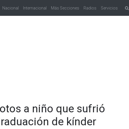
Nacional
Internacional
Más Secciones
Radios
Servicios
otos a niño que sufrió
graduación de kínder