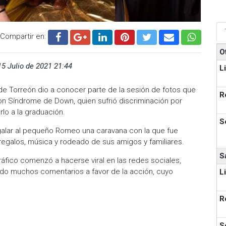
Compartir en:
O
15 Julio de 2021 21:44
L
de Torreón dio a conocer parte de la sesión de fotos que
R
on Síndrome de Down, quien sufrió discriminación por
arlo a la graduación.
S
galar al pequeño Romeo una caravana con la que fue
 regalos, música y rodeado de sus amigos y familiares.
S
ráfico comenzó a hacerse viral en las redes sociales,
ido muchos comentarios a favor de la acción, cuyo
L
R
S