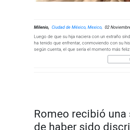
Milenio,
Ciudad de México, Mexico,
02 Noviembre
Luego de que su hija naciera con un extraño sín
ha tenido que enfrentar, conmoviendo con su his
según cuenta, el que sería el momento más feliz
familiares y seres queridos ante la apariencia d
Eliza J. es madre de una niña con el síndrome de
otras cosas, el aspecto de quienes lo padecen. 
entrevista al sitio Love What Matters y rápidamen
Y es que según cuenta la mujer, dio a luz un mes
comenzaron los problemas, pues tras 12 horas de 
ahí cuando sus padres se percataron que la orej
Romeo recibió una 
Luego de esto, Eliza afirma que no recibió una sol
dijo, parecía asustado más que feliz ante el naci
de haber sido discr