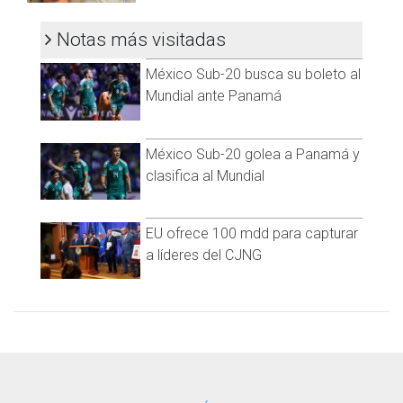
Notas más visitadas
México Sub-20 busca su boleto al
Ver esta publicación en Instagram
Mundial ante Panamá
México Sub-20 golea a Panamá y
clasifica al Mundial
EU ofrece 100 mdd para capturar
a líderes del CJNG
Una publicación compartida de Nerea González (@nerea.gogo)
Este mensaje de inmediato tuvo respuesta por parte de
Bertha, hermana de Octavio: “Solo Dios sabe por qué. El dolor
es y será eterno, pero él te quiere ver bien y feliz. Seguro
desde allá arriba se encargará de que así sea. Te adoro,