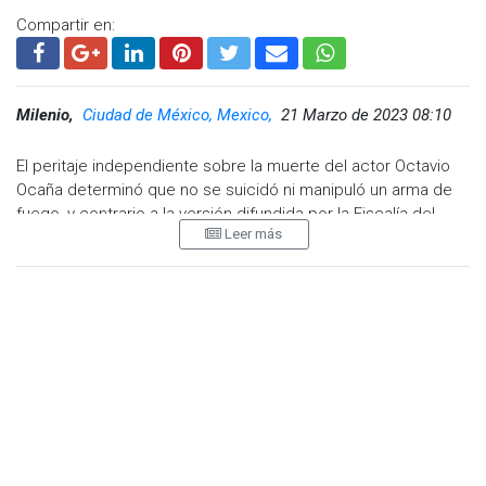
Compartir en:
Milenio,
Ciudad de México, Mexico,
21 Marzo de 2023 08:10
El peritaje independiente sobre la muerte del actor Octavio
Ocaña determinó que no se suicidó ni manipuló un arma de
fuego, y contrario a la versión difundida por la Fiscalía del
Leer más
Estado de México, habría recibido un disparo de un arma
superior al calibre .380 cuando se encontraba acostado
sobre la carpeta asfáltica.
Según las conclusiones del criminalista Mauricio Reséndiz, a
petición de la familia, y de las que MILENIO tiene copia, se
encontraron contradicciones con la versión hasta ahora
conocida.
El peritaje establece que “no existen indicios de huellas en el
arma calibre .380 sin número de identificación, que
determine el uso, tenencia y manipulación por parte del