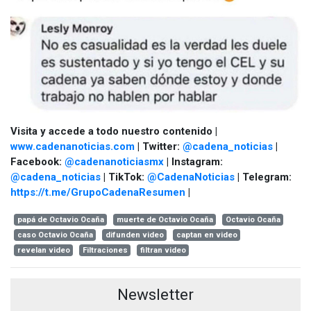
Visita y accede a todo nuestro contenido |
www.cadenanoticias.com
| Twitter:
@cadena_noticias
|
Facebook:
@cadenanoticiasmx
| Instagram:
@cadena_noticias
| TikTok:
@CadenaNoticias
| Telegram:
https://t.me/GrupoCadenaResumen
|
papá de Octavio Ocaña
muerte de Octavio Ocaña
Octavio Ocaña
caso Octavio Ocaña
difunden video
captan en video
revelan video
Filtraciones
filtran video
Newsletter