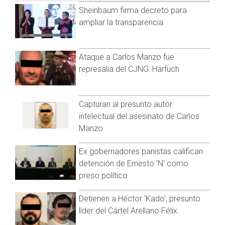
Sheinbaum firma decreto para
un video donde recopiló varios momentos de su convivencia
con Ocaña.
ampliar la transparencia
​“9 meses y en este proceso vuelvo a sentir negación e ira.
¿Por qué tú? ¿Por qué yo? ¿Por qué nosotros? Te necesito
Ataque a Carlos Manzo fue
más que nunca”, escribió Nerea.
represalia del CJNG: Harfuch
“Simplemente ya no siento nada, como si mi alma estuviera
muerta; nada me emociona, nada me duele, nada me pone
triste, como si me hubieran apagado. Solo sé que te amo y
Capturan al presunto autor
que eso nunca va a cambiar ni un poco”, agregó.
intelectual del asesinato de Carlos
Manzo
Ex gobernadores panistas califican
detención de Ernesto 'N' como
preso político
Ver esta publicación en Instagram
Detienen a Héctor 'Kado', presunto
líder del Cártel Arellano Félix