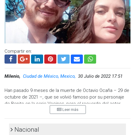
Compartir en:
Milenio,
Ciudad de México, Mexico,
30 Julio de 2022 17:51
Han pasado 9 meses de la muerte de Octavio Ocaña – 29 de
octubre de 2021 –, que se volvió famoso por su personaje
de Benito en la serie Vecinos, pero el recuerdo del actor
Leer más
está presente en sus cercanos, así lo demostró quien fuera
su pareja, Nerea Godínez, al compartir un emotivo mensaje.
A través de su cuenta en Instagram, la joven, con quien el
Nacional
famoso procreó un hijo, publicó un texto que acompañó con