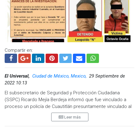
Octavio Ocaña.
Compartir en:
El Universal,
Ciudad de México, Mexico,
29 Septiembre de
2022 10:13
El subsecretario de Seguridad y Protección Ciudadana
(SSPC) Ricardo Mejía Berdeja informó que fue vinculado a
proceso un policía de Cuautitlán presuntamente vinculado al
homicidio del actor Octavio Ocaña, mejor conocido como
Leer más
“Benito”.
Al presentar el informe Cero impunidad, en la conferencia de
prensa del presidente Andrés Manuel López Obrador, el