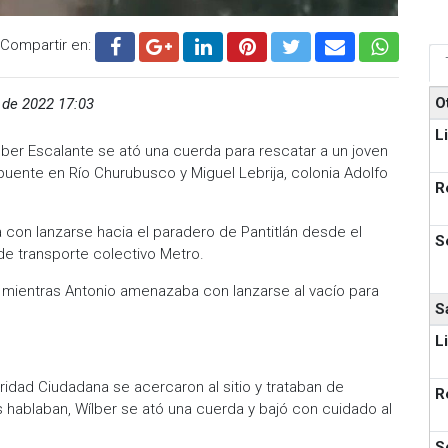
Compartir en:
O
 de 2022 17:03
L
lber Escalante se ató una cuerda para rescatar a un joven
uente en Río Churubusco y Miguel Lebrija, colonia Adolfo
R
con lanzarse hacia el paradero de Pantitlán desde el
S
de transporte colectivo Metro.
 mientras Antonio amenazaba con lanzarse al vacío para
S
L
idad Ciudadana se acercaron al sitio y trataban de
R
 hablaban, Wílber se ató una cuerda y bajó con cuidado al
S