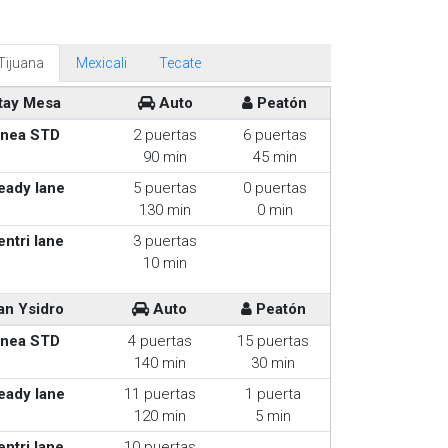
Tijuana
Mexicali
Tecate
tay Mesa
Auto
Peatón
inea STD
2 puertas
6 puertas
90 min
45 min
eady lane
5 puertas
0 puertas
130 min
0 min
entri lane
3 puertas
10 min
an Ysidro
Auto
Peatón
inea STD
4 puertas
15 puertas
140 min
30 min
eady lane
11 puertas
1 puerta
120 min
5 min
entri lane
10 puertas