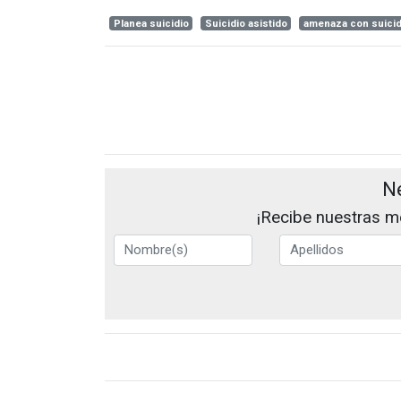
Planea suicidio
Suicidio asistido
amenaza con suici
N
¡Recibe nuestras me