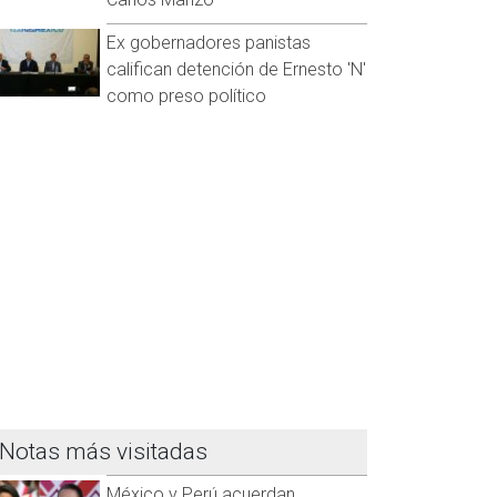
Ex gobernadores panistas
califican detención de Ernesto 'N'
como preso político
Notas más visitadas
México y Perú acuerdan