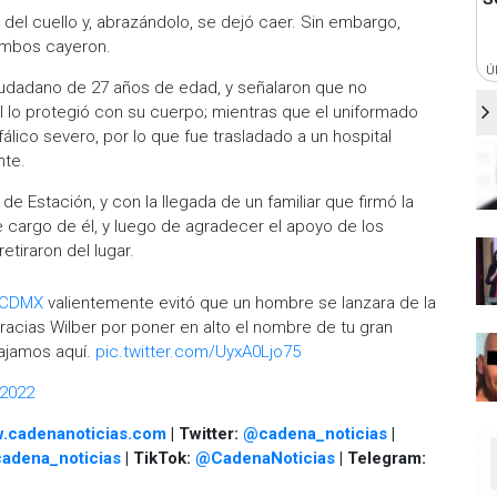
del cuello y, abrazándolo, se dejó caer. Sin embargo,
 ambos cayeron.
Ú
ciudadano de 27 años de edad, y señalaron que no
al lo protegió con su cuerpo; mientras que el uniformado
ico severo, por lo que fue trasladado a un hospital
nte.
de Estación, y con la llegada de un familiar que firmó la
cargo de él, y luego de agradecer el apoyo de los
etiraron del lugar.
CDMX
valientemente evitó que un hombre se lanzara de la
gracias Wilber por poner en alto el nombre de tu gran
bajamos aquí.
pic.twitter.com/UyxA0Ljo75
 2022
.cadenanoticias.com
| Twitter:
@cadena_noticias
|
adena_noticias
| TikTok:
@CadenaNoticias
| Telegram: