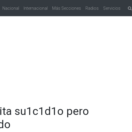
Nacional
Internacional
Más Secciones
Radios
Servicios
vita su1c1d1o pero
ado