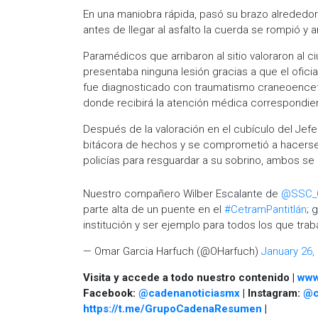
En una maniobra rápida, pasó su brazo alrededor 
antes de llegar al asfalto la cuerda se rompió y
Paramédicos que arribaron al sitio valoraron al 
presentaba ninguna lesión gracias a que el ofici
fue diagnosticado con traumatismo craneoencefál
donde recibirá la atención médica correspondie
Después de la valoración en el cubículo del Jefe 
bitácora de hechos y se comprometió a hacerse 
policías para resguardar a su sobrino, ambos se r
Nuestro compañero Wilber Escalante de
@SSC_
parte alta de un puente en el
#CetramPantitlán
; 
institución y ser ejemplo para todos los que tra
— Omar Garcia Harfuch (@OHarfuch)
January 26,
Visita y accede a todo nuestro contenido |
www
Facebook:
@cadenanoticiasmx
| Instagram:
@c
https://t.me/GrupoCadenaResumen
|