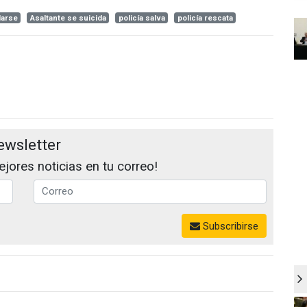
darse
Asaltante se suicida
policía salva
policía rescata
ewsletter
jores noticias en tu correo!
Subscribirse