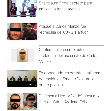
Sheinbaum firma decreto para
como el padrastro y la madre de la menor, intentaron
ampliar la transparencia
sobornar a los agentes al momento de su aprehensión.
Tras su detención por cohecho, la Fiscalía cumplimentó una
orden de aprehensión por el delito de feminicidio. La pareja
Ataque a Carlos Manzo fue
quedó a disposición de un juez, quien determinará su
represalia del CJNG: Harfuch
situación jurídica.
Los hechos ocurrieron el 2 de junio, cuando los abuelos
Capturan al presunto autor
maternos acudieron a la casa y notaron la ausencia de la
intelectual del asesinato de Carlos
menor. La hermana de cuatro años reveló que el padrastro
Manzo
las golpeó y le dio un machetazo a la niña fallecida antes de
enterrarla. Fue el abuelo quien halló el cuerpo tras escarbar
debajo del sillón.
Ex gobernadores panistas califican
detención de Ernesto 'N' como
Visita y accede a todo nuestro contenido |
preso político
www.cadenanoticias.com
| Twitter:
@cadena_noticias
|
Facebook:
@cadenanoticiasmx
| Instagram:
Detienen a Héctor 'Kado', presunto
@cadenanoticiasmx
| TikTok:
@CadenaNoticias
|
líder del Cártel Arellano Félix
Whatsapp:
@CadenaNoticias
| Telegram:
@CadenaNoticias