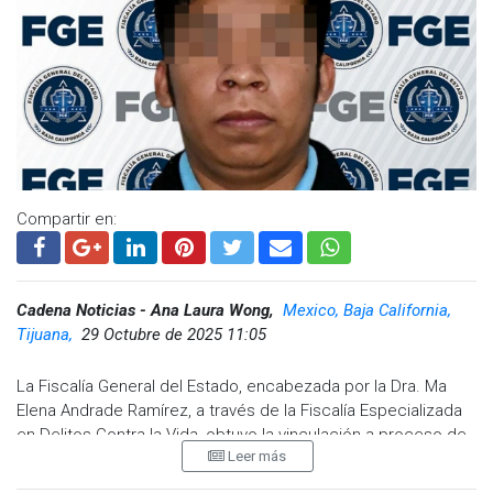
Compartir en:
Cadena Noticias - Ana Laura Wong,
Mexico, Baja California,
Tijuana,
29 Octubre de 2025 11:05
La Fiscalía General del Estado, encabezada por la Dra. Ma
Elena Andrade Ramírez, a través de la Fiscalía Especializada
en Delitos Contra la Vida, obtuvo la vinculación a proceso de
Leer más
Luis Felipe “N” por el delito de feminicidio en agravio de
Ashley Michelle “N”. Los hechos ocurrieron la noche del 6 al 7