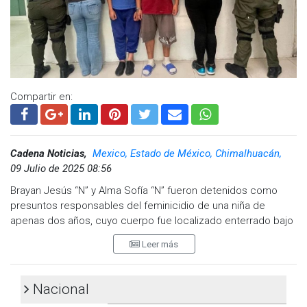
agresor siga prófugo.
La Fiscalía de Jalisco confirmó que el arma utilizada no es de
uso común y que ya fue ubicada la camioneta del agresor.
Por su parte, el gobernador Pablo Lemus aseguró que las
autoridades están
“muy cerca”
de capturarlo, aunque se
reservó detalles para no entorpecer la investigación.
Compartir en:
Visita y accede a todo nuestro contenido |
www.cadenanoticias.com
| Twitter:
@cadena_noticias
|
Facebook:
@cadenanoticiasmx
| Instagram:
Cadena Noticias,
Mexico, Estado de México, Chimalhuacán,
@cadenanoticiasmx
| TikTok:
@CadenaNoticias
|
09 Julio de 2025 08:56
Whatsapp:
@CadenaNoticias
| Telegram:
@CadenaNoticias
Brayan Jesús “N” y Alma Sofía “N” fueron detenidos como
presuntos responsables del feminicidio de una niña de
apenas dos años, cuyo cuerpo fue localizado enterrado bajo
un sillón en su domicilio de la comunidad de San Pablo, en
Leer más
Chimalhuacán, Estado de México.
La captura fue resultado de trabajos coordinados entre la
Nacional
Fiscalía General de Justicia del Estado de México (FGJEM) y
elementos de la Policía Municipal. Ambos sujetos, señalados