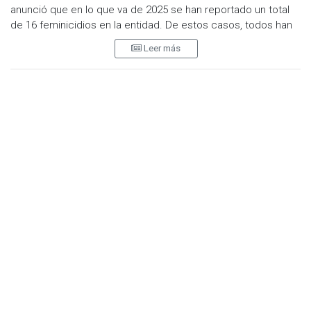
anunció que en lo que va de 2025 se han reportado un total
de 16 feminicidios en la entidad. De estos casos, todos han
sido investigados y resueltos, destacando que en su mayoría
Leer más
las víctimas eran jefas de familia. La funcionaria reiteró el
compromiso de la fiscalía de no permitir la impunidad en
estos delitos y destacó los esfuerzos en capacitación del
personal para atender de manera especializada y efectiva
estas situaciones, independientemente de si los casos
corresponden a la Fiscalía de Género o al Cejum.
Andrade Ramírez subrayó la importancia de mantener un
control riguroso sobre las carpetas de investigación,
especialmente aquellas que presentan alertas por amenazas
o riesgos de ataques, ya que cada situación requiere una
investigación exhaustiva para garantizar la seguridad de las
víctimas y prevenir futuros delitos.
Asimismo, la fiscal resaltó que en casos de violencia
extrema, muchas víctimas acuden al Centro de Justicia para
Mujeres, donde las instalaciones y el personal juegan un
papel fundamental en el proceso de atención y seguimiento