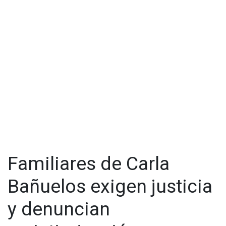
de los casos, brindando protección y apoyo integral a las
afectadas.
Visita y accede a todo nuestro contenido |
www.cadenanoticias.com
| Twitter:
@cadena_noticias
|
Facebook:
@cadenanoticiasmx
| Instagram:
@cadenanoticiasmx
| TikTok:
@CadenaNoticias
|
Whatsapp:
@CadenaNoticias
| Telegram:
@CadenaNoticias
Familiares de Carla
Bañuelos exigen justicia
y denuncian