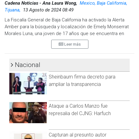
Facebook:
@cadenanoticiasmx
| Instagram:
Cadena Noticias - Ana Laura Wong,
Mexico, Baja California,
@cadenanoticiasmx
| TikTok:
@CadenaNoticias
|
Tijuana,
13 Agosto de 2024 08:49
Whatsapp:
@CadenaNoticias
| Telegram:
@CadenaNoticias
La Fiscalía General de Baja California ha activado la Alerta
Amber para la búsqueda y localización de Emely Monserrat
Morales Luna, una joven de 17 años que se encuentra en
situación de vulnerabilidad. La institución solicita la
Leer más
colaboración de la ciudadanía y de los medios de
comunicación para ayudar a encontrarla, ya que puede ser
víctima de un delito o sufrir algún daño en su salud.
Nacional
Según el reporte de las autoridades, Emely fue vista por
Sheinbaum firma decreto para
última vez el 30 de julio de 2024, cuando salió de su hogar
ampliar la transparencia
ubicado en la colonia Sánchez Taboada, en Tijuana. Desde
entonces, no se ha tenido información acerca de su
paradero.
Ataque a Carlos Manzo fue
Las autoridades piden a cualquier persona que tenga
represalia del CJNG: Harfuch
información que pueda ayudar en la localización de Emely
que se comunique de inmediato a los números de
emergencia 911 y 089 (llamada anónima), o al teléfono 646
Capturan al presunto autor
152-2500, extensión 2560. También se habilitó un correo