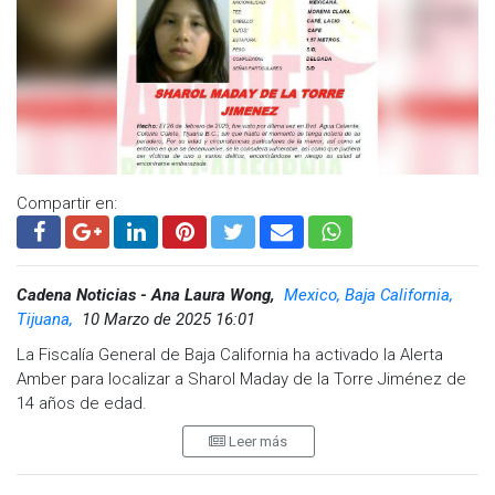
reportada al 911, al 089 para denuncias anónimas, o al
número (646) 152-25-00, extensión 2560 de la Fiscalía General
del Estado. También se puede contactar a través del correo
electrónico:
xochitlan.vera@fgebc.gob.mx
.
Visita y accede a todo nuestro contenido |
www.cadenanoticias.com
| Twitter:
@cadena_noticias
|
Facebook:
@cadenanoticiasmx
| Instagram:
Compartir en:
@cadenanoticiasmx
| TikTok:
@CadenaNoticias
|
Whatsapp:
@CadenaNoticias
| Telegram:
@CadenaNoticias
Cadena Noticias - Ana Laura Wong,
Mexico, Baja California,
Tijuana,
10 Marzo de 2025 16:01
La Fiscalía General de Baja California ha activado la Alerta
Amber para localizar a Sharol Maday de la Torre Jiménez de
14 años de edad.
Leer más
Se requiere del apoyo de la ciudadanía y de los medios de
comunicación para dar con el paradero de la menor, ya que,
por su edad y circunstancias de la desaparición, se le