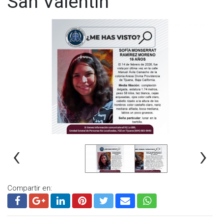
San Valentín
‹
›
Compartir en: