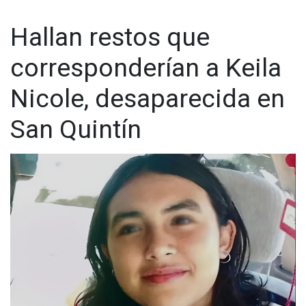
Hallan restos que
corresponderían a Keila
Nicole, desaparecida en
San Quintín
Media filiación: complexión delgada, estatura 1.74 metros,
peso 58 kilos, tez blanca, cejas arqueadas, ojos color café
claro, cabello rizado a la altura de los hombros color castaño
claro, nariz mediana afilada, boca mediana, labios un poco
gruesos.
Seña particular: lunar en la barbilla.
Por lo anterior, se solicita la colaboración de la ciudadanía,
para que, en caso de tener información o datos sobre su