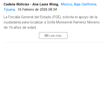
Cadena Noticias - Ana Laura Wong,
Mexico, Baja California,
Tijuana,
16 Febrero de 2026 08:34
La Fiscalía General del Estado (FGE), solicita el apoyo de la
ciudadanía para localizar a Sofía Monserrat Ramírez Moreno
de 16 años de edad.
Leer más
De acuerdo al reporte de búsqueda, el 14 de febrero de
2026, fue vista por última vez en la calle Manuel Ávila
Camacho de la colonia Anexa Divina Providencia de Tijuana,
Baja California, y desde entonces se desconoce su
paradero.