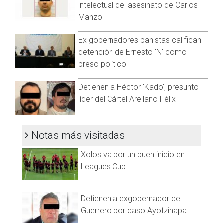
intelectual del asesinato de Carlos
electrónico para recibir datos útiles:
Manzo
alerta.amber@fgebc.gob.mx.
Visita y accede a todo nuestro contenido |
Ex gobernadores panistas califican
www.cadenanoticias.com
| Twitter:
@cadena_noticias
|
detención de Ernesto 'N' como
Facebook:
@cadenanoticiasmx
| Instagram:
preso político
@cadenanoticiasmx
| TikTok:
@CadenaNoticias
|
Whatsapp:
@CadenaNoticias
| Telegram:
@CadenaNoticias
Detienen a Héctor 'Kado', presunto
líder del Cártel Arellano Félix
Notas más visitadas
Xolos va por un buen inicio en
Leagues Cup
Detienen a exgobernador de
Guerrero por caso Ayotzinapa