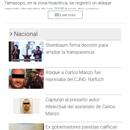
Tamasopo, en la zona Huasteca, se registró un ataque
armado alrededor de las 22:00 horas del viernes.
Leer más
Ataque armado en
#Tamasopo
,
#SanLuisPotosi
. Es la
segunda noche de violencia consecutiva en regiones de ese
estado.
#AhoraMás
con
@UrielEstradaTV
Nacional
pic.twitter.com/1BOQanJ8jm
Sheinbaum firma decreto para
— Ahora Más (@ahoramasoficial)
January 28, 2023
ampliar la transparencia
De acuerdo a la información, sólo se registraron daños
materiales en las instalaciones del lugar por impacto de bala
Ataque a Carlos Manzo fue
de arma de fuego, donde patrullas y agentes de seguridad
represalia del CJNG: Harfuch
llegaron al municipio y reportaron que ya no había peligro.
Visita y accede a todo nuestro contenido |
www.cadenanoticias.com
| Twitter:
@cadena_noticias
|
Capturan al presunto autor
Facebook:
@cadenanoticiasmx
| Instagram:
intelectual del asesinato de Carlos
@cadenanoticiasmx
| TikTok:
@CadenaNoticias
| Telegram:
Manzo
https://t.me/GrupoCadenaResumen
|
Ex gobernadores panistas califican