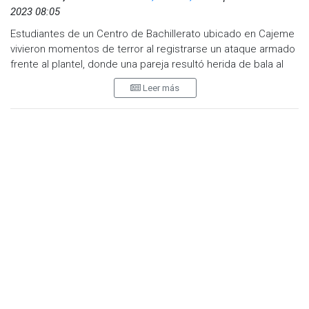
2023 08:05
Estudiantes de un Centro de Bachillerato ubicado en Cajeme
vivieron momentos de terror al registrarse un ataque armado
frente al plantel, donde una pareja resultó herida de bala al
interior de un vehículo.
Leer más
Los hechos ocurrieron la mañana de este jueves 14 de
septiembre, sobre la calle Orquídeas y de las Flores.
El caos provocado por este evento violento en la colonia
Jardines del Valle fue grabado por los propios alumnos del
Cebach “Joaquín Baranda" quienes se tiraron al piso para
resguardarse.
Se reportaron alumnos con crisis nerviosa, una estudiante
sufrió un desmayo y varios impactos de bala perforaron los
barandales de la institución educativa.
Este evento de violencia también afectó a los estudiantes y
docentes del Jardín de Niños 30 de Abril.