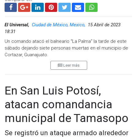
El Universal,
Ciudad de México, Mexico,
15 Abril de 2023
18:31
Un comando atacó el balneario “La Palma” la tarde de este
sábado dejando siete personas muertas en el municipio de
Cortazar, Guanajuato.
Leer más
Al menos 20 hombres con fusiles de asalto abrieron fuego en
dirección de personas que se encontraban dentro del
espacio recreativo.
En San Luis Potosí,
El ataque ocurrió alrededor de las 4:00 de la tarde.
atacan comandancia
El balneario La Palma, ubicado cerca de la Universidad
Politécnica, es visitado por familias de los municipios
municipal de Tamasopo
cercanos, como Celaya y Villagrán.
Ataque armado en Balneario la palma en
#cortazar
Se registró un ataque armado alrededor
#Guanajuato
.