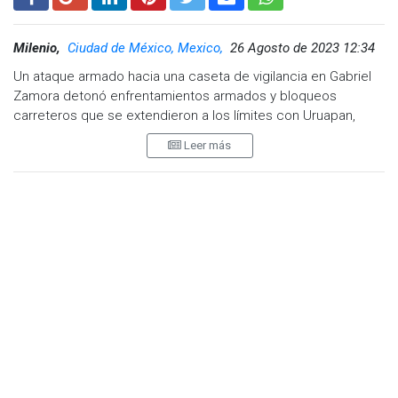
Milenio,
Ciudad de México, Mexico,
26 Agosto de 2023 12:34
Un ataque armado hacia una caseta de vigilancia en Gabriel
Zamora detonó enfrentamientos armados y bloqueos
carreteros que se extendieron a los límites con Uruapan,
Michoacán.
Leer más
Desde temprana hora, en la localidad de La Gallina, sobre la
carretera Uruapan-Lombardía, se reportó una agresión
armada a policías municipales que dejó como saldo a un
oficial herido.
En la zona se implementó un operativo por parte de la
Guardia Civil de Michoacán y ejército mexicano para dar con
los presuntos atacantes.
Tras estos hechos, se reportaron más enfrentamientos en
las localidades de Barranca Honda y Charapendo, así como
dos bloqueos carreteros en la salida a Uruapan.