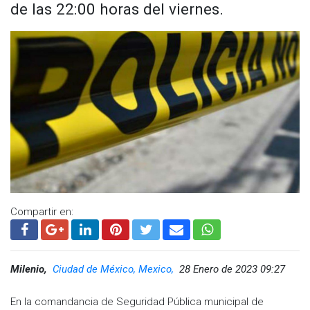
de las 22:00 horas del viernes.
Varias víctimas mortales.
pic.twitter.com/S1QYyIZ5HW
— Armando Borlotes (@olaldeaguilera)
April 15, 2023
Visita y accede a todo nuestro contenido |
www.cadenanoticias.com
| Twitter:
@cadena_noticias
|
Facebook:
@cadenanoticiasmx
| Instagram:
@cadenanoticiasmx
| TikTok:
@CadenaNoticias
| Telegram:
https://t.me/GrupoCadenaResumen
|
Compartir en:
Milenio,
Ciudad de México, Mexico,
28 Enero de 2023 09:27
En la comandancia de Seguridad Pública municipal de