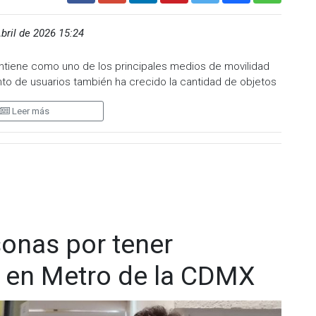
bril de 2026 15:24
ntiene como uno de los principales medios de movilidad
nto de usuarios también ha crecido la cantidad de objetos
Leer más
s, entre enero y marzo de 2026 se han registrado
453
enta casi medio millar de pertenencias resguardadas en
cia de Atención al Usuario—
contabilizó un total de 2 mil 649
munes se encuentran teléfonos celulares, mochilas,
mentos personales.
sonas por tener
s en Metro de la CDMX