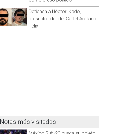
Detienen a Héctor 'Kado',
presunto líder del Cártel Arellano
Félix
Notas más visitadas
México Sub-20 busca su boleto