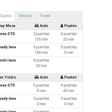
Tijuana
Mexicali
Tecate
tay Mesa
Auto
Peatón
inea STD
2 puertas
6 puertas
155 min
25 min
eady lane
3 puertas
0 puertas
165 min
0 min
entri lane
3 puertas
25 min
an Ysidro
Auto
Peatón
inea STD
0 puertas
4 puertas
0 min
45 min
eady lane
0 puertas
0 puertas
0 min
0 min
entri lane
0 puertas