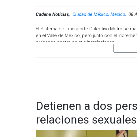
Cadena Noticias,
Ciudad de México, Mexico,
08 A
El Sistema de Transporte Colectivo Metro se ma
en el Valle de México, pero junto con el increme
olvidados dentro de sus instalaciones.
De acuerdo con la Oficina de Objetos Extraviado
artículos olvidados por usuarios
, lo que repres
este periodo.
En 2025, la misma área
—dependiente de la Geren
objetos extraviados. Entre los artículos más co
maletas, cascos, credenciales oficiales y docu
Detienen a dos per
relaciones sexuale