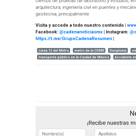
cientos de pruebas de laboratorio y estudios, en l
arquitectura, ingeniería civil en puentes y mecánic
geotecnia, principalmente.
Visita y accede a todo nuestro contenido |
www
Facebook:
@cadenanoticiasmx
| Instagram:
@c
https://t.me/GrupoCadenaResumen
|
Línea 12 del Metro
metro de la CDMX
Desplome
ed
transporte público en la Ciudad de México
Accidente e
N
¡Recibe nuestras me