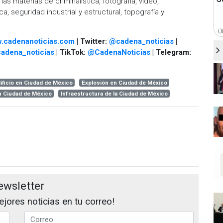
as materias de criminalística, fotografía, video,
a, seguridad industrial y estructural, topografía y
Ú
.cadenanoticias.com
| Twitter:
@cadena_noticias
|
adena_noticias
| TikTok:
@CadenaNoticias
| Telegram:
ificio en Ciudad de México
Explosión en Ciudad de México
n Ciudad de México
Infraestructura de la Ciudad de México
ewsletter
jores noticias en tu correo!