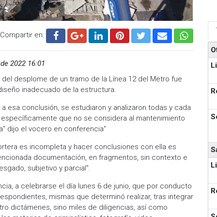
Compartir en:
O
de 2022 16:01
L
ia del desplome de un tramo de la Línea 12 del Metro fue
diseño inadecuado de la estructura.
R
ar a esa conclusión, se estudiaron y analizaron todas y cada
S
an específicamente que no se considera al mantenimiento
ra" dijo el vocero en conferencia"
ortera es incompleta y hacer conclusiones con ella es
S
mencionada documentación, en fragmentos, sin contexto e
L
esgado, subjetivo y parcial".
ia, a celebrarse el día lunes 6 de junio, que por conducto
R
rrespondientes, mismas que determinó realizar, tras integrar
tro dictámenes, sino miles de diligencias, así como
S