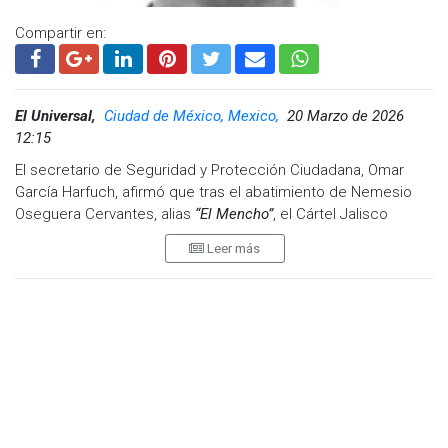
Compartir en:
El Universal,
Ciudad de México, Mexico,
20 Marzo de 2026
12:15
El secretario de Seguridad y Protección Ciudadana, Omar
García Harfuch, afirmó que tras el abatimiento de Nemesio
Oseguera Cervantes, alias
“El Mencho”
, el Cártel Jalisco
Nueva Generación (CJNG) sufrió un debilitamiento en su
Leer más
estructura; sin embargo, advirtió que la organización criminal
no ha desaparecido y continúa siendo una de las más
peligrosas del país.
Al ser cuestionado sobre la situación del grupo criminal a
casi un mes del operativo en el que fue abatido su líder, el
funcionario señaló que el cártel mantiene presencia en
diversas entidades del territorio nacional.
“Por supuesto, es un grupo que tiene presencia en varios