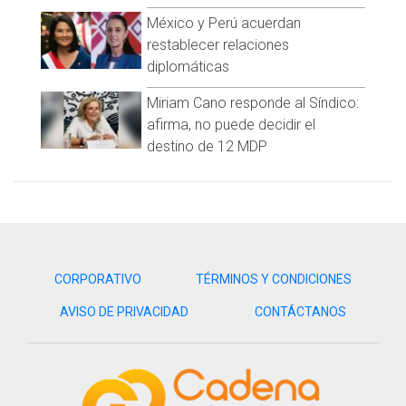
Visita y accede a todo nuestro contenido |
México y Perú acuerdan
www.cadenanoticias.com
| Twitter:
@cadena_noticias
|
restablecer relaciones
Facebook:
@cadenanoticiasmx
| Instagram:
diplomáticas
@cadenanoticiasmx
| TikTok:
@CadenaNoticias
|
Whatsapp:
@CadenaNoticias
| Telegram:
@CadenaNoticias
Miriam Cano responde al Síndico:
afirma, no puede decidir el
destino de 12 MDP
CORPORATIVO
TÉRMINOS Y CONDICIONES
AVISO DE PRIVACIDAD
CONTÁCTANOS