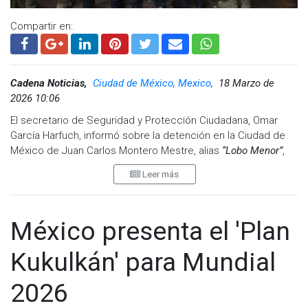
Facebook:
@cadenanoticiasmx
| Instagram:
@cadenanoticiasmx
| TikTok:
@CadenaNoticias
|
Compartir en:
Whatsapp:
@CadenaNoticias
| Telegram:
@CadenaNoticias
Cadena Noticias,
Ciudad de México, Mexico,
18 Marzo de
2026 10:06
El secretario de Seguridad y Protección Ciudadana, Omar
García Harfuch, informó sobre la detención en la Ciudad de
México de Juan Carlos Montero Mestre, alias
“Lobo Menor”
,
identificado como líder del grupo delictivo ecuatoriano “Los
Leer más
Lobos”.
De acuerdo con el funcionario, el detenido contaba con ficha
roja de la Interpol y está vinculado con delitos de
México presenta el 'Plan
narcotráfico, extorsión y homicidio.
Kukulkán' para Mundial
Operativo con cooperación internacional
2026
García Harfuch detalló que la captura fue resultado de
trabajos de inteligencia y mecanismos de cooperación