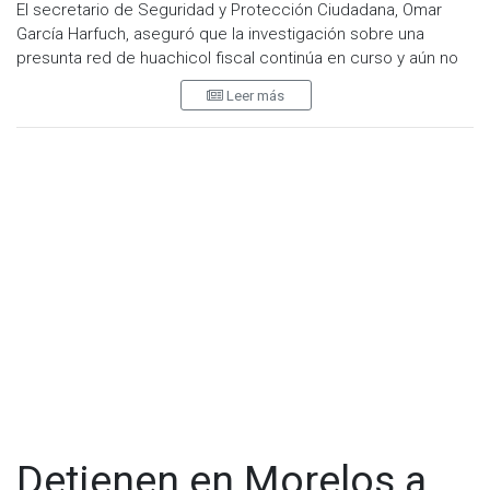
El secretario de Seguridad y Protección Ciudadana, Omar
García Harfuch, aseguró que la investigación sobre una
presunta red de huachicol fiscal continúa en curso y aún no
ha concluido, luego de que la Fiscalía General de la República
Leer más
(FGR) confirmara la detención del exgobernador de Baja
California, Ernesto Ruffo Appel.
Durante la conferencia matutina de la presidenta Claudia
Sheinbaum Pardo, el funcionario explicó que las indagatorias
comenzaron tras el aseguramiento de 33 ferrotanques y, a
partir del trabajo de la Fiscalía Especializada en Materia de
Delincuencia Organizada (FEMDO), se logró identificar lo que
calificó como una de las redes de contrabando de
combustible más grandes detectadas en el país.
"Es una investigación que parte después del aseguramiento de
los 33 ferrotanques. El análisis de la FEMDO logra identificar
esta red, que es de las más grandes de contrabando de
combustible. Es una investigación de más de un año"
, señaló
García Harfuch.
Detienen en Morelos a