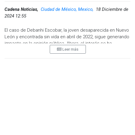
Cadena Noticias,
Ciudad de México, Mexico,
18 Diciembre de
2024 12:55
El caso de Debanhi Escobar, la joven desaparecida en Nuevo
León y encontrada sin vida en abril de 2022, sigue generando
impacto en la opinión pública. Ahora, el interés se ha
Leer más
trasladado a un documental que, según confirmó su padre,
Mario Escobar, será estrenado en 2025.
Detalles del documental
El proyecto aún se encuentra en fase de producción y,
aunque no se ha especificado la plataforma donde se
transmitirá, se contempla que será una serie documental
dividida en varios episodios.
Mario Escobar explicó que las ganancias obtenidas de este
trabajo serán destinadas a continuar con las investigaciones
independientes que realiza la familia, incluida la contratación
de un nuevo peritaje con un médico forense: