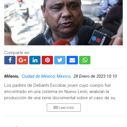
resolverse.
En enero, dos empleadas del motel Nueva Castilla fueron
vinculadas a proceso por los delitos de encubrimiento y
falsedad de declaraciones.
Los padres de Debanhi, Mario Escobar y Dolores Bazaldúa,
Compartir en:
denunciaron incongruencias por parte de la fiscalía de Nuevo
León e insistieron en que continuarán en la búsqueda para
aclarar lo ocurrido con el posible feminicidio de su hija.
Milenio,
Ciudad de México, Mexico,
28 Enero de 2023 10:10
Los padres de Debanhi Escobar, joven cuyo cuerpo fue
encontrado en una cisterna en Nuevo León, analizan la
producción de una serie documental sobre el caso de su
hija.
Leer más
Cuestionado sobre si le gustaría que Belinda o Danna Paola
protagonizaran el proyecto, Mario Escobar respondió que