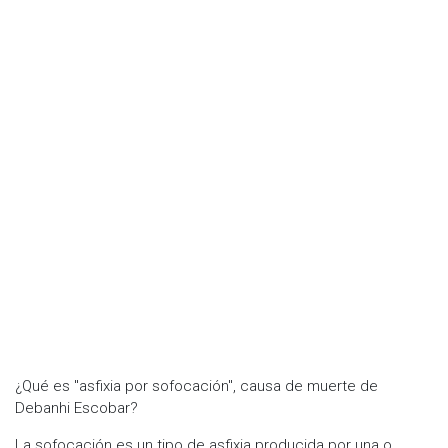
¿Qué es "asfixia por sofocación", causa de muerte de
Debanhi Escobar?
La sofocación es un tipo de asfixia producida por una o