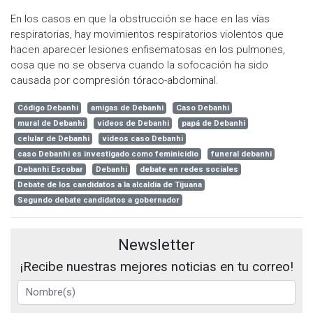
En los casos en que la obstrucción se hace en las vías
respiratorias, hay movimientos respiratorios violentos que
hacen aparecer lesiones enfisematosas en los pulmones,
cosa que no se observa cuando la sofocación ha sido
causada por compresión tóraco-abdominal.
Código Debanhi
amigas de Debanhi
Caso Debanhi
mural de Debanhi
videos de Debanhi
papá de Debanhi
celular de Debanhi
videos caso Debanhi
caso Debanhi es investigado como feminicidio
funeral debanhi
Debanhi Escobar
Debanhi
debate en redes sociales
Debate de los candidatos a la alcaldía de Tijuana
Segundo debate candidatos a gobernador
Newsletter
¡Recibe nuestras mejores noticias en tu correo!