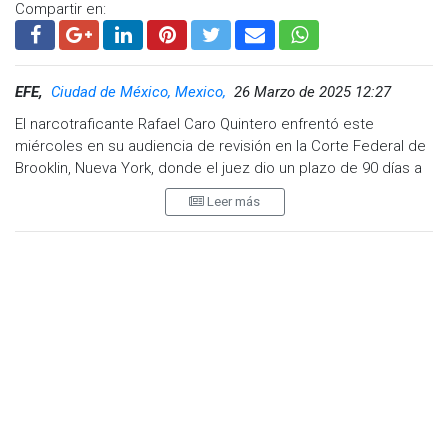
Compartir en:
EFE,
Ciudad de México, Mexico,
26 Marzo de 2025 12:27
El narcotraficante Rafael Caro Quintero enfrentó este
miércoles en su audiencia de revisión en la Corte Federal de
Brooklin, Nueva York, donde el juez dio un plazo de 90 días a
los fiscales para definir si buscarán la pena de muerte para
Leer más
quien fuera líder del Cártel de Guadalajara, posteriormente de
Sinaloa.
Además, la Corte decidió asignarle a Caro Quintero una nueva
abogada, experta en casos complejos, en vez del abogado
de oficio que actualmente lleva el caso del capo, dado que
es su vida la que podría estar en juego. La abogada
designada es Elizabeth Macedonio, cuyo bufete está
radicado en Nueva York.
El juez Frederic Block, de la corte federal de Brooklyn, en
Nueva York, indicó que la fiscalía tiene hasta el 25 de junio