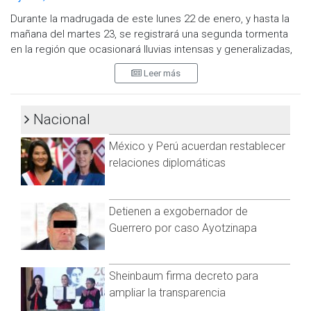
Durante la madrugada de este lunes 22 de enero, y hasta la
mañana del martes 23, se registrará una segunda tormenta
en la región que ocasionará lluvias intensas y generalizadas,
con vientos del Sur de 15 a 30 km/h.
Leer más
Protección Civil Municipal informó que también se mantiene
la alerta por fuerte oleaje en la zona costa.
Nacional
Ante dicho pronóstico, recomiendan proteger a niños,
México y Perú acuerdan restablecer
adultos mayores y personas sensibles a los cambios de
clima. En caso de salir de su hogar, hacerlo con precaución,
relaciones diplomáticas
así como de vigilar cables o tendido eléctrico que pudieran
caer.
Detienen a exgobernador de
Guerrero por caso Ayotzinapa
Sheinbaum firma decreto para
ampliar la transparencia