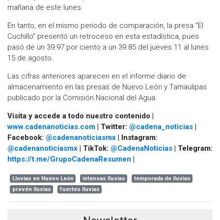
mañana de este lunes.
En tanto, en el mismo periodo de comparación, la presa “El
Cuchillo” presentó un retroceso en esta estadística, pues
pasó de un 39.97 por ciento a un 39.85 del jueves 11 al lunes
15 de agosto.
Las cifras anteriores aparecen en el informe diario de
almacenamiento en las presas de Nuevo León y Tamaulipas
publicado por la Comisión Nacional del Agua.
Visita y accede a todo nuestro contenido |
www.cadenanoticias.com
| Twitter:
@cadena_noticias
|
Facebook:
@cadenanoticiasmx
| Instagram:
@cadenanoticiasmx
| TikTok:
@CadenaNoticias
| Telegram:
https://t.me/GrupoCadenaResumen
|
Lluvias en Nuevo León
intensas lluvias
temporada de lluvias
prevén lluvias
fuertes lluvias