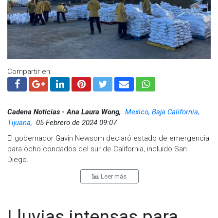
Compartir en:
Cadena Noticias - Ana Laura Wong,
Mexico, Baja California,
Tijuana,
05 Febrero de 2024 09:07
El gobernador Gavin Newsom declaró estado de emergencia
para ocho condados del sur de California, incluido San
Diego.
Leer más
La medida se produce cuando una serie de tormentas
invernales comienza a afectar gran parte del estado con
fuertes vientos, lluvias dañinas y fuertes nevadas.
Lluvias intensas para
El estado de emergencia incluye disposiciones que autorizan