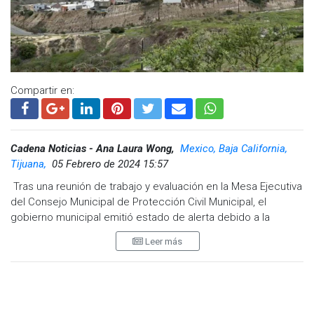
Compartir en:
Cadena Noticias - Ana Laura Wong,
Mexico, Baja California,
Tijuana,
05 Febrero de 2024 15:57
Tras una reunión de trabajo y evaluación en la Mesa Ejecutiva
del Consejo Municipal de Protección Civil Municipal, el
gobierno municipal emitió estado de alerta debido a la
tormenta que se registrará a partir de esta tarde en la
Leer más
región.
El director de Protección Civil Municipal, Miguel Ángel
Ceballos, informó que las lluvias se están presentando en el
condado de San Diego y en las próximas horas se estarán