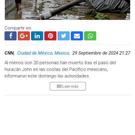
Compartir en:
CNN,
Ciudad de México, Mexico,
29 Septiembre de 2024 21:27
Al menos son 20 personas han muerto tras el paso del
huracán John en las costas del Pacífico mexicano,
informaron este domingo las autoridades.
Leer más
El presidente de México, Andrés Manuel López Obrador,
informó que en Guerrero se tiene el reporte de al menos 15
personas fallecidas en las costas de Guerrero, cerca de la
zona de Acapulco.
Hay mil personas en refugios, se garantizan tres comidas
calientes diarias, servicios de salud y se entregan despensas