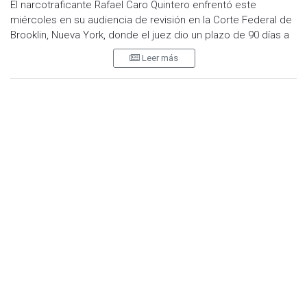
El narcotraficante Rafael Caro Quintero enfrentó este
miércoles en su audiencia de revisión en la Corte Federal de
Brooklin, Nueva York, donde el juez dio un plazo de 90 días a
los fiscales para definir si buscarán la pena de muerte para
Leer más
quien fuera líder del Cártel de Guadalajara, posteriormente de
Sinaloa.
Además, la Corte decidió asignarle a Caro Quintero una nueva
abogada, experta en casos complejos, en vez del abogado
de oficio que actualmente lleva el caso del capo, dado que
es su vida la que podría estar en juego. La abogada
designada es Elizabeth Macedonio, cuyo bufete está
radicado en Nueva York.
El juez Frederic Block, de la corte federal de Brooklyn, en
Nueva York, indicó que la fiscalía tiene hasta el 25 de junio
para decidir si busca la pena máxima para el narcotraficante
mexicano, acusado de cuatro delitos: dos de narcotráfico
internacional, uno por empresa criminal continuada y otro por
el asesinato del agente especial de la DEA, Enrique "Kiki’
Camarena. La audiencia está programada a las 11:00 am.