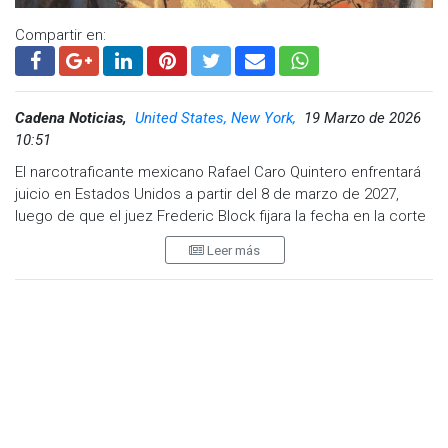
Compartir en:
Cadena Noticias,
United States, New York,
19 Marzo de 2026
10:51
El narcotraficante mexicano Rafael Caro Quintero enfrentará
juicio en Estados Unidos a partir del 8 de marzo de 2027,
luego de que el juez Frederic Block fijara la fecha en la corte
del Distrito Este de Nueva York.
Leer más
No obstante, el proceso podría modificarse si el exlíder
criminal alcanza un acuerdo con el gobierno estadounidense
antes del inicio del juicio.
Acusaciones en su contra
Caro Quintero, cofundador del extinto Cártel de Guadalajara,
enfrenta múltiples cargos, entre ellos dirigir una empresa
criminal y el asesinato del agente de la DEA, Enrique