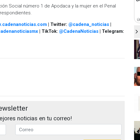
ción Social número 1 de Apodaca y la mujer en el Penal
rrespondientes.
Ú
.cadenanoticias.com
| Twitter:
@cadena_noticias
|
adenanoticiasmx
| TikTok:
@CadenaNoticias
| Telegram:
ewsletter
jores noticias en tu correo!