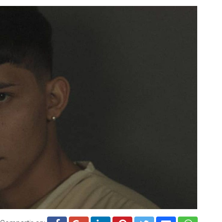
conocido.
.cadenanoticias.com
| Twitter:
@cadena_noticias
|
adena_noticias
| TikTok:
@CadenaNoticias
| Telegram: