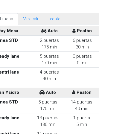
Tijuana
Mexicali
Tecate
tay Mesa
Auto
Peatón
inea STD
2 puertas
6 puertas
175 min
30 min
eady lane
5 puertas
0 puertas
170 min
0 min
entri lane
4 puertas
40 min
an Ysidro
Auto
Peatón
inea STD
5 puertas
14 puertas
170 min
40 min
eady lane
13 puertas
1 puerta
130 min
5 min
entri lane
11 puertas