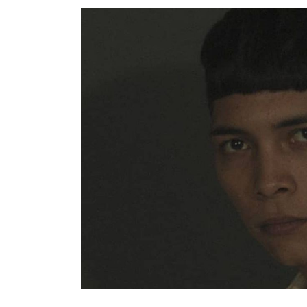
posteriormente darse a la fuga con rumbo des
Visita y accede a todo nuestro contenido |
www
Facebook:
@cadenanoticiasmx
| Instagram:
@c
https://t.me/GrupoCadenaResumen
|