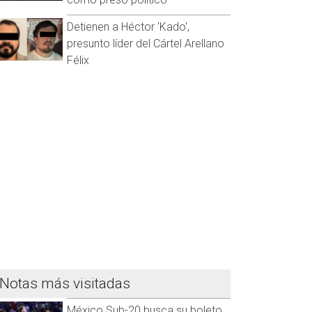
Detienen a Héctor 'Kado',
presunto líder del Cártel Arellano
Félix
Notas más visitadas
México Sub-20 busca su boleto