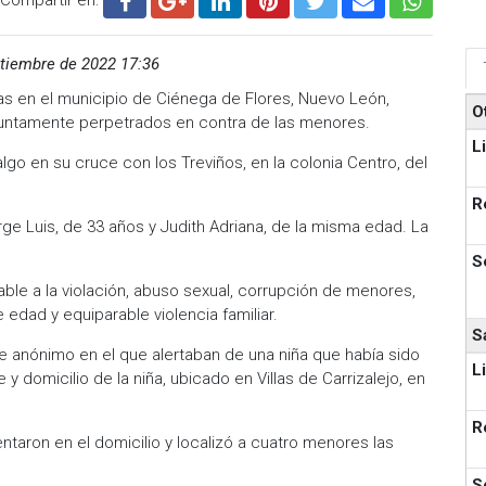
tiembre de 2022 17:36
das en el municipio de Ciénega de Flores, Nuevo León,
O
suntamente perpetrados en contra de las menores.
L
dalgo en su cruce con los Treviños, en la colonia Centro, del
R
e Luis, de 33 años y Judith Adriana, de la misma edad. La
S
able a la violación, abuso sexual, corrupción de menores,
 edad y equiparable violencia familiar.
S
e anónimo en el que alertaban de una niña que había sido
L
 domicilio de la niña, ubicado en Villas de Carrizalejo, en
R
ntaron en el domicilio y localizó a cuatro menores las
S