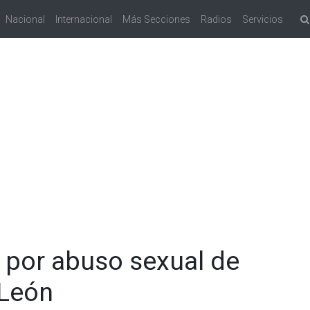
Nacional
Internacional
Más Secciones
Radios
Servicios
 por abuso sexual de
 León