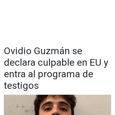
@cadenanoticiasmx
| TikTok:
@CadenaNoticias
|
Whatsapp:
@CadenaNoticias
| Telegram:
@CadenaNoticias
Ovidio Guzmán se
declara culpable en EU y
entra al programa de
testigos