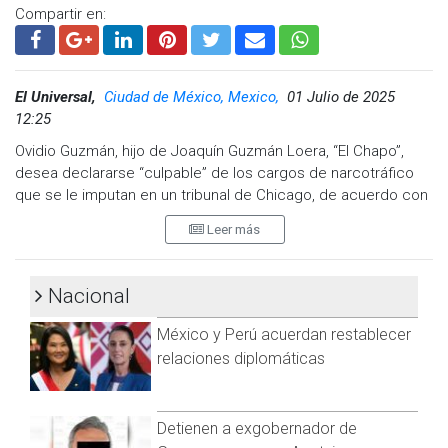
Compartir en:
El Universal,
Ciudad de México, Mexico,
01 Julio de 2025
12:25
Ovidio Guzmán, hijo de Joaquín Guzmán Loera, “El Chapo”,
desea declararse “culpable” de los cargos de narcotráfico
que se le imputan en un tribunal de Chicago, de acuerdo con
una moción judicial firmada por el acusado.
Leer más
En un
“Consentimiento a la transferencia del caso para la
declaración de culpabilidad y la sentencia
”, fechado el 30 de
Nacional
junio, Ovidio Guzmán dice haber sido informado de que hay
una acusación pendiente en su contra.
México y Perú acuerdan restablecer
“Deseo declararme culpable del cargo imputado, consentir a la
relaciones diplomáticas
disposición del caso en el Distrito Norte de Illinois en el que
estoy detenido y renunciar al juicio en el distrito arriba
mencionado”
, dice en el documento, dirigido a la Corte de
Detienen a exgobernador de
Distrito Sur de Nueva York, donde también está acusado