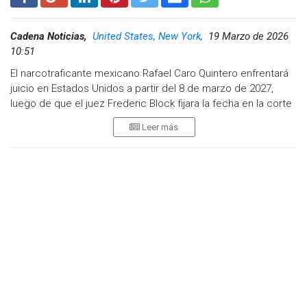
Cadena Noticias,
United States, New York,
19 Marzo de 2026
10:51
El narcotraficante mexicano Rafael Caro Quintero enfrentará
juicio en Estados Unidos a partir del 8 de marzo de 2027,
luego de que el juez Frederic Block fijara la fecha en la corte
del Distrito Este de Nueva York.
Leer más
No obstante, el proceso podría modificarse si el exlíder
criminal alcanza un acuerdo con el gobierno estadounidense
antes del inicio del juicio.
Acusaciones en su contra
Caro Quintero, cofundador del extinto Cártel de Guadalajara,
enfrenta múltiples cargos, entre ellos dirigir una empresa
criminal y el asesinato del agente de la DEA, Enrique
Camarena, ocurrido en 1985.
De acuerdo con las autoridades, el caso incluye acusaciones