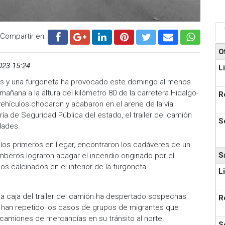
Compartir en:
O
023 15:24
L
s y una furgoneta ha provocado este domingo al menos
añana a la altura del kilómetro 80 de la carretera Hidalgo-
R
ehículos chocaron y acabaron en el arene de la vía
ía de Seguridad Pública del estado, el trailer del camión
S
dades.
 los primeros en llegar, encontraron los cadáveres de un
S
mberos lograron apagar el incendio originado por el
 calcinados en el interior de la furgoneta.
L
la caja del trailer del camión ha despertado sospechas
R
e han repetido los casos de grupos de migrantes que
 camiones de mercancías en su tránsito al norte.
S