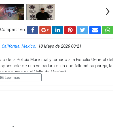
›
Compartir en:
a California, Mexico,
18 Mayo de 2026 08:21
de la Policía Municipal y turnado a la Fiscalía General del
ponsable de una volcadura en la que falleció su pareja, la
a de dunas en el Valle de Mexicali.
Leer más
e una camioneta Jeep Cherokee 1992 color blanca con
ba maniobras intempestivas sobre el terreno de arena, hasta
tonio “N” resultó con leves rasguños en rostro, mientras
ió mientras recibía atención médica por parte de
 movilizado al lugar.