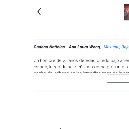
‹
Cadena Noticias - Ana Laura Wong,
Mexicali, Baj
Un hombre de 25 años de edad quedó bajo arresto 
Estado, luego de ser señalado como presunto res
noche del sábado en las inmediaciones de la zon
El accidente se registró cuando el conductor d
placas de circulación de Baja California, realiza
que perdió el control y volcó.
Derivado de ello el conductor de nombre José An
que su acompañante, una mujer de 24 años fallec
paramédicos de Cruz Roja Mexicana que se habían