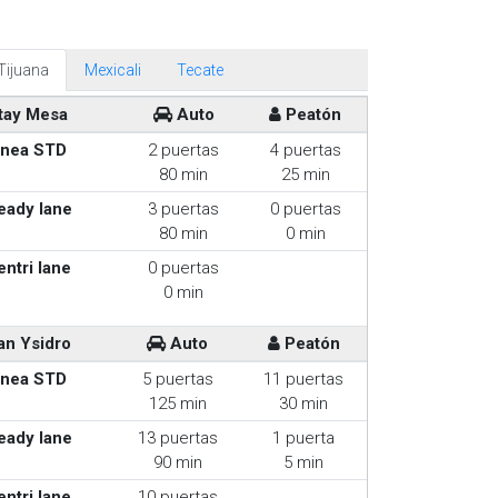
Tijuana
Mexicali
Tecate
tay Mesa
Auto
Peatón
inea STD
2 puertas
4 puertas
80 min
25 min
eady lane
3 puertas
0 puertas
80 min
0 min
entri lane
0 puertas
0 min
an Ysidro
Auto
Peatón
inea STD
5 puertas
11 puertas
125 min
30 min
eady lane
13 puertas
1 puerta
90 min
5 min
entri lane
10 puertas