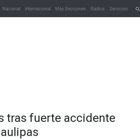
Nacional
Internacional
Más Secciones
Radios
Servicios
 tras fuerte accidente
maulipas