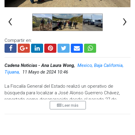
‹
›
Compartir en:
Cadena Noticias - Ana Laura Wong,
Mexico, Baja California,
Tijuana,
11 Mayo de 2024 10:46
La Fiscalía General del Estado realizó un operativo de
búsqueda para localizar a José Alonso Guerrero Chávez,
reportado como desaparecido desde el pasado 27 de
Leer más
marzo de 2024. La última vez que se tuvo noticia de él, se
dirigía a la colonia Obrera en Tijuana.