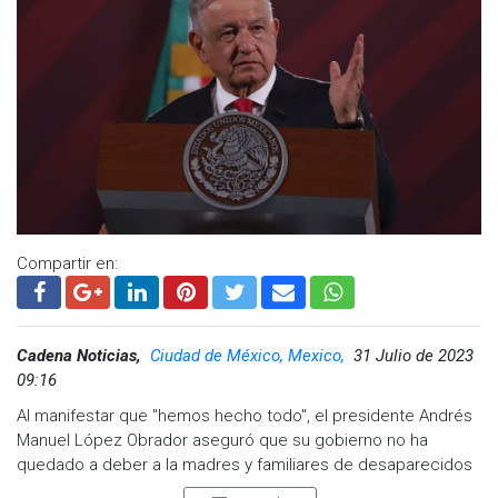
Visita y accede a todo nuestro contenido |
www.cadenanoticias.com
| Twitter:
@cadena_noticias
|
Compartir en:
Facebook:
@cadenanoticiasmx
| Instagram:
@cadenanoticiasmx
| TikTok:
@CadenaNoticias
|
Whatsapp:
@CadenaNoticias
|
Cadena Noticias,
Ciudad de México, Mexico,
31 Julio de 2023
09:16
Al manifestar que "hemos hecho todo", el presidente Andrés
Manuel López Obrador aseguró que su gobierno no ha
quedado a deber a la madres y familiares de desaparecidos
pues afirmo que su gobierno ha hecho todo para atender sus