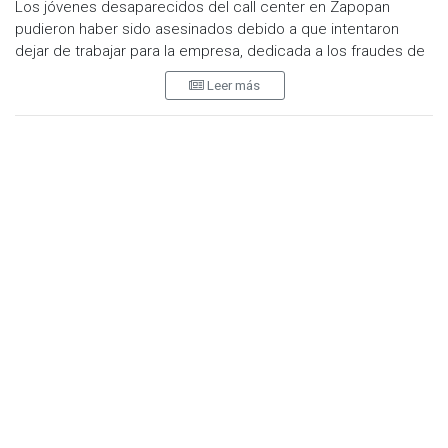
Los jóvenes desaparecidos del call center en Zapopan
pudieron haber sido asesinados debido a que intentaron
dejar de trabajar para la empresa, dedicada a los fraudes de
tiempos compartidos.
Leer más
A la espera de información adicional, esa es la principal
hipótesis que se tiene en el caso por el momento, señalaron
funcionarios estadunidenses consultados por Milenio.
Indicaron que la intención de un acto de este tipo es “enviar
un mensaje” por parte del crimen organizado a quienes
trabajan para ellos en esquemas de ese tipo. Explicaron que
tienen conocimiento de otros asesinatos bajo las mismas
circunstancias, aunque los medios de comunicación no
habían establecido esa conexión con el esquema de fraudes
con tiempos compartidos.
Los funcionarios del gobierno de Estados Unidos consideran
que los centros de fraude telefónico son operados por el
Cártel Jalisco Nueva Generación (CJNG) como parte de un
plan de “diversificación de ingresos”, con un estilo “más