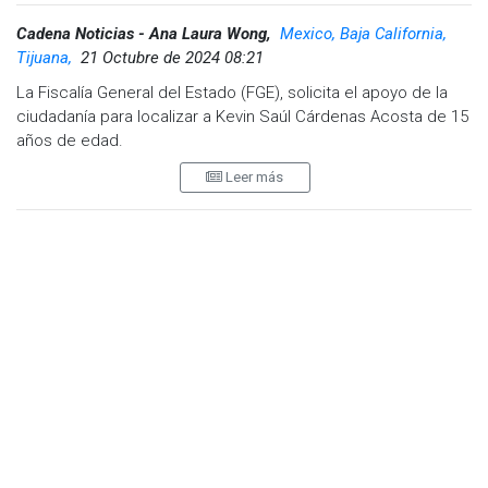
Cadena Noticias - Ana Laura Wong,
Mexico, Baja California,
Tijuana,
21 Octubre de 2024 08:21
La Fiscalía General del Estado (FGE), solicita el apoyo de la
ciudadanía para localizar a Kevin Saúl Cárdenas Acosta de 15
años de edad.
Leer más
Señala el reporte de localización que, el 12 de octubre de
2024, fue visto por última vez en la avenida Melchor Ocampo
de la colonia Ejido Mariano Matamoros en Tijuana, desde
entonces se desconoce su paradero.
Media filiación: ojos medianos rasgados color café, cabello
corto lacio color castaño, tez caucásica, mentón ovalado,
peso 55 kilogramos, estatura 1.65 metros, complexión
delgada, boca mediana, cejas pobladas arqueadas, nariz
recta mediana de base ancha, frente mediana, orejas
grandes.
Por lo anterior, se solicita la colaboración de la ciudadanía,
para que, en caso de tener información o datos sobre su