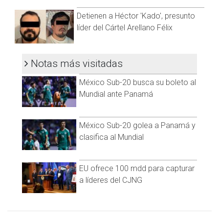
Facebook:
@cadenanoticiasmx
| Instagram:
Whatsapp:
@CadenaNoticias
| Telegram:
@CadenaNoticias
@cadenanoticiasmx
| TikTok:
@CadenaNoticias
|
Detienen a Héctor 'Kado', presunto
Whatsapp:
@CadenaNoticias
| Telegram:
@CadenaNoticias
líder del Cártel Arellano Félix
Notas más visitadas
México Sub-20 busca su boleto al
Mundial ante Panamá
México Sub-20 golea a Panamá y
clasifica al Mundial
EU ofrece 100 mdd para capturar
a líderes del CJNG