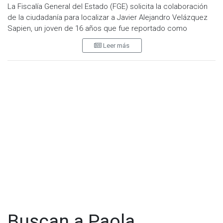
La Fiscalía General del Estado (FGE) solicita la colaboración
de la ciudadanía para localizar a Javier Alejandro Velázquez
Sapien, un joven de 16 años que fue reportado como
desaparecido desde el 26 de octubre de 2025.
Leer más
Según el reporte, Javier fue visto por última vez al salir de un
domicilio ubicado en la calle Quintana Roo, en la Zona Centro
de Tijuana, Baja California.
El joven tiene media filiación: complexión delgada, estatura
de 1.70 metros, peso aproximadamente 50 kilos, tez blanca,
cejas arqueadas y sinuosas, ojos color café oscuro y cabello
castaño oscuro.
En ese día, vestía pantalón azul claro de mezclilla, camisa
azul claro tipo polo y tenis blancos.
La FGE hace un llamado a la comunidad para que, en caso de
tener alguna información que pueda ayudar a localizarlo,
llame al teléfono en Tijuana (664) 683-9643, o bien reporte al
número de emergencias 911 o a la denuncia anónima 089.
Buscan a Paola