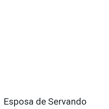
posible paradero, se reporte al teléfono en Tijuana (664) 683-
9643, o bien al número de emergencias 911 o al de denuncia
anónima 089.
Visita y accede a todo nuestro contenido |
www.cadenanoticias.com
| Twitter:
@cadena_noticias
|
Facebook:
@cadenanoticiasmx
| Instagram:
@cadenanoticiasmx
| TikTok:
@CadenaNoticias
|
Whatsapp:
@CadenaNoticias
| Telegram:
@CadenaNoticias
Esposa de Servando