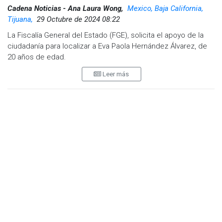
Cadena Noticias - Ana Laura Wong,
Mexico, Baja California,
Tijuana,
29 Octubre de 2024 08:22
La Fiscalía General del Estado (FGE), solicita el apoyo de la
ciudadanía para localizar a Eva Paola Hernández Álvarez, de
20 años de edad.
Leer más
De acuerdo al reporte de búsqueda, el 22 de octubre de
2024, fue vista por última vez en la delegación de Otay, en
Tijuana, y desde entonces se desconoce su paradero.
Media filiación: estatura 1.51 metros, complexión delgada,
peso 53 kilogramos, tez morena clara, cejas rectilíneas, ojos
cafés oscuros, cabello negro.
Seña particular: en la espalda a la altura del cuello de lado
izquierdo tiene un lunar.
Por lo anterior, se solicita la colaboración de la ciudadanía,
para que, en caso de tener información o datos sobre su
posible paradero, se reporte al teléfono en Tijuana (664) 683-
9643, o bien al número de emergencias 911 o al de denuncia