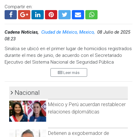
reuniones periódicas para reforzar acciones en estas
Compartir en:
regiones prioritarias y mantener la tendencia descendente
en la incidencia delictiva.
Visita y accede a todo nuestro contenido |
Cadena Noticias,
Ciudad de México, Mexico,
08 Julio de 2025
www.cadenanoticias.com
| Twitter:
@cadena_noticias
|
08:23
Facebook:
@cadenanoticiasmx
| Instagram:
@cadenanoticiasmx
| TikTok:
@CadenaNoticias
|
Sinaloa se ubicó en el primer lugar de homicidios registrados
Whatsapp:
@CadenaNoticias
| Telegram:
@CadenaNoticias
durante el mes de junio, de acuerdo con el Secretariado
Ejecutivo del Sistema Nacional de Seguridad Pública
(SESNP). Junto a Guanajuato y Baja California, estas tres
Leer más
entidades concentraron más del 24% del total nacional de
asesinatos en ese mes.
Nacional
Marcela Figueroa, titular del SESNP, detalló que Guanajuato
representó el 8.7% de los homicidios cometidos en junio,
México y Perú acuerdan restablecer
mientras que Baja California acumuló el 8.2%. En conjunto,
relaciones diplomáticas
siete entidades concentraron el 54% de los homicidios
registrados a nivel nacional.
En cuanto al acumulado del primer semestre de 2025,
Detienen a exgobernador de