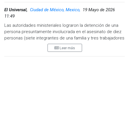
El Universal,
Ciudad de México, Mexico,
19 Mayo de 2026
11:49
Las autoridades ministeriales lograron la detención de una
persona presuntamente involucrada en el asesinato de diez
personas (siete integrantes de una familia y tres trabajadores
de la misma), un hecho ocurrido el pasado fin de semana en
Leer más
un rancho de la mixteca poblana.
La fiscal General del Estado, Idamis Pastor Betancourt,
informó que fue ayer cuando se logró la aprehensión del
involucrado en el caso ocurrido en la comunidad de
Texcalapa del municipio de Tehuitzingo; aunque no reveló su
identidad, rechazó que se tratara del hijo de los padres de
familia.
“Es importante que les informe que el día de ayer esta fiscalía
detuvo a una persona, un masculino que derivó de los actos de
investigación por los hechos ocurridos en este inmueble”
, dijo
en conferencia de prensa.