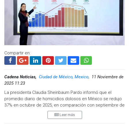
informó que ocho entidades concentraron poco más del
50% del total de homicidios dolosos del país.
En primer lugar estuvo Guanajuato, que representó el 9.4%
del total de homicidios a nivel nacional; seguido por Sinaloa,
Chihuahua, Baja California, Morelos, Veracruz, Estado de
México, y Oaxaca.
Visita y accede a todo nuestro contenido |
Compartir en:
www.cadenanoticias.com
| Twitter:
@cadena_noticias
|
Facebook:
@cadenanoticiasmx
| Instagram:
@cadenanoticiasmx
| TikTok:
@CadenaNoticias
|
Whatsapp:
@CadenaNoticias
| Telegram:
@CadenaNoticias
Cadena Noticias,
Ciudad de México, Mexico,
11 Noviembre de
2025 11:23
La presidenta Claudia Sheinbaum Pardo informó que el
promedio diario de homicidios dolosos en México se redujo
37% en octubre de 2025, en comparación con septiembre de
2024 —último mes del gobierno de Andrés Manuel López
Leer más
Obrador—, al pasar de 86.9 a 54.4 víctimas diarias. La
mandataria destacó que actualmente se cometen 32