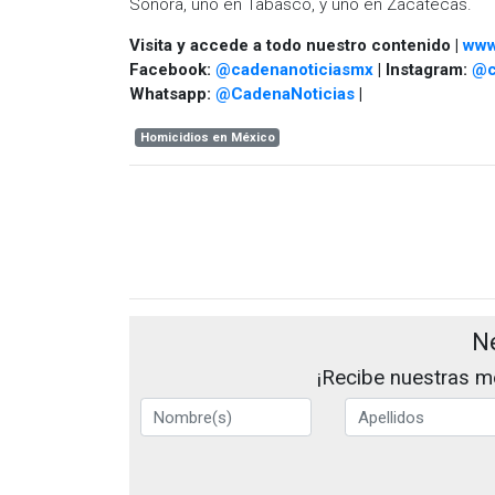
Sonora, uno en Tabasco, y uno en Zacatecas.
Visita y accede a todo nuestro contenido |
www
Facebook:
@cadenanoticiasmx
| Instagram:
@c
Whatsapp:
@CadenaNoticias
|
Homicidios en México
N
¡Recibe nuestras me