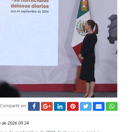
riminalística de campo, agentes de investigación y
 y Marcela 48, los padres de familia; así como sus hijos
ntraban también las sobrinas del presunto asesino,
Los trabajadores del rancho, víctimas del asesinato, fueron
l multihomicidio apunta a una posible venganza del hijo por
 adicciones; aunque es una de varias líneas.
fundido en redes sociales sin que se conozca cuándo fue
causantes de sus adicciones.
olo en la Mixteca poblana, sino en casi todo Puebla,
e hechos de violencia de alto impacto relacionados con la
Compartir en:
.cadenanoticias.com
| Twitter:
@cadena_noticias
|
adenanoticiasmx
| TikTok:
@CadenaNoticias
|
 de 2026 09:24
enaNoticias