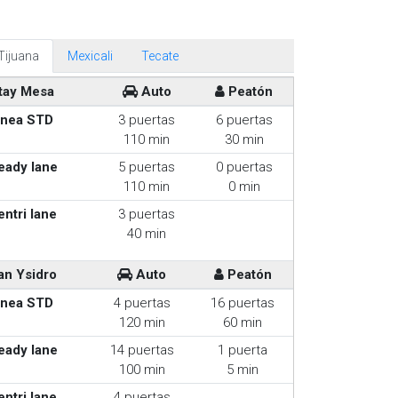
Tijuana
Mexicali
Tecate
tay Mesa
Auto
Peatón
inea STD
3 puertas
6 puertas
110 min
30 min
eady lane
5 puertas
0 puertas
110 min
0 min
entri lane
3 puertas
40 min
an Ysidro
Auto
Peatón
inea STD
4 puertas
16 puertas
120 min
60 min
eady lane
14 puertas
1 puerta
100 min
5 min
entri lane
4 puertas