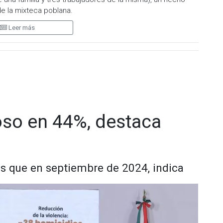
e la mixteca poblana.
Leer más
ncourt, informó que fue ayer cuando se logró la
 en la comunidad de Texcalapa del municipio de
zó que se tratara del hijo de los padres de familia.
 esta fiscalía detuvo a una persona, un masculino que derivó
ridos en este inmueble”
, dijo en conferencia de prensa.
stigación
“es un problema familiar”
, y admitió que se trata de
por ingresarlo a un anexo por problemas de drogas y
oso en 44%, destaca
iales dados a conocer inicialmente: fueron diez víctimas, de
res. Entre las víctimas había tres menores de edad de 16, 15
r protegida por su madre; el resto fue asesinado por
s que en septiembre de 2024, indica
ía General del Estado recibieron a las 12:40 horas del
cueros dentro de un rancho y una mujer malherida, con
l traslado al hospital.