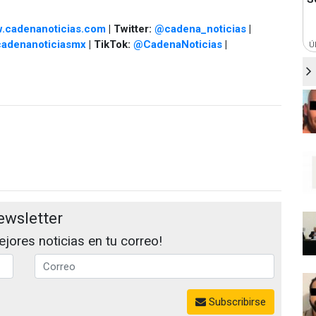
.cadenanoticias.com
| Twitter:
@cadena_noticias
|
adenanoticiasmx
| TikTok:
@CadenaNoticias
|
Ú
ewsletter
jores noticias en tu correo!
Subscribirse