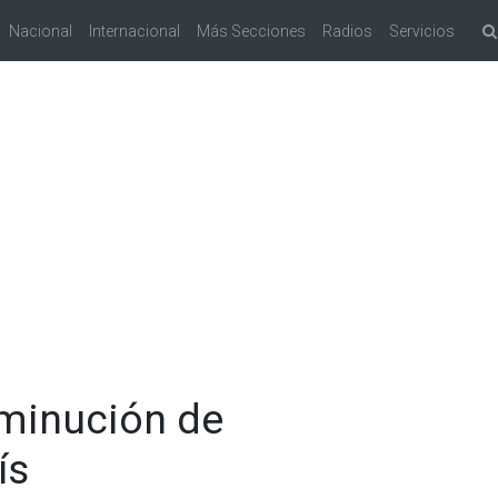
Nacional
Internacional
Más Secciones
Radios
Servicios
minución de
ís