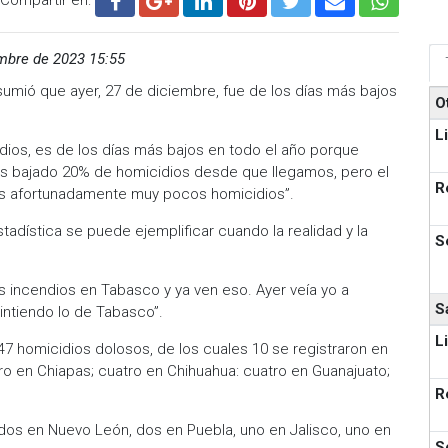
mbre de 2023 15:55
umió que ayer, 27 de diciembre, fue de los días más bajos
O
L
idios, es de los días más bajos en todo el año porque
s bajado 20% de homicidios desde que llegamos, pero el
R
as afortunadamente muy pocos homicidios”.
tadística se puede ejemplificar cuando la realidad y la
S
s incendios en Tabasco y ya ven eso. Ayer veía yo a
S
ntiendo lo de Tabasco”.
L
47 homicidios dolosos, de los cuales 10 se registraron en
tro en Chiapas; cuatro en Chihuahua: cuatro en Guanajuato;
R
dos en Nuevo León, dos en Puebla, uno en Jalisco, uno en
S