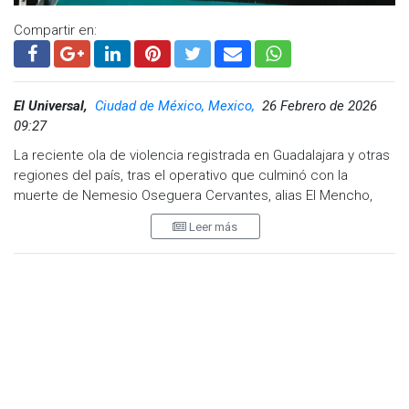
Compartir en:
El Universal,
Ciudad de México, Mexico,
26 Febrero de 2026
09:27
La reciente ola de violencia registrada en Guadalajara y otras
regiones del país, tras el operativo que culminó con la
muerte de Nemesio Oseguera Cervantes, alias El Mencho,
continúa generando repercusiones más allá del ámbito de la
Leer más
seguridad pública.
Ahora, el deporte se ve directamente afectado con la
cancelación de la Copa del Mundo de Clavados en Zapopan,
un certamen que reuniría a los mejores exponentes de la
disciplina y que fue suspendido por decisión de World
Aquatics ante el panorama de riesgo.
Mediante un comunicado oficial, el organismo internacional
que regula los deportes acuáticos informó que el evento,