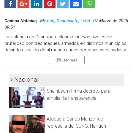
Cadena Noticias,
Mexico, Guanajuato, León,
07 Marzo de 2025
09:51
La violencia en Guanajuato alcanzó nuevos niveles de
brutalidad con tres ataques armados en distintos municipios,
dejando un saldo de al menos nueve personas asesinadas y
varios heridos en las últimas horas.
Leer más
Masacre en Apaseo el Grande
Un comando armado irrumpió en el panteón de la comunidad
Nacional
San José Agua Azul durante un funeral y abrió fuego contra
los asistentes, dejando siete muertos y tres heridos.
Sheinbaum firma decreto para
ampliar la transparencia
Según informes, el ataque ocurrió alrededor de las 19:00
horas de este jueves, cuando un grupo de personas
despedía a un ser querido.
Ataque a Carlos Manzo fue
Las autoridades confirmaron que entre las víctimas hay seis
represalia del CJNG: Harfuch
hombres y una mujer. Las personas heridas fueron