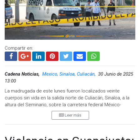
Compartir en:
Cadena Noticias,
Mexico, Sinaloa, Culiacán,
30 Junio de 2025
13:00
La madrugada de este lunes fueron localizados veinte
cuerpos sin vida en la salida norte de Culiacán, Sinaloa, a la
altura del Seminario, sobre la carretera federal México-
Nogales. Cuatro de ellos fueron colgados y decapitados en
Leer más
un puente, mientras que los otros 16 estaban dentro de una
camioneta tipo panel.
De acuerdo con el reporte, elementos de seguridad