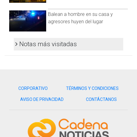
Balean a hombre en su casa y
agresores huyen del lugar
Notas más visitadas
CORPORATIVO
TÉRMINOS Y CONDICIONES
Visita y accede a todo nuestro contenido |
www.cadenanoticias.com
| Twitter:
@cadena_noticias
|
AVISO DE PRIVACIDAD
CONTÁCTANOS
Facebook:
@cadenanoticiasmx
| Instagram:
@cadenanoticiasmx
| TikTok:
@CadenaNoticias
| Telegram:
https://t.me/GrupoCadenaResumen
|