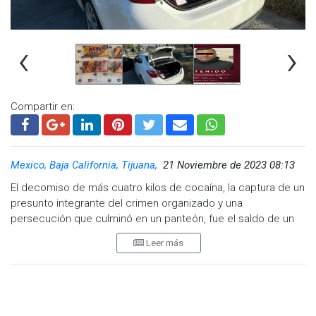
‹
›
Compartir en:
Mexico, Baja California, Tijuana,
21 Noviembre de 2023 08:13
El decomiso de más cuatro kilos de cocaína, la captura de un
Se reporta que el presunto responsable, vestido de color
presunto integrante del crimen organizado y una
negro, abandonó el vehículo y huyó a pie en dirección a la
persecución que culminó en un panteón, fue el saldo de un
calle Francia.
operativo realizado por la Policía Municipal de Tijuana.
Leer más
Al momento elementos policiales resguardan las zonas
Los hechos ocurrieron el lunes cuando elementos de policía
donde impactaron los vehículos y en la privada dondee se
municipal se percataron de un vehículo Toyota, Corolla, color
registró el hecho violento es resguardada por elementos de
blanco, conducido a exceso de velocidad.
la Policía Municipal, Agentes de la Agencia Estatal de
Investigación y Guardia Nacional.