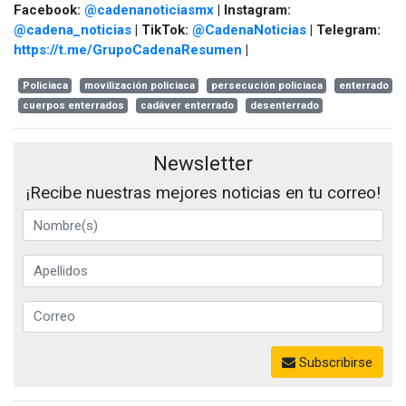
Facebook:
@cadenanoticiasmx
| Instagram:
@cadena_noticias
| TikTok:
@CadenaNoticias
| Telegram:
https://t.me/GrupoCadenaResumen
|
Policiaca
movilización policiaca
persecución policiaca
enterrado
cuerpos enterrados
cadáver enterrado
desenterrado
Newsletter
¡Recibe nuestras mejores noticias en tu correo!
Subscribirse