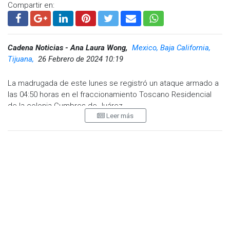
Compartir en:
Cadena Noticias - Ana Laura Wong,
Mexico, Baja California,
Tijuana,
26 Febrero de 2024 10:19
La madrugada de este lunes se registró un ataque armado a
las 04:50 horas en el fraccionamiento Toscano Residencial
de la colonia Cumbres de Juárez.
Leer más
De acuerdo al reporte policial, la alerta se recibió vía
telefónica al 911 por detonaciones en la intersección de la
calle Vía Toscana con Cumbres de Maltrata y Tarahumara en
la Colonia Cumbres de Juárez.