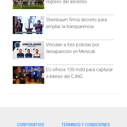
regreso del ascenso
www.cadenanoticias.com
| Twitter:
@cadena_noticias
|
Facebook:
@cadenanoticiasmx
| Instagram:
@cadenanoticiasmx
| TikTok:
@CadenaNoticias
|
Sheinbaum firma decreto para
Whatsapp:
@CadenaNoticias
| Telegram:
@CadenaNoticias
ampliar la transparencia
Vinculan a tres policías por
desaparición en Mexicali
EU ofrece 100 mdd para capturar
a líderes del CJNG
CORPORATIVO
TÉRMINOS Y CONDICIONES