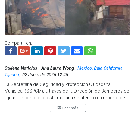
Compartir en:
Cadena Noticias - Ana Laura Wong,
Mexico, Baja California,
Tijuana,
02 Junio de 2026 12:45
La Secretaría de Seguridad y Protección Ciudadana
Municipal (SSPCM), a través de la Dirección de Bomberos de
Tijuana, informó que esta mañana se atendió un reporte de
incendio en una casa habitación ubicada en la colonia
Leer más
Amparo Sánchez, en la calle Cáncer.
El incidente fue reportado a las 10:12 horas mediante la línea
de emergencias 9-1-1, alertando sobre un incendio en una