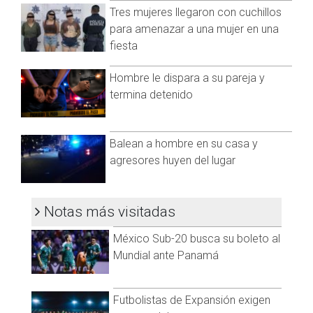
Tres mujeres llegaron con cuchillos
para amenazar a una mujer en una
fiesta
Hombre le dispara a su pareja y
termina detenido
Balean a hombre en su casa y
Cinco unidades de la Dirección Municipal de Protección Civil
agresores huyen del lugar
también participaron en las labores, coordinando la
evacuación preventiva de tres industrias cercanas. En total,
434 personas fueron evacuadas sin que se registraran
Notas más visitadas
incidentes.
México Sub-20 busca su boleto al
Aunque el incendio ya fue controlado, bomberos continúan
Mundial ante Panamá
en el lugar para lograr la extinción total del fuego, ya que en
el interior se encontraba material altamente inflamable.
Futbolistas de Expansión exigen
Visita y accede a todo nuestro contenido |