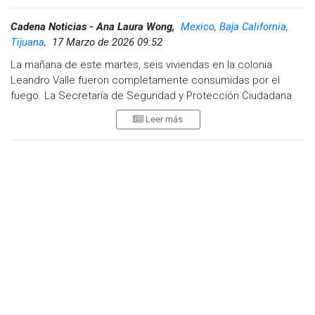
Cadena Noticias - Ana Laura Wong,
Mexico, Baja California,
Tijuana,
17 Marzo de 2026 09:52
La mañana de este martes, seis viviendas en la colonia
Leandro Valle fueron completamente consumidas por el
fuego. La Secretaría de Seguridad y Protección Ciudadana
Municipal (SSPCM), a través de la Dirección de Bomberos,
Leer más
atendió el incidente tras recibir una llamada al 9-1-1 alertando
sobre el incendio.
Al llegar al lugar, las unidades de bomberos encontraron
varias casas en llamas, en una zona de difícil acceso, por lo
que de inmediato comenzaron las labores de contención y
extinción. Fueron 20 elementos desplegados en cuatro
estaciones, el fuego fue controlado, evitando que se
propagara a otras viviendas y afectara a más familias.
Afortunadamente, no se reportaron personas lesionadas
durante el incidente. Sin embargo, el saldo fue de seis casas
con daños totales, dejando a varias familias sin hogar.