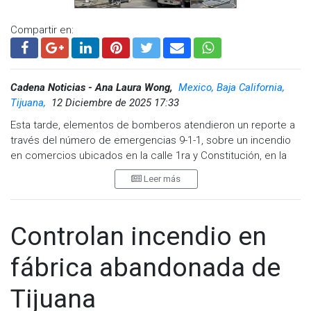
Compartir en:
Cadena Noticias - Ana Laura Wong,
Mexico, Baja California,
Tijuana,
12 Diciembre de 2025 17:33
Esta tarde, elementos de bomberos atendieron un reporte a
través del número de emergencias 9-1-1, sobre un incendio
en comercios ubicados en la calle 1ra y Constitución, en la
Zona Centro.
Leer más
Al llegar las primeras unidades de bomberos, se confirmó el
incidente, observando que dos locales emanaban humo en
su interior.
Controlan incendio en
La dirección de bomberos, informó que el incendio ya se
fábrica abandonada de
encuentra controlado y en el lugar trabajan 15 elementos del
cuerpo de bomberos para garantizar la seguridad y evitar
Tijuana
que el incendio se extienda.