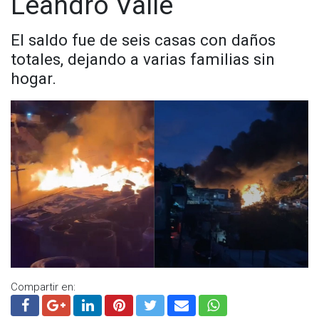
Leandro Valle
Visita y accede a todo nuestro contenido |
www.cadenanoticias.com
| Twitter:
@cadena_noticias
|
El saldo fue de seis casas con daños
Facebook:
@cadenanoticiasmx
| Instagram:
totales, dejando a varias familias sin
@cadenanoticiasmx
| TikTok:
@CadenaNoticias
|
hogar.
Whatsapp:
@CadenaNoticias
| Telegram:
@CadenaNoticias
Compartir en: