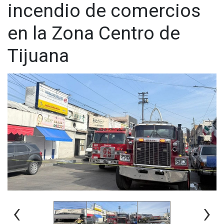
incendio de comercios
Whatsapp:
@CadenaNoticias
| Telegram:
@CadenaNoticias
en la Zona Centro de
Tijuana
‹
›