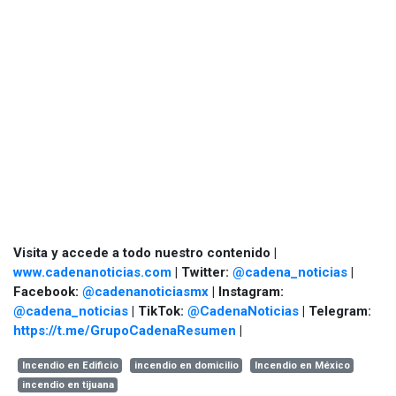
Visita y accede a todo nuestro contenido |
www.cadenanoticias.com
| Twitter:
@cadena_noticias
|
Facebook:
@cadenanoticiasmx
| Instagram:
@cadena_noticias
| TikTok:
@CadenaNoticias
| Telegram:
https://t.me/GrupoCadenaResumen
|
Incendio en Edificio
incendio en domicilio
Incendio en México
incendio en tijuana