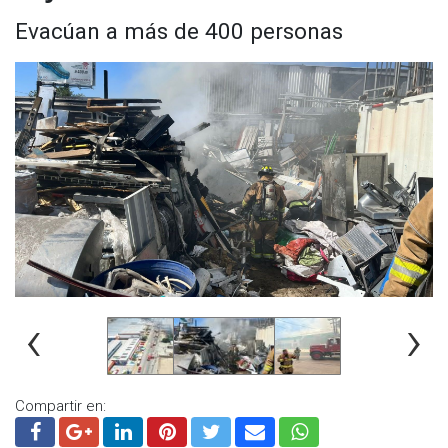
Agentes de la Policía Municipal también se encuentran en el
Evacúan a más de 400 personas
sitio, coordinando el establecimiento de un perímetro de
seguridad para prevenir congestionamientos que puedan
retrasar las labores de atención.
Se hace un llamado a la ciudadanía para evitar circular por la
zona durante las labores de emergencia para facilitar la labor
de los cuerpos de rescate y garantizar la seguridad de
todos, se recomienda utilizar vías alternas.
Visita y accede a todo nuestro contenido |
www.cadenanoticias.com
| Twitter:
@cadena_noticias
|
Facebook:
@cadenanoticiasmx
| Instagram:
@cadenanoticiasmx
| TikTok:
@CadenaNoticias
|
Whatsapp:
@CadenaNoticias
| Telegram:
@CadenaNoticias
‹
›
Compartir en: