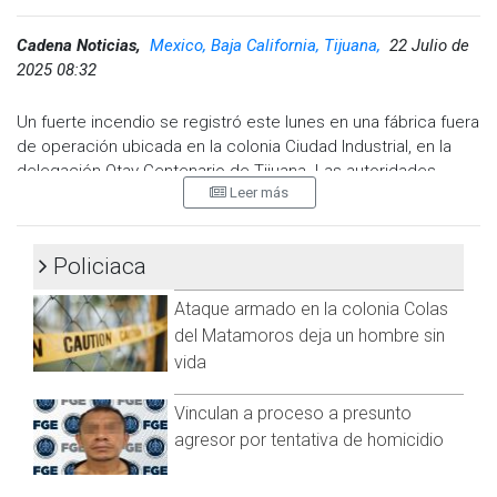
Cadena Noticias,
Mexico, Baja California, Tijuana,
22 Julio de
2025 08:32
Un fuerte incendio se registró este lunes en una fábrica fuera
de operación ubicada en la colonia Ciudad Industrial, en la
delegación Otay Centenario de Tijuana. Las autoridades
Leer más
lograron controlar el fuego tras más de siete horas de
labores, sin que se reportaran personas lesionadas.
El siniestro fue reportado a las 11:32 de la mañana, lo que
Policiaca
movilizó de inmediato a cuerpos de emergencia. Al sitio
Ataque armado en la colonia Colas
acudieron 40 elementos de la Dirección de Bomberos,
quienes trabajaron intensamente para contener las llamas en
del Matamoros deja un hombre sin
un inmueble que, por estar en desuso, no tenía personal
vida
laborando.
Vinculan a proceso a presunto
agresor por tentativa de homicidio