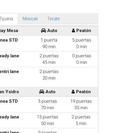
Tijuana
Mexicali
Tecate
tay Mesa
Auto
Peatón
inea STD
1 puerta
5 puertas
90 min
0 min
eady lane
2 puertas
0 puertas
45 min
0 min
entri lane
2 puertas
20 min
an Ysidro
Auto
Peatón
inea STD
3 puertas
19 puertas
70 min
35 min
eady lane
13 puertas
2 puertas
50 min
5 min
entri lane
9 puertas