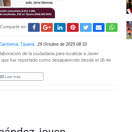
Compartir en:
California, Tijuana,
29 Octubre de 2025 08:53
olaboración de la ciudadanía para localizar a Javier
os que fue reportado como desaparecido desde el 26 de
Leer más
al salir de un domicilio ubicado en la calle Quintana Roo, en
ada, estatura de 1.70 metros, peso aproximadamente 50
jos color café oscuro y cabello castaño oscuro.
a, camisa azul claro tipo polo y tenis blancos.
, en caso de tener alguna información que pueda ayudar a
83-9643, o bien reporte al número de emergencias 911 o a la