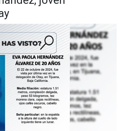
nández, joven
ay
.cadenanoticias.com
| Twitter:
@cadena_noticias
|
adenanoticiasmx
| TikTok:
@CadenaNoticias
|
enaNoticias