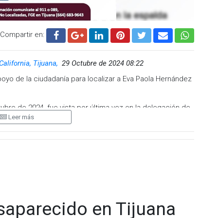
Compartir en:
California, Tijuana,
29 Octubre de 2024 08:22
 apoyo de la ciudadanía para localizar a Eva Paola Hernández
bre de 2024, fue vista por última vez en la delegación de
Leer más
e su paradero.
n delgada, peso 53 kilogramos, tez morena clara, cejas
lo de lado izquierdo tiene un lunar.
a ciudadanía, para que, en caso de tener información o datos
o en Tijuana (664) 683-9643, o bien al número de
aparecido en Tijuana