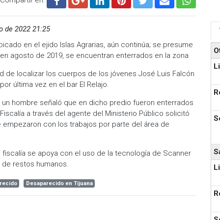
o de 2022 21:25
ado en el ejido Islas Agrarias, aún continúa; se presume
O
en agosto de 2019, se encuentran enterrados en la zona
L
ad de localizar los cuerpos de los jóvenes José Luis Falcón
por última vez en el bar El Relajo.
R
e un hombre señaló que en dicho predio fueron enterrados
scalía a través del agente del Ministerio Público solicitó
S
e empezaron con los trabajos por parte del área de
S
 fiscalía se apoya con el uso de la tecnología de Scanner
a de restos humanos.
L
recido
Desaparecido en Tijuana
R
S