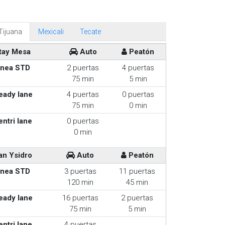
Tijuana
Mexicali
Tecate
tay Mesa
Auto
Peatón
inea STD
2 puertas
4 puertas
75 min
5 min
eady lane
4 puertas
0 puertas
75 min
0 min
entri lane
0 puertas
0 min
an Ysidro
Auto
Peatón
inea STD
3 puertas
11 puertas
120 min
45 min
eady lane
16 puertas
2 puertas
75 min
5 min
entri lane
4 puertas