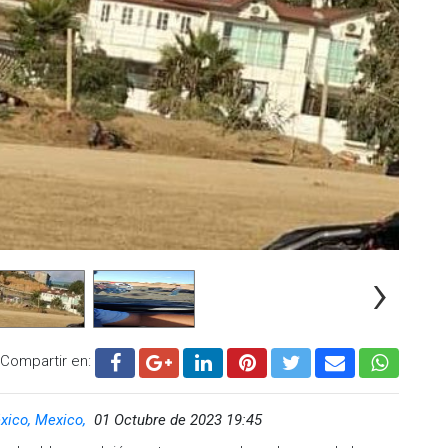
visiones para prevenir el robo de vehículos, la venta de
anjeras o individuos con órdenes de aprehensión
ecibidas en el 911 y la incidencia delictiva en la zona,
scalía General del Estado.
 al relleno sanitario, utilizando recursos como una unidad
ersonal en motocicletas, cuatrimotos y una ambulancia de
a sobrevolar el perímetro durante la operación. El
 los ciudadanos en el municipio de Playas de Rosarito.
.cadenanoticias.com
| Twitter:
@cadena_noticias
|
adenanoticiasmx
| TikTok:
@CadenaNoticias
|
›
Compartir en:
xico, Mexico,
01 Octubre de 2023 19:45