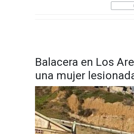
El Fiscal Regional de Playas de Rosarito, Arturo
coordinado, que contó con la participación del p
Ministerio Público. Además, se sumaron autorid
Marina, la Secretaría de la Defensa Nacional y la
Balacera en Los Are
una mujer lesionad