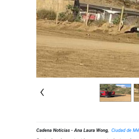
El operativo incluyó la instalación de filtros y re
drogas y verificar la identidad de personas extr
pendientes. Se basó en evaluaciones de llamadas r
así como en información proporcionada por la Fi
Los agentes se establecieron en los tres accesos
canina K9, elementos de enlace internacional, p
primeros auxilios. Además, se empleó un dron par
objetivo principal fue garantizar la seguridad de
Visita y accede a todo nuestro contenido |
www
Facebook:
@cadenanoticiasmx
| Instagram:
@c
‹
Whatsapp:
@CadenaNoticias
|
Cadena Noticias - Ana Laura Wong,
Ciudad de Mé