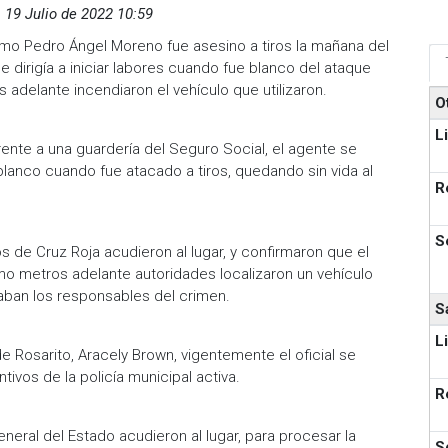
,
19 Julio de 2022 10:59
como Pedro Ángel Moreno fue asesino a tiros la mañana del
se dirigía a iniciar labores cuando fue blanco del ataque
 adelante incendiaron el vehículo que utilizaron.
O
L
ente a una guardería del Seguro Social, el agente se
lanco cuando fue atacado a tiros, quedando sin vida al
R
S
os de Cruz Roja acudieron al lugar, y confirmaron que el
mo metros adelante autoridades localizaron un vehículo
aban los responsables del crimen.
S
L
e Rosarito, Aracely Brown, vigentemente el oficial se
ivos de la policía municipal activa.
R
eneral del Estado acudieron al lugar, para procesar la
S